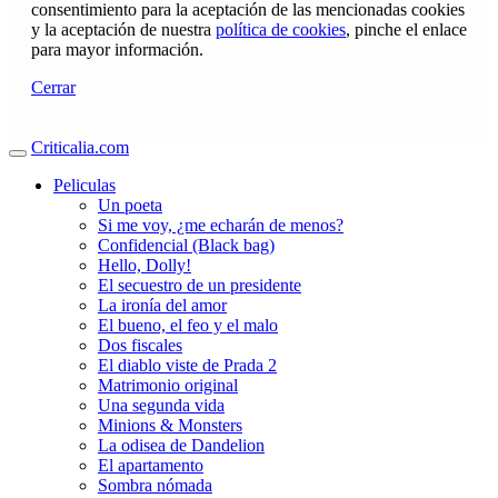
consentimiento para la aceptación de las mencionadas cookies
y la aceptación de nuestra
política de cookies
, pinche el enlace
para mayor información.
Cerrar
Criticalia.com
Peliculas
Un poeta
Si me voy, ¿me echarán de menos?
Confidencial (Black bag)
Hello, Dolly!
El secuestro de un presidente
La ironía del amor
El bueno, el feo y el malo
Dos fiscales
El diablo viste de Prada 2
Matrimonio original
Una segunda vida
Minions & Monsters
La odisea de Dandelion
El apartamento
Sombra nómada