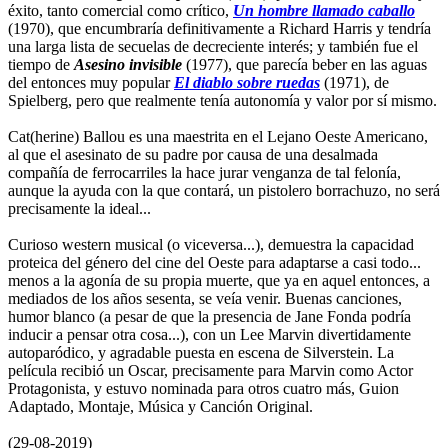
éxito, tanto comercial como crítico,
Un hombre llamado caballo
(1970), que encumbraría definitivamente a Richard Harris y tendría
una larga lista de secuelas de decreciente interés; y también fue el
tiempo de
Asesino invisible
(1977), que parecía beber en las aguas
del entonces muy popular
El diablo sobre ruedas
(1971), de
Spielberg, pero que realmente tenía autonomía y valor por sí mismo.
Cat(herine) Ballou es una maestrita en el Lejano Oeste Americano,
al que el asesinato de su padre por causa de una desalmada
compañía de ferrocarriles la hace jurar venganza de tal felonía,
aunque la ayuda con la que contará, un pistolero borrachuzo, no será
precisamente la ideal...
Curioso western musical (o viceversa...), demuestra la capacidad
proteica del género del cine del Oeste para adaptarse a casi todo...
menos a la agonía de su propia muerte, que ya en aquel entonces, a
mediados de los años sesenta, se veía venir. Buenas canciones,
humor blanco (a pesar de que la presencia de Jane Fonda podría
inducir a pensar otra cosa...), con un Lee Marvin divertidamente
autoparódico, y agradable puesta en escena de Silverstein. La
película recibió un Oscar, precisamente para Marvin como Actor
Protagonista, y estuvo nominada para otros cuatro más, Guion
Adaptado, Montaje, Música y Canción Original.
(29-08-2019)