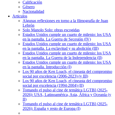
Calificación
Género
Nacionalidad
Articulos
Algunas reflexiones en torno a la filmografía de Juan
Lebrón
Solo Manolo Solo: obras escogidas
Estados Unidos cumple un cuarto de milenio: los USA
en la pantalla. La Guerra de Secesión (IV)
Estados Unidos cumple un cuarto de milenio: los USA
en la pantalla. La esclavitud y su abolición (III)
Estados Unidos cumple un cuarto de milenio: los USA
en la pantalla. La Guerra de la Independencia (II)
Estados Unidos cumple un cuarto de milenio: los USA
en la pantalla. Introducción (I)
Los 90 años de Ken Loach, el cineasta del compromiso
social por excelencia (2006-2023) (y III)
Los 90 años de Ken Loach, el cineasta del compromiso
social por excelencia (1994-2004) (II)
Tomando el pulso al cine de temática LGTBI (2025-
2026): USA, Latinoamérica, Asia, África y Oceanía (y
II)
Tomando el pulso al cine de temática LGTBI (2025-
2026): España y resto de Europa (I)