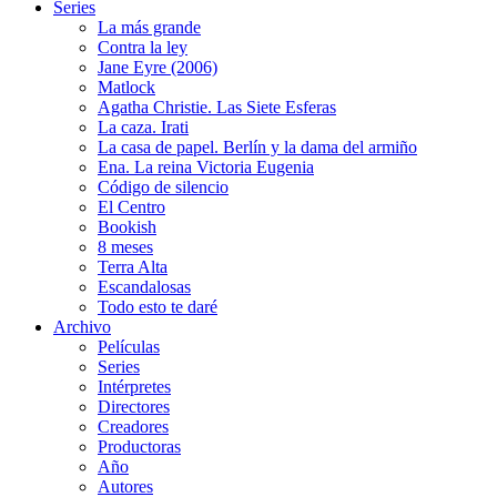
Series
La más grande
Contra la ley
Jane Eyre (2006)
Matlock
Agatha Christie. Las Siete Esferas
La caza. Irati
La casa de papel. Berlín y la dama del armiño
Ena. La reina Victoria Eugenia
Código de silencio
El Centro
Bookish
8 meses
Terra Alta
Escandalosas
Todo esto te daré
Archivo
Películas
Series
Intérpretes
Directores
Creadores
Productoras
Año
Autores