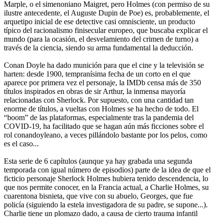
Marple, o el simenoniano Maigret, pero Holmes (con permiso de su
ilustre antecedente, el Auguste Dupin de Poe) es, probablemente, el
arquetipo inicial de ese detective casi omnisciente, un producto
típico del racionalismo finisecular europeo, que buscaba explicar el
mundo (para la ocasión, el desvelamiento del crimen de turno) a
través de la ciencia, siendo su arma fundamental la deducción.
Conan Doyle ha dado munición para que el cine y la televisión se
harten: desde 1900, tempranísima fecha de un corto en el que
aparece por primera vez el personaje, la IMDb censa más de 350
títulos inspirados en obras de sir Arthur, la inmensa mayoría
relacionadas con Sherlock. Por supuesto, con una cantidad tan
enorme de títulos, a vueltas con Holmes se ha hecho de todo. El
“boom” de las plataformas, especialmente tras la pandemia del
COVID-19, ha facilitado que se hagan aún más ficciones sobre el
rol conandoyleano, a veces pillándolo bastante por los pelos, como
es el caso...
Esta serie de 6 capítulos (aunque ya hay grabada una segunda
temporada con igual número de episodios) parte de la idea de que el
ficticio personaje Sherlock Holmes hubiera tenido descendencia, lo
que nos permite conocer, en la Francia actual, a Charlie Holmes, su
cuarentona bisnieta, que vive con su abuelo, Georges, que fue
policía (siguiendo la estela investigadora de su padre, se supone...).
Charlie tiene un plomazo dado, a causa de cierto trauma infantil