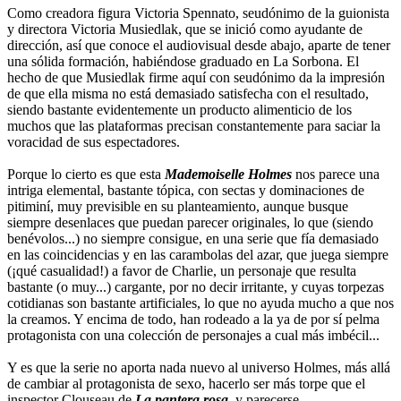
Como creadora figura Victoria Spennato, seudónimo de la guionista
y directora Victoria Musiedlak, que se inició como ayudante de
dirección, así que conoce el audiovisual desde abajo, aparte de tener
una sólida formación, habiéndose graduado en La Sorbona. El
hecho de que Musiedlak firme aquí con seudónimo da la impresión
de que ella misma no está demasiado satisfecha con el resultado,
siendo bastante evidentemente un producto alimenticio de los
muchos que las plataformas precisan constantemente para saciar la
voracidad de sus espectadores.
Porque lo cierto es que esta
Mademoiselle Holmes
nos parece una
intriga elemental, bastante tópica, con sectas y dominaciones de
pitiminí, muy previsible en su planteamiento, aunque busque
siempre desenlaces que puedan parecer originales, lo que (siendo
benévolos...) no siempre consigue, en una serie que fía demasiado
en las coincidencias y en las carambolas del azar, que juega siempre
(¡qué casualidad!) a favor de Charlie, un personaje que resulta
bastante (o muy...) cargante, por no decir irritante, y cuyas torpezas
cotidianas son bastante artificiales, lo que no ayuda mucho a que nos
la creamos. Y encima de todo, han rodeado a la ya de por sí pelma
protagonista con una colección de personajes a cual más imbécil...
Y es que la serie no aporta nada nuevo al universo Holmes, más allá
de cambiar al protagonista de sexo, hacerlo ser más torpe que el
inspector Clouseau de
La pantera rosa
, y parecerse