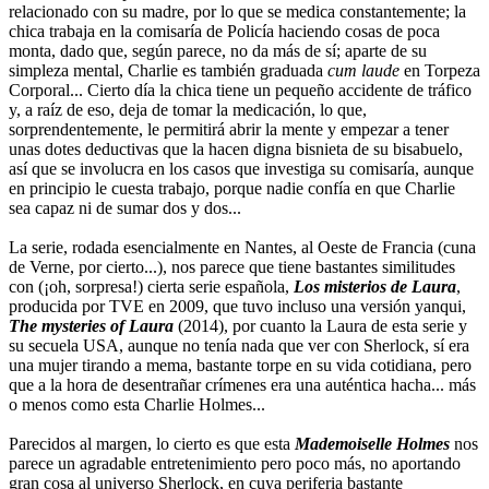
relacionado con su madre, por lo que se medica constantemente; la
chica trabaja en la comisaría de Policía haciendo cosas de poca
monta, dado que, según parece, no da más de sí; aparte de su
simpleza mental, Charlie es también graduada
cum laude
en Torpeza
Corporal... Cierto día la chica tiene un pequeño accidente de tráfico
y, a raíz de eso, deja de tomar la medicación, lo que,
sorprendentemente, le permitirá abrir la mente y empezar a tener
unas dotes deductivas que la hacen digna bisnieta de su bisabuelo,
así que se involucra en los casos que investiga su comisaría, aunque
en principio le cuesta trabajo, porque nadie confía en que Charlie
sea capaz ni de sumar dos y dos...
La serie, rodada esencialmente en Nantes, al Oeste de Francia (cuna
de Verne, por cierto...), nos parece que tiene bastantes similitudes
con (¡oh, sorpresa!) cierta serie española,
Los misterios de Laura
,
producida por TVE en 2009, que tuvo incluso una versión yanqui,
The mysteries of Laura
(2014), por cuanto la Laura de esta serie y
su secuela USA, aunque no tenía nada que ver con Sherlock, sí era
una mujer tirando a mema, bastante torpe en su vida cotidiana, pero
que a la hora de desentrañar crímenes era una auténtica hacha... más
o menos como esta Charlie Holmes...
Parecidos al margen, lo cierto es que esta
Mademoiselle Holmes
nos
parece un agradable entretenimiento pero poco más, no aportando
gran cosa al universo Sherlock, en cuya periferia bastante