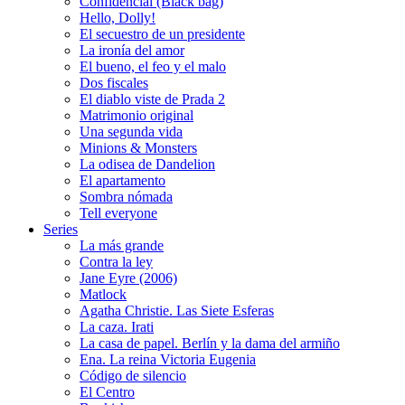
Confidencial (Black bag)
Hello, Dolly!
El secuestro de un presidente
La ironía del amor
El bueno, el feo y el malo
Dos fiscales
El diablo viste de Prada 2
Matrimonio original
Una segunda vida
Minions & Monsters
La odisea de Dandelion
El apartamento
Sombra nómada
Tell everyone
Series
La más grande
Contra la ley
Jane Eyre (2006)
Matlock
Agatha Christie. Las Siete Esferas
La caza. Irati
La casa de papel. Berlín y la dama del armiño
Ena. La reina Victoria Eugenia
Código de silencio
El Centro