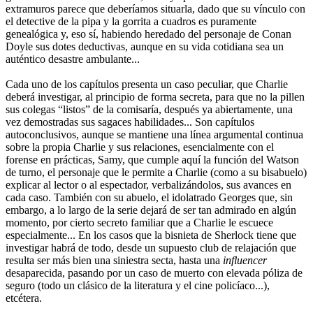
extramuros parece que deberíamos situarla, dado que su vínculo con
el detective de la pipa y la gorrita a cuadros es puramente
genealógica y, eso sí, habiendo heredado del personaje de Conan
Doyle sus dotes deductivas, aunque en su vida cotidiana sea un
auténtico desastre ambulante...
Cada uno de los capítulos presenta un caso peculiar, que Charlie
deberá investigar, al principio de forma secreta, para que no la pillen
sus colegas “listos” de la comisaría, después ya abiertamente, una
vez demostradas sus sagaces habilidades... Son capítulos
autoconclusivos, aunque se mantiene una línea argumental continua
sobre la propia Charlie y sus relaciones, esencialmente con el
forense en prácticas, Samy, que cumple aquí la función del Watson
de turno, el personaje que le permite a Charlie (como a su bisabuelo)
explicar al lector o al espectador, verbalizándolos, sus avances en
cada caso. También con su abuelo, el idolatrado Georges que, sin
embargo, a lo largo de la serie dejará de ser tan admirado en algún
momento, por cierto secreto familiar que a Charlie le escuece
especialmente... En los casos que la bisnieta de Sherlock tiene que
investigar habrá de todo, desde un supuesto club de relajación que
resulta ser más bien una siniestra secta, hasta una
influencer
desaparecida, pasando por un caso de muerto con elevada póliza de
seguro (todo un clásico de la literatura y el cine policíaco...),
etcétera.