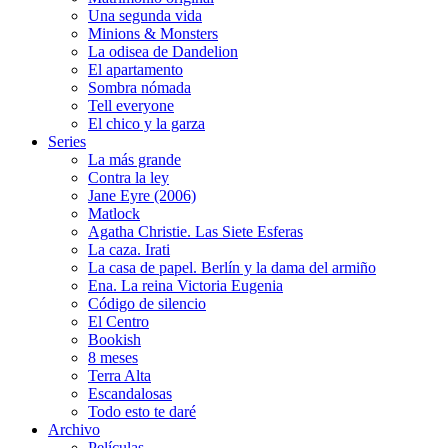
Una segunda vida
Minions & Monsters
La odisea de Dandelion
El apartamento
Sombra nómada
Tell everyone
El chico y la garza
Series
La más grande
Contra la ley
Jane Eyre (2006)
Matlock
Agatha Christie. Las Siete Esferas
La caza. Irati
La casa de papel. Berlín y la dama del armiño
Ena. La reina Victoria Eugenia
Código de silencio
El Centro
Bookish
8 meses
Terra Alta
Escandalosas
Todo esto te daré
Archivo
Películas