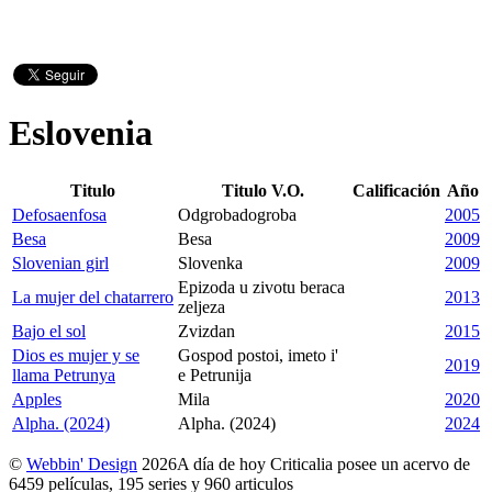
Eslovenia
Titulo
Titulo V.O.
Calificación
Año
Defosaenfosa
Odgrobadogroba
2005
Besa
Besa
2009
Slovenian girl
Slovenka
2009
Epizoda u zivotu beraca
La mujer del chatarrero
2013
zeljeza
Bajo el sol
Zvizdan
2015
Dios es mujer y se
Gospod postoi, imeto i'
2019
llama Petrunya
e Petrunija
Apples
Mila
2020
Alpha. (2024)
Alpha. (2024)
2024
©
Webbin' Design
2026
A día de hoy Criticalia posee un acervo de
6459 películas, 195 series y 960 articulos