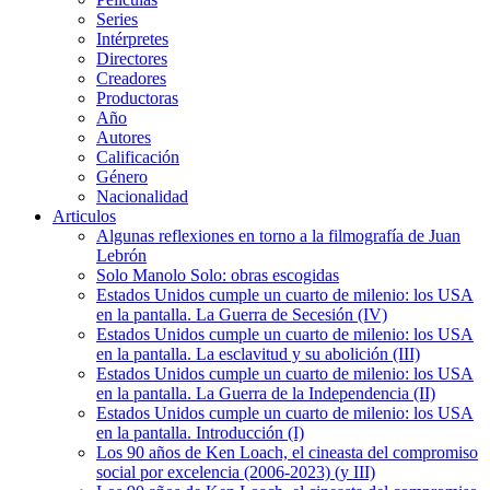
Series
Intérpretes
Directores
Creadores
Productoras
Año
Autores
Calificación
Género
Nacionalidad
Articulos
Algunas reflexiones en torno a la filmografía de Juan
Lebrón
Solo Manolo Solo: obras escogidas
Estados Unidos cumple un cuarto de milenio: los USA
en la pantalla. La Guerra de Secesión (IV)
Estados Unidos cumple un cuarto de milenio: los USA
en la pantalla. La esclavitud y su abolición (III)
Estados Unidos cumple un cuarto de milenio: los USA
en la pantalla. La Guerra de la Independencia (II)
Estados Unidos cumple un cuarto de milenio: los USA
en la pantalla. Introducción (I)
Los 90 años de Ken Loach, el cineasta del compromiso
social por excelencia (2006-2023) (y III)