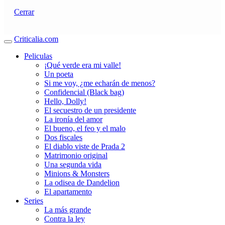
Cerrar
Criticalia.com
Peliculas
¡Qué verde era mi valle!
Un poeta
Si me voy, ¿me echarán de menos?
Confidencial (Black bag)
Hello, Dolly!
El secuestro de un presidente
La ironía del amor
El bueno, el feo y el malo
Dos fiscales
El diablo viste de Prada 2
Matrimonio original
Una segunda vida
Minions & Monsters
La odisea de Dandelion
El apartamento
Series
La más grande
Contra la ley