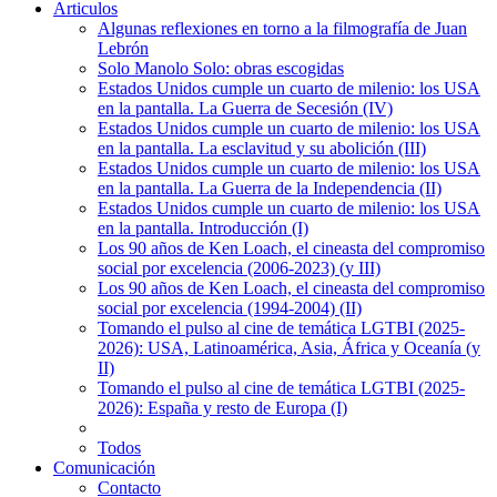
Articulos
Algunas reflexiones en torno a la filmografía de Juan
Lebrón
Solo Manolo Solo: obras escogidas
Estados Unidos cumple un cuarto de milenio: los USA
en la pantalla. La Guerra de Secesión (IV)
Estados Unidos cumple un cuarto de milenio: los USA
en la pantalla. La esclavitud y su abolición (III)
Estados Unidos cumple un cuarto de milenio: los USA
en la pantalla. La Guerra de la Independencia (II)
Estados Unidos cumple un cuarto de milenio: los USA
en la pantalla. Introducción (I)
Los 90 años de Ken Loach, el cineasta del compromiso
social por excelencia (2006-2023) (y III)
Los 90 años de Ken Loach, el cineasta del compromiso
social por excelencia (1994-2004) (II)
Tomando el pulso al cine de temática LGTBI (2025-
2026): USA, Latinoamérica, Asia, África y Oceanía (y
II)
Tomando el pulso al cine de temática LGTBI (2025-
2026): España y resto de Europa (I)
Todos
Comunicación
Contacto