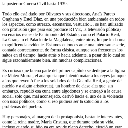
la posterior Guerra Civil hasta 1939.
Todo ello está dado por Olivares y sus directoras, Anaïs Pareto
Onghena y Estel Díaz, en una producción bien ambientada en todos
los aspectos, como atrezzo, escenarios, vestuario… se han utilizado
con profusión (que para eso produce RTVE, la televisión pública)
escenarios reales de Patrimonio del Estado, como el Palacio Real,
La Granja o el Palacio de la Magdalena, entre otros, lo que le da una
magnificencia evidente. Estamos entonces ante una interesante serie,
contada correctamente, de forma clásica, aunque son frecuentes los
saltos en el tiempo, hacia atrás o hacia adelante, a pesar de lo cual se
sigue razonablemente bien, sin muchas complicaciones.
Es curioso que buena parte del primer capítulo se dedique a la figura
de Mateo Morral, el anarquista que intentó matar a los reyes (aunque
a los que reventó fue a los soldados de la Guardia Real, a gente del
pueblo y a algún aristócrata), un hombre de clase alta que, sin
embargo, repudió esa cuna entre algodones y se entregó a la causa
social, solo que, mal aconsejado, derivó hacia el uso de la violencia
con usos políticos, como si eso pudiera ser la solución a los
problemas del pueblo.
Hay personajes, al margen de la protagonista, bastante interesantes,
como la reina madre, María Cristina, que durante toda su vida,
incluso cuando su hijo ya era rey de pleno derecho, ejerció un gran