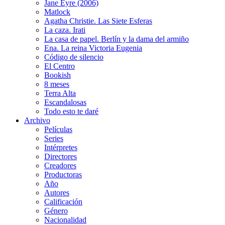
Jane Eyre (2006)
Matlock
Agatha Christie. Las Siete Esferas
La caza. Irati
La casa de papel. Berlín y la dama del armiño
Ena. La reina Victoria Eugenia
Código de silencio
El Centro
Bookish
8 meses
Terra Alta
Escandalosas
Todo esto te daré
Archivo
Películas
Series
Intérpretes
Directores
Creadores
Productoras
Año
Autores
Calificación
Género
Nacionalidad