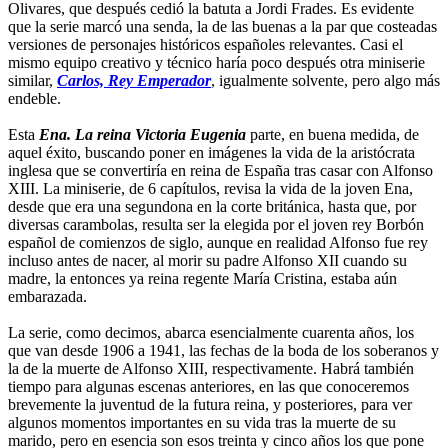
Olivares, que después cedió la batuta a Jordi Frades. Es evidente
que la serie marcó una senda, la de las buenas a la par que costeadas
versiones de personajes históricos españoles relevantes. Casi el
mismo equipo creativo y técnico haría poco después otra miniserie
similar,
Carlos, Rey Emperador
, igualmente solvente, pero algo más
endeble.
Esta
Ena. La reina Victoria Eugenia
parte, en buena medida, de
aquel éxito, buscando poner en imágenes la vida de la aristócrata
inglesa que se convertiría en reina de España tras casar con Alfonso
XIII. La miniserie, de 6 capítulos, revisa la vida de la joven Ena,
desde que era una segundona en la corte británica, hasta que, por
diversas carambolas, resulta ser la elegida por el joven rey Borbón
español de comienzos de siglo, aunque en realidad Alfonso fue rey
incluso antes de nacer, al morir su padre Alfonso XII cuando su
madre, la entonces ya reina regente María Cristina, estaba aún
embarazada.
La serie, como decimos, abarca esencialmente cuarenta años, los
que van desde 1906 a 1941, las fechas de la boda de los soberanos y
la de la muerte de Alfonso XIII, respectivamente. Habrá también
tiempo para algunas escenas anteriores, en las que conoceremos
brevemente la juventud de la futura reina, y posteriores, para ver
algunos momentos importantes en su vida tras la muerte de su
marido, pero en esencia son esos treinta y cinco años los que pone