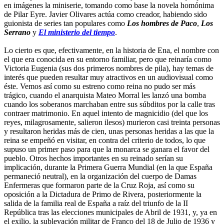
en imágenes la miniserie, tomando como base la novela homónima
de Pilar Eyre. Javier Olivares actúa como creador, habiendo sido
guionista de series tan populares como
Los hombres de Paco
,
Los
Serrano
y
El ministerio del tiempo
.
Lo cierto es que, efectivamente, en la historia de Ena, el nombre con
el que era conocida en su entorno familiar, pero que reinaría como
Victoria Eugenia (sus dos primeros nombres de pila), hay temas de
interés que pueden resultar muy atractivos en un audiovisual como
éste. Vemos así como su estreno como reina no pudo ser más
trágico, cuando el anarquista Mateo Morral les lanzó una bomba
cuando los soberanos marchaban entre sus súbditos por la calle tras
contraer matrimonio. En aquel intento de magnicidio (del que los
reyes, milagrosamente, salieron ilesos) murieron casi treinta personas
y resultaron heridas más de cien, unas personas heridas a las que la
reina se empeñó en visitar, en contra del criterio de todos, lo que
supuso un primer paso para que la monarca se ganara el favor del
pueblo. Otros hechos importantes en su reinado serían su
implicación, durante la Primera Guerra Mundial (en la que España
permaneció neutral), en la organización del cuerpo de Damas
Enfermeras que formaron parte de la Cruz Roja, así como su
oposición a la Dictadura de Primo de Rivera, posteriormente la
salida de la familia real de España a raíz del triunfo de la II
República tras las elecciones municipales de Abril de 1931, y, ya en
el exilio, la sublevación militar de Franco del 18 de Julio de 1936 y