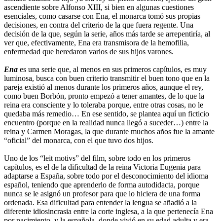
ascendiente sobre Alfonso XIII, si bien en algunas cuestiones
esenciales, como casarse con Ena, el monarca tomó sus propias
decisiones, en contra del criterio de la que fuera regente. Una
decisión de la que, según la serie, años más tarde se arrepentiría, al
ver que, efectivamente, Ena era transmisora de la hemofilia,
enfermedad que heredaron varios de sus hijos varones.
Ena
es una serie que, al menos en sus primeros capítulos, es muy
luminosa, busca con buen criterio transmitir el buen tono que en la
pareja existió al menos durante los primeros años, aunque el rey,
como buen Borbón, pronto empezó a tener amantes, de lo que la
reina era consciente y lo toleraba porque, entre otras cosas, no le
quedaba más remedio… En ese sentido, se plantea aquí un ficticio
encuentro (porque en la realidad nunca llegó a suceder…) entre la
reina y Carmen Moragas, la que durante muchos años fue la amante
“oficial” del monarca, con el que tuvo dos hijos.
Uno de los “leit motivs” del film, sobre todo en los primeros
capítulos, es el de la dificultad de la reina Victoria Eugenia para
adaptarse a España, sobre todo por el desconocimiento del idioma
español, teniendo que aprenderlo de forma autodidacta, porque
nunca se le asignó un profesor para que lo hiciera de una forma
ordenada. Esa dificultad para entender la lengua se añadió a la
diferente idiosincrasia entre la corte inglesa, a la que pertenecía Ena
por nacimiento, y la española, donde vivió en su edad adulta y era,