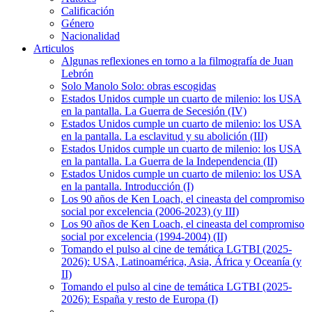
Calificación
Género
Nacionalidad
Articulos
Algunas reflexiones en torno a la filmografía de Juan
Lebrón
Solo Manolo Solo: obras escogidas
Estados Unidos cumple un cuarto de milenio: los USA
en la pantalla. La Guerra de Secesión (IV)
Estados Unidos cumple un cuarto de milenio: los USA
en la pantalla. La esclavitud y su abolición (III)
Estados Unidos cumple un cuarto de milenio: los USA
en la pantalla. La Guerra de la Independencia (II)
Estados Unidos cumple un cuarto de milenio: los USA
en la pantalla. Introducción (I)
Los 90 años de Ken Loach, el cineasta del compromiso
social por excelencia (2006-2023) (y III)
Los 90 años de Ken Loach, el cineasta del compromiso
social por excelencia (1994-2004) (II)
Tomando el pulso al cine de temática LGTBI (2025-
2026): USA, Latinoamérica, Asia, África y Oceanía (y
II)
Tomando el pulso al cine de temática LGTBI (2025-
2026): España y resto de Europa (I)