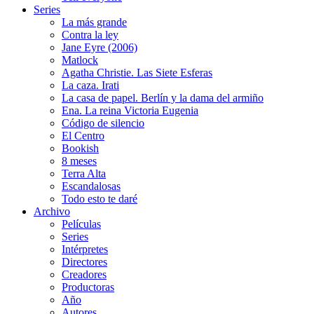
Series
La más grande
Contra la ley
Jane Eyre (2006)
Matlock
Agatha Christie. Las Siete Esferas
La caza. Irati
La casa de papel. Berlín y la dama del armiño
Ena. La reina Victoria Eugenia
Código de silencio
El Centro
Bookish
8 meses
Terra Alta
Escandalosas
Todo esto te daré
Archivo
Películas
Series
Intérpretes
Directores
Creadores
Productoras
Año
Autores