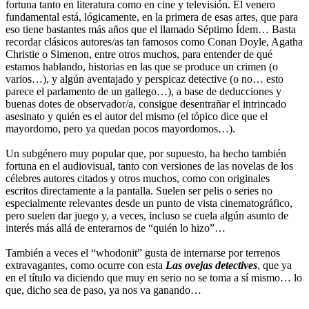
fortuna tanto en literatura como en cine y televisión. El venero
fundamental está, lógicamente, en la primera de esas artes, que para
eso tiene bastantes más años que el llamado Séptimo Ídem… Basta
recordar clásicos autores/as tan famosos como Conan Doyle, Agatha
Christie o Simenon, entre otros muchos, para entender de qué
estamos hablando, historias en las que se produce un crimen (o
varios…), y algún aventajado y perspicaz detective (o no… esto
parece el parlamento de un gallego…), a base de deducciones y
buenas dotes de observador/a, consigue desentrañar el intrincado
asesinato y quién es el autor del mismo (el tópico dice que el
mayordomo, pero ya quedan pocos mayordomos…).
Un subgénero muy popular que, por supuesto, ha hecho también
fortuna en el audiovisual, tanto con versiones de las novelas de los
célebres autores citados y otros muchos, como con originales
escritos directamente a la pantalla. Suelen ser pelis o series no
especialmente relevantes desde un punto de vista cinematográfico,
pero suelen dar juego y, a veces, incluso se cuela algún asunto de
interés más allá de enterarnos de “quién lo hizo”…
También a veces el “whodonit” gusta de internarse por terrenos
extravagantes, como ocurre con esta
Las ovejas detectives
, que ya
en el título va diciendo que muy en serio no se toma a sí mismo… lo
que, dicho sea de paso, ya nos va ganando…