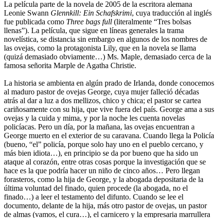
La película parte de la novela de 2005 de la escritora alemana
Leonie Swann
Glennkill: Ein Schafskrimi
, cuya traducción al inglés
fue publicada como
Three bags full
(literalmente “Tres bolsas
llenas”). La película, que sigue en líneas generales la trama
novelística, se distancia sin embargo en algunos de los nombres de
las ovejas, como la protagonista Lily, que en la novela se llama
(quizá demasiado obviamente…) Ms. Maple, demasiado cerca de la
famosa señorita Marple de Agatha Christie.
La historia se ambienta en algún prado de Irlanda, donde conocemos
al maduro pastor de ovejas George, cuya mujer falleció décadas
atrás al dar a luz a dos mellizos, chico y chica; el pastor se cartea
cariñosamente con su hija, que vive fuera del país. George ama a sus
ovejas y la cuida y mima, y por la noche les cuenta novelas
policíacas. Pero un día, por la mañana, las ovejas encuentran a
George muerto en el exterior de su caravana. Cuando llega la Policía
(bueno, “el” policía, porque solo hay uno en el pueblo cercano, y
más bien idiota…), en principio se da por bueno que ha sido un
ataque al corazón, entre otras cosas porque la investigación que se
hace es la que podría hacer un niño de cinco años… Pero llegan
forasteros, como la hija de George, y la abogada depositaria de la
última voluntad del finado, quien procede (la abogada, no el
finado…) a leer el testamento del difunto. Cuando se lee el
documento, delante de la hija, más otro pastor de ovejas, un pastor
de almas (vamos, el cura…), el carnicero y la empresaria marrullera