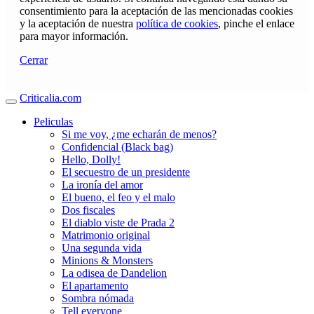
consentimiento para la aceptación de las mencionadas cookies
y la aceptación de nuestra
política de cookies
, pinche el enlace
para mayor información.
Cerrar
Criticalia.com
Peliculas
Si me voy, ¿me echarán de menos?
Confidencial (Black bag)
Hello, Dolly!
El secuestro de un presidente
La ironía del amor
El bueno, el feo y el malo
Dos fiscales
El diablo viste de Prada 2
Matrimonio original
Una segunda vida
Minions & Monsters
La odisea de Dandelion
El apartamento
Sombra nómada
Tell everyone