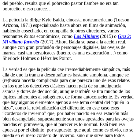
del pueblo, resulta que el pobrecito pastor fiambre no era tan
pobrecito, o eso parece…
La película la dirige Kyle Balda, cineasta norteamericano (Tucson,
Arizona, 1971) especializado hasta ahora en films de animación,
habiendo cosechado, en compañía de otros directores, varios
resonantes éxitos económicos, como
Los Minions
(2015) o
Gru 3:
Mi villano favorito
(2017). Ahora Balda se pasa a la acción real,
aunque con gran profusión de personajes digitales, las ovejas de
marras, casi tan perspicaces (bueno, es una exageración…) como
Sherlock Holmes o Hércules Poirot.
La verdad es que la película cae irremediablemente simpática, más
allá de que la trama a desentrañar es bastante simplona, aunque se
(re)busca hacerla complicada para que parezca uno de esos relatos
en los que los detectives clásicos hacen gala de su inteligencia,
astucia y dotes de deducción, aunque también se tira mucho de los
tópicos inherentes al subgénero, de forma autoconsciente. Es verdad
que hay algunos elementos ajenos a ese tema central del “quién lo
hizo”, como la reivindicación del diferente, en este caso esos
“corderos de invierno” que, por haber nacido en esa estación más
bien desangelada, supuestamente son unos apestados para las ovejas
nacidas en primavera, que al parecer es lo normal. Está bien esa
apuesta por el distinto, por supuesto, que aquí, como es obvio, no se
queda en el mero cordero de invierno, sino que sirve para todos