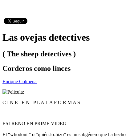
Las ovejas detectives
( The sheep detectives )
Corderos como linces
Enrique Colmena
C I N E E N P L A T A F O R M A S
ESTRENO EN PRIME VIDEO
El “whodonit” o “quién-lo-hizo” es un subgénero que ha hecho