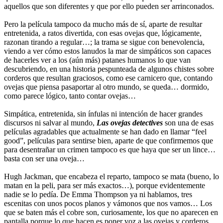
aquellos que son diferentes y que por ello pueden ser arrinconados.
Pero la película tampoco da mucho más de sí, aparte de resultar
entretenida, a ratos divertida, con esas ovejas que, lógicamente,
razonan tirando a regular…; la trama se sigue con benevolencia,
viendo a ver cómo estos lanudos la mar de simpáticos son capaces
de hacerles ver a los (aún más) patanes humanos lo que van
descubriendo, en una historia pespunteada de algunos chistes sobre
corderos que resultan graciosos, como ese carnicero que, contando
ovejas que piensa pasaportar al otro mundo, se queda… dormido,
como parece lógico, tanto contar ovejas…
Simpática, entretenida, sin ínfulas ni intención de hacer grandes
discursos ni salvar al mundo,
Las ovejas detectives
son una de esas
películas agradables que actualmente se han dado en llamar “feel
good”, películas para sentirse bien, aparte de que confirmemos que
para desentrañar un crimen tampoco es que haya que ser un lince…
basta con ser una oveja…
Hugh Jackman, que encabeza el reparto, tampoco se mata (bueno, lo
matan en la peli, para ser más exactos…), porque evidentemente
nadie se lo pedía. De Emma Thompson ya ni hablamos, tres
escenitas con unos pocos planos y vámonos que nos vamos… Los
que se baten más el cobre son, curiosamente, los que no aparecen en
pantalla porque lo que hacen es poner voz a las ovejas y corderos,