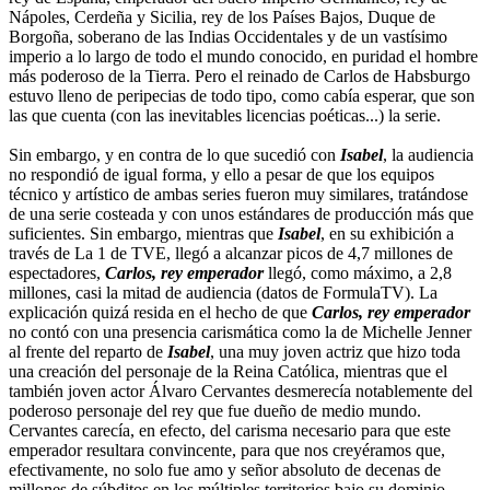
Nápoles, Cerdeña y Sicilia, rey de los Países Bajos, Duque de
Borgoña, soberano de las Indias Occidentales y de un vastísimo
imperio a lo largo de todo el mundo conocido, en puridad el hombre
más poderoso de la Tierra. Pero el reinado de Carlos de Habsburgo
estuvo lleno de peripecias de todo tipo, como cabía esperar, que son
las que cuenta (con las inevitables licencias poéticas...) la serie.
Sin embargo, y en contra de lo que sucedió con
Isabel
, la audiencia
no respondió de igual forma, y ello a pesar de que los equipos
técnico y artístico de ambas series fueron muy similares, tratándose
de una serie costeada y con unos estándares de producción más que
suficientes. Sin embargo, mientras que
Isabel
, en su exhibición a
través de La 1 de TVE, llegó a alcanzar picos de 4,7 millones de
espectadores,
Carlos, rey emperador
llegó, como máximo, a 2,8
millones, casi la mitad de audiencia (datos de FormulaTV). La
explicación quizá resida en el hecho de que
Carlos, rey emperador
no contó con una presencia carismática como la de Michelle Jenner
al frente del reparto de
Isabel
, una muy joven actriz que hizo toda
una creación del personaje de la Reina Católica, mientras que el
también joven actor Álvaro Cervantes desmerecía notablemente del
poderoso personaje del rey que fue dueño de medio mundo.
Cervantes carecía, en efecto, del carisma necesario para que este
emperador resultara convincente, para que nos creyéramos que,
efectivamente, no solo fue amo y señor absoluto de decenas de
millones de súbditos en los múltiples territorios bajo su dominio,