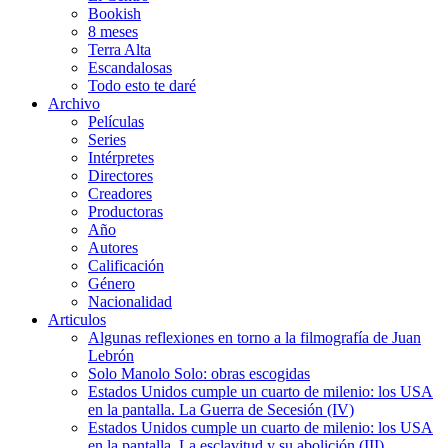
Bookish
8 meses
Terra Alta
Escandalosas
Todo esto te daré
Archivo
Películas
Series
Intérpretes
Directores
Creadores
Productoras
Año
Autores
Calificación
Género
Nacionalidad
Articulos
Algunas reflexiones en torno a la filmografía de Juan
Lebrón
Solo Manolo Solo: obras escogidas
Estados Unidos cumple un cuarto de milenio: los USA
en la pantalla. La Guerra de Secesión (IV)
Estados Unidos cumple un cuarto de milenio: los USA
en la pantalla. La esclavitud y su abolición (III)