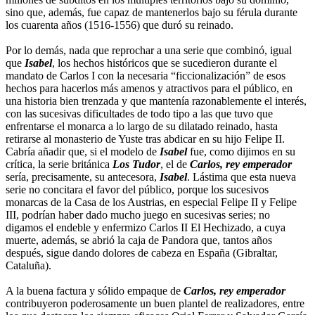
sino que, además, fue capaz de mantenerlos bajo su férula durante
los cuarenta años (1516-1556) que duró su reinado.
Por lo demás, nada que reprochar a una serie que combinó, igual
que
Isabel
, los hechos históricos que se sucedieron durante el
mandato de Carlos I con la necesaria “ficcionalización” de esos
hechos para hacerlos más amenos y atractivos para el público, en
una historia bien trenzada y que mantenía razonablemente el interés,
con las sucesivas dificultades de todo tipo a las que tuvo que
enfrentarse el monarca a lo largo de su dilatado reinado, hasta
retirarse al monasterio de Yuste tras abdicar en su hijo Felipe II.
Cabría añadir que, si el modelo de
Isabel
fue, como dijimos en su
crítica, la serie británica
Los Tudor
, el de
Carlos, rey emperador
sería, precisamente, su antecesora,
Isabel
. Lástima que esta nueva
serie no concitara el favor del público, porque los sucesivos
monarcas de la Casa de los Austrias, en especial Felipe II y Felipe
III, podrían haber dado mucho juego en sucesivas series; no
digamos el endeble y enfermizo Carlos II El Hechizado, a cuya
muerte, además, se abrió la caja de Pandora que, tantos años
después, sigue dando dolores de cabeza en España (Gibraltar,
Cataluña).
A la buena factura y sólido empaque de
Carlos, rey emperador
contribuyeron poderosamente un buen plantel de realizadores, entre