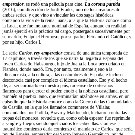
emperador
, se rodó una película para cine,
La corona partida
(2016), con dirección de Jordi Frades, uno de los creadores de
ambas series, y que vino a vincular las dos sagas históricas,
contando la vida de la reina Juana, a la que la Historia conoce como
la Loca, que fue monarca nominal de España, aunque en realidad
jamás ejerció en la práctica tal cargo, postergada sucesivamente por
su marido, Felipe el Hermoso, por su padre, Fernando el Católico, y
por su hijo, Carlos I.
La serie
Carlos, rey emperador
consta de una única temporada de
17 capítulos, a través de los que se narra la llegada a España del
joven Carlos de Habsburgo, hijo de Juana la Loca pero criado en
Flandes, donde nació. Era, por tanto, totalmente ajeno a la
idiosincrasia, a la cultura, a las costumbres de España, e incluso
desconocía casi por completo el idioma castellano. Eso y el hecho
de, al ser coronado en nuestro país, rodearse de cortesanos
flamencos para ejercer el poder, enojó a la nobleza castellana, pero
también al pueblo llano, que terminarían alzándose en armas, en un
episodio que la Historia conoce como la Guerra de las Comunidades
de Castilla, en la que los llamados comuneros de Villalar,
comandados por Padilla, Bravo y Maldonado, lucharon contra las
tropas del monarca, revuelta que, como cabía esperar, fue reprimida
a sangre y fuego, siendo ajusticiados los cabecillas. Con ese
traumático comienzo daría comienzo el mandato de Carlos, que sería
rey de España, emperador del Sacro Imperio Germánico, rey de