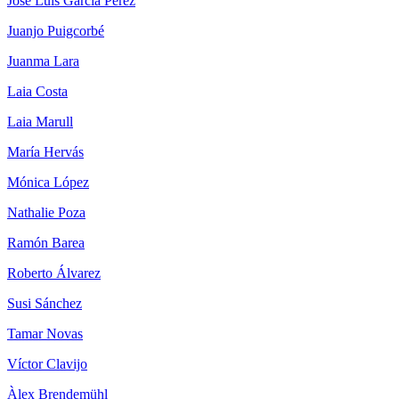
José Luis García Pérez
Juanjo Puigcorbé
Juanma Lara
Laia Costa
Laia Marull
María Hervás
Mónica López
Nathalie Poza
Ramón Barea
Roberto Álvarez
Susi Sánchez
Tamar Novas
Víctor Clavijo
Àlex Brendemühl