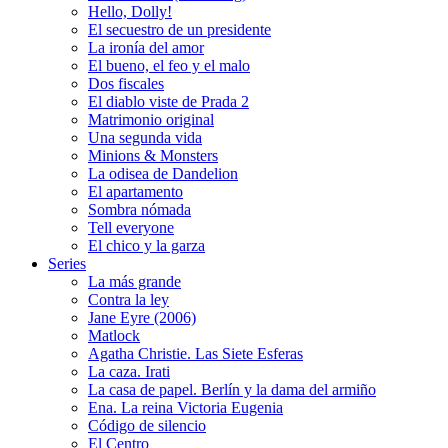
Hello, Dolly!
El secuestro de un presidente
La ironía del amor
El bueno, el feo y el malo
Dos fiscales
El diablo viste de Prada 2
Matrimonio original
Una segunda vida
Minions & Monsters
La odisea de Dandelion
El apartamento
Sombra nómada
Tell everyone
El chico y la garza
Series
La más grande
Contra la ley
Jane Eyre (2006)
Matlock
Agatha Christie. Las Siete Esferas
La caza. Irati
La casa de papel. Berlín y la dama del armiño
Ena. La reina Victoria Eugenia
Código de silencio
El Centro