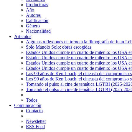
Productoras
Año
Autores
Calificación
Género
Nacionalidad
Articulos
Algunas reflexiones en torno a la filmografía de Juan Le
Solo Manolo Solo: obras escogidas
Estados Unidos cumple un cuarto de milenio: los USA en 
Estados Unidos cumple un cuarto de milenio: los USA en la
Estados Unidos cumple un cuarto de milenio: los USA en 
Estados Unidos cumple un cuarto de milenio: los USA en l
Los 90 años de Ken Loach, el cineasta del compromiso so
Los 90 años de Ken Loach, el cineasta del compromiso so
Tomando el pulso al cine de temática LGTBI (2025-2026)
Tomando el pulso al cine de temática LGTBI (2025-2026)
Todos
Comunicación
Contacto
Newsletter
RSS Feed