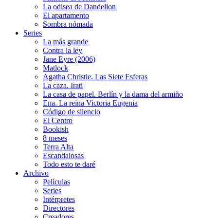
La odisea de Dandelion
El apartamento
Sombra nómada
Series
La más grande
Contra la ley
Jane Eyre (2006)
Matlock
Agatha Christie. Las Siete Esferas
La caza. Irati
La casa de papel. Berlín y la dama del armiño
Ena. La reina Victoria Eugenia
Código de silencio
El Centro
Bookish
8 meses
Terra Alta
Escandalosas
Todo esto te daré
Archivo
Películas
Series
Intérpretes
Directores
Creadores