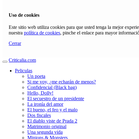
Uso de cookies
Este sitio web utiliza cookies para que usted tenga la mejor exper
nuestra
política de cookies
, pinche el enlace para mayor informaci
Cerrar
Criticalia.com
Peliculas
Un poeta
Si me voy, ¿me echarán de menos?
Confidencial (Black bag)
Hello, Dolly!
El secuestro de un presidente
La ironía del amor
El bueno, el feo y el malo
Dos fiscales
El diablo viste de Prada 2
Matrimonio original
Una segunda vida
Minions & Monsters