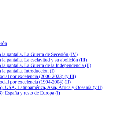
brón
la pantalla. La Guerra de Secesión (IV)
 pantalla. La esclavitud y su abolición (III)
la pantalla. La Guerra de la Independencia (II)
a pantalla. Introducción (I)
cial por excelencia (2006-2023) (y III)
cial por excelencia (1994-2004) (II)
: USA, Latinoamérica, Asia, África y Oceanía (y II)
: España y resto de Europa (I)