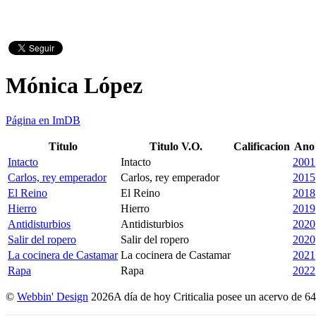
Mónica López
Página en ImDB
Titulo
Titulo V.O.
Calificacion
Ano
Intacto
Intacto
2001
Carlos, rey emperador
Carlos, rey emperador
2015
El Reino
El Reino
2018
Hierro
Hierro
2019
Antidisturbios
Antidisturbios
2020
Salir del ropero
Salir del ropero
2020
La cocinera de Castamar
La cocinera de Castamar
2021
Rapa
Rapa
2022
©
Webbin' Design
2026
A día de hoy Criticalia posee un acervo de 64