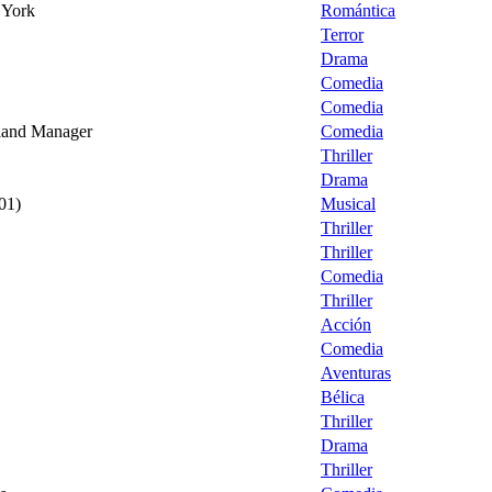
 York
Romántica
Terror
Drama
Comedia
Comedia
land Manager
Comedia
Thriller
Drama
01)
Musical
Thriller
Thriller
Comedia
Thriller
Acción
Comedia
Aventuras
Bélica
Thriller
Drama
Thriller