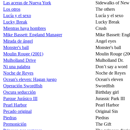
Las aceras de Nueva York
Sidewalks of New
Los otros
The others
Lucía y el sexo
Lucía y el sexo
Lucky Break
Lucky Break
Mientras haya hombres
Crush
Mike Bassett: England Manager
Mike Bassett: Eng
Mirada de ángel
Angel eyes
Monster's ball
Monster's ball
Moulin Rouge (2001)
Moulin Rouge (20
Mulholland Drive
Mulholland Dr.
Ni una palabra
Don’t say a word
Noche de Reyes
Noche de Reyes
Ocean's eleven: Hagan juego
Ocean's eleven
Operación Swordfish
Swordfish
Oscura seducción
Birthday girl
Parque Jurásico III
Jurassic Park III
Pearl Harbor
Pearl Harbor
Pecado original
Original Sin
Piedras
Piedras
Premonición
The Gift