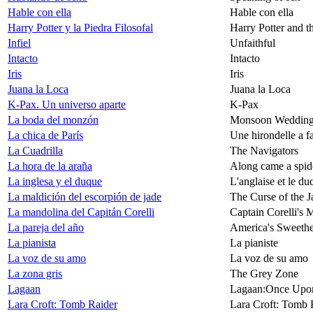
Hable con ella
Hable con ella
Harry Potter y la Piedra Filosofal
Harry Potter and t
Infiel
Unfaithful
Intacto
Intacto
Iris
Iris
Juana la Loca
Juana la Loca
K-Pax. Un universo aparte
K-Pax
La boda del monzón
Monsoon Weddin
La chica de París
Une hirondelle a fa
La Cuadrilla
The Navigators
La hora de la araña
Along came a spid
La inglesa y el duque
L'anglaise et le du
La maldición del escorpión de jade
The Curse of the 
La mandolina del Capitán Corelli
Captain Corelli's 
La pareja del año
America's Sweethe
La pianista
La pianiste
La voz de su amo
La voz de su amo
La zona gris
The Grey Zone
Lagaan
Lagaan:Once Upon 
Lara Croft: Tomb Raider
Lara Croft: Tomb 