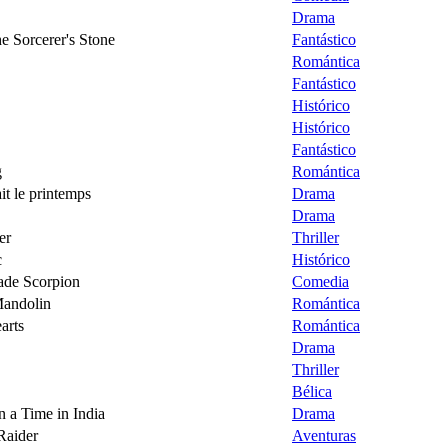
Drama
he Sorcerer's Stone
Fantástico
Romántica
Fantástico
Histórico
Histórico
Fantástico
g
Romántica
it le printemps
Drama
Drama
er
Thriller
c
Histórico
Jade Scorpion
Comedia
Mandolin
Romántica
arts
Romántica
Drama
Thriller
Bélica
a Time in India
Drama
Raider
Aventuras