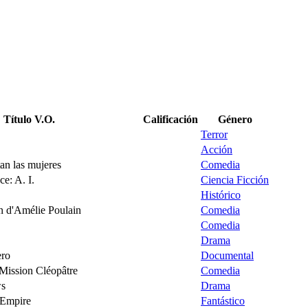
Título V.O.
Calificación
Género
Terror
Acción
an las mujeres
Comedia
ce: A. I.
Ciencia Ficción
Histórico
n d'Amélie Poulain
Comedia
Comedia
Drama
ero
Documental
 Mission Cléopâtre
Comedia
ws
Drama
 Empire
Fantástico