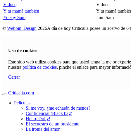
Vidocq
Vidocq
Y tu mamá también
Y tu mamá tambié
Yo soy Sam
I am Sam
©
Webbin' Design
2026
A día de hoy Criticalia posee un acervo de 64
Uso de cookies
Este sitio web utiliza cookies para que usted tenga la mejor exper
nuestra
política de cookies
, pinche el enlace para mayor informaci
Cerrar
Criticalia.com
Peliculas
Si me voy, ¿me echarán de menos?
Confidencial (Black bag)
Hello, Dolly!
El secuestro de un presidente
La ironía del amor