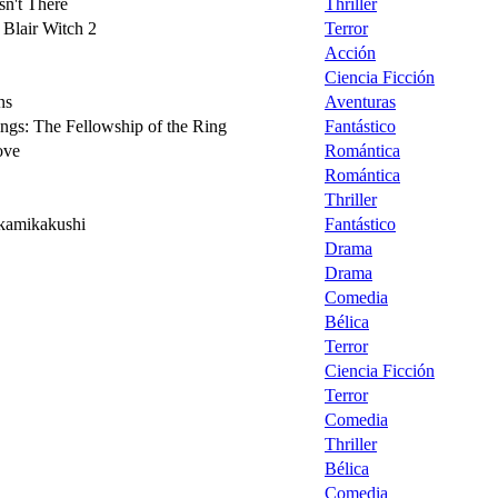
n't There
Thriller
Blair Witch 2
Terror
Acción
Ciencia Ficción
ns
Aventuras
ngs: The Fellowship of the Ring
Fantástico
ove
Romántica
Romántica
Thriller
 kamikakushi
Fantástico
Drama
Drama
Comedia
Bélica
Terror
Ciencia Ficción
Terror
Comedia
Thriller
Bélica
Comedia