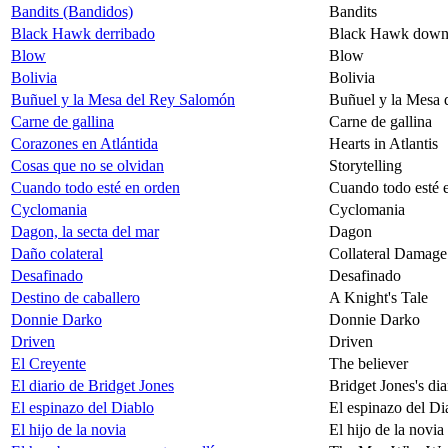
Bandits (Bandidos)
Bandits
Black Hawk derribado
Black Hawk dow
Blow
Blow
Bolivia
Bolivia
Buñuel y la Mesa del Rey Salomón
Buñuel y la Mesa 
Carne de gallina
Carne de gallina
Corazones en Atlántida
Hearts in Atlantis
Cosas que no se olvidan
Storytelling
Cuando todo esté en orden
Cuando todo esté 
Cyclomania
Cyclomania
Dagon, la secta del mar
Dagon
Daño colateral
Collateral Damage
Desafinado
Desafinado
Destino de caballero
A Knight's Tale
Donnie Darko
Donnie Darko
Driven
Driven
El Creyente
The believer
El diario de Bridget Jones
Bridget Jones's dia
El espinazo del Diablo
El espinazo del Di
El hijo de la novia
El hijo de la novia