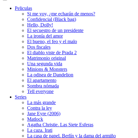
Peliculas
Si me voy, ¿me echarán de menos?
Confidencial (Black bag)
Hello, Dolly!
El secuestro de un presidente
La ironía del amor
El bueno, el feo y el malo
Dos fiscales
El diablo viste de Prada 2
Matrimonio original
Una segunda vida
Minions & Monsters
La odisea de Dandelion
El apartamento
Sombra nómada
Tell everyone
Series
La más grande
Contra la ley
Jane Eyre (2006)
Matlock
Agatha Christie. Las Siete Esferas
La caza. Irati
La casa de papel. Berlín y la dama del armiño