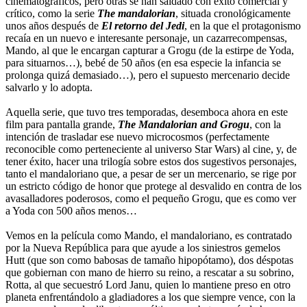
cinematográficos, pero otras se han saldado con éxito comercial y
crítico, como la serie
The mandalorian
, situada cronológicamente
unos años después de
El retorno del Jedi
, en la que el protagonismo
recaía en un nuevo e interesante personaje, un cazarrecompensas,
Mando, al que le encargan capturar a Grogu (de la estirpe de Yoda,
para situarnos…), bebé de 50 años (en esa especie la infancia se
prolonga quizá demasiado…), pero el supuesto mercenario decide
salvarlo y lo adopta.
Aquella serie, que tuvo tres temporadas, desemboca ahora en este
film para pantalla grande,
The Mandalorian and Grogu
, con la
intención de trasladar ese nuevo microcosmos (perfectamente
reconocible como perteneciente al universo Star Wars) al cine, y, de
tener éxito, hacer una trilogía sobre estos dos sugestivos personajes,
tanto el mandaloriano que, a pesar de ser un mercenario, se rige por
un estricto código de honor que protege al desvalido en contra de los
avasalladores poderosos, como el pequeño Grogu, que es como ver
a Yoda con 500 años menos…
Vemos en la película como Mando, el mandaloriano, es contratado
por la Nueva República para que ayude a los siniestros gemelos
Hutt (que son como babosas de tamaño hipopótamo), dos déspotas
que gobiernan con mano de hierro su reino, a rescatar a su sobrino,
Rotta, al que secuestró Lord Janu, quien lo mantiene preso en otro
planeta enfrentándolo a gladiadores a los que siempre vence, con la