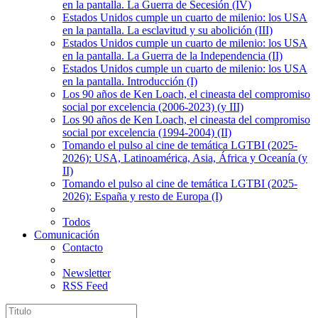
en la pantalla. La Guerra de Secesión (IV)
Estados Unidos cumple un cuarto de milenio: los USA
en la pantalla. La esclavitud y su abolición (III)
Estados Unidos cumple un cuarto de milenio: los USA
en la pantalla. La Guerra de la Independencia (II)
Estados Unidos cumple un cuarto de milenio: los USA
en la pantalla. Introducción (I)
Los 90 años de Ken Loach, el cineasta del compromiso
social por excelencia (2006-2023) (y III)
Los 90 años de Ken Loach, el cineasta del compromiso
social por excelencia (1994-2004) (II)
Tomando el pulso al cine de temática LGTBI (2025-
2026): USA, Latinoamérica, Asia, África y Oceanía (y
II)
Tomando el pulso al cine de temática LGTBI (2025-
2026): España y resto de Europa (I)
Todos
Comunicación
Contacto
Newsletter
RSS Feed