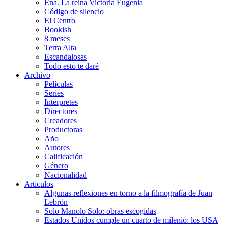
Ena. La reina Victoria Eugenia
Código de silencio
El Centro
Bookish
8 meses
Terra Alta
Escandalosas
Todo esto te daré
Archivo
Películas
Series
Intérpretes
Directores
Creadores
Productoras
Año
Autores
Calificación
Género
Nacionalidad
Articulos
Algunas reflexiones en torno a la filmografía de Juan
Lebrón
Solo Manolo Solo: obras escogidas
Estados Unidos cumple un cuarto de milenio: los USA