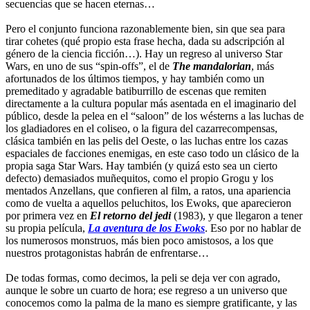
secuencias que se hacen eternas…
Pero el conjunto funciona razonablemente bien, sin que sea para
tirar cohetes (qué propio esta frase hecha, dada su adscripción al
género de la ciencia ficción…). Hay un regreso al universo Star
Wars, en uno de sus “spin-offs”, el de
The mandalorian
, más
afortunados de los últimos tiempos, y hay también como un
premeditado y agradable batiburrillo de escenas que remiten
directamente a la cultura popular más asentada en el imaginario del
público, desde la pelea en el “saloon” de los wésterns a las luchas de
los gladiadores en el coliseo, o la figura del cazarrecompensas,
clásica también en las pelis del Oeste, o las luchas entre los cazas
espaciales de facciones enemigas, en este caso todo un clásico de la
propia saga Star Wars. Hay también (y quizá esto sea un cierto
defecto) demasiados muñequitos, como el propio Grogu y los
mentados Anzellans, que confieren al film, a ratos, una apariencia
como de vuelta a aquellos peluchitos, los Ewoks, que aparecieron
por primera vez en
El retorno del jedi
(1983), y que llegaron a tener
su propia película,
La aventura de los Ewoks
. Eso por no hablar de
los numerosos monstruos, más bien poco amistosos, a los que
nuestros protagonistas habrán de enfrentarse…
De todas formas, como decimos, la peli se deja ver con agrado,
aunque le sobre un cuarto de hora; ese regreso a un universo que
conocemos como la palma de la mano es siempre gratificante, y las