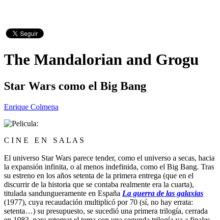
The Mandalorian and Grogu
Star Wars como el Big Bang
Enrique Colmena
C I N E E N S A L A S
El universo Star Wars parece tender, como el universo a secas, hacia
la expansión infinita, o al menos indefinida, como el Big Bang. Tras
su estreno en los años setenta de la primera entrega (que en el
discurrir de la historia que se contaba realmente era la cuarta),
titulada sandungueramente en España
La guerra de las galaxias
(1977), cuya recaudación multiplicó por 70 (sí, no hay errata:
setenta…) su presupuesto, se sucedió una primera trilogía, cerrada
en 1983, para retomar el tema con una segunda trilogía ya a finales