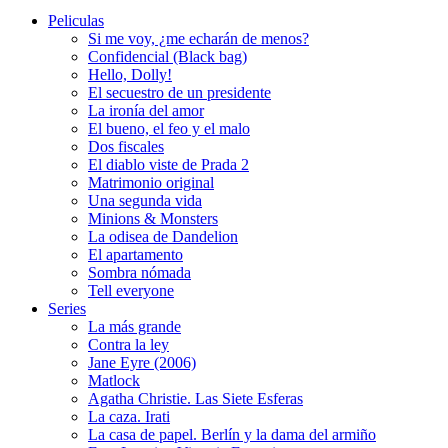
Peliculas
Si me voy, ¿me echarán de menos?
Confidencial (Black bag)
Hello, Dolly!
El secuestro de un presidente
La ironía del amor
El bueno, el feo y el malo
Dos fiscales
El diablo viste de Prada 2
Matrimonio original
Una segunda vida
Minions & Monsters
La odisea de Dandelion
El apartamento
Sombra nómada
Tell everyone
Series
La más grande
Contra la ley
Jane Eyre (2006)
Matlock
Agatha Christie. Las Siete Esferas
La caza. Irati
La casa de papel. Berlín y la dama del armiño