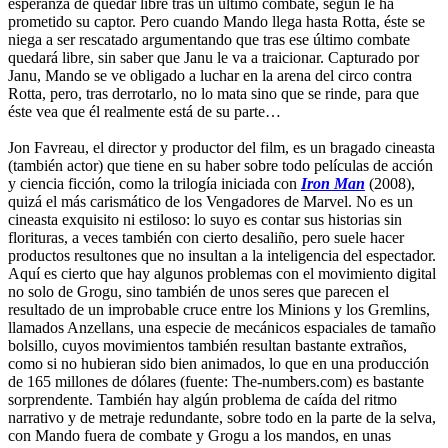
esperanza de quedar libre tras un último combate, según le ha
prometido su captor. Pero cuando Mando llega hasta Rotta, éste se
niega a ser rescatado argumentando que tras ese último combate
quedará libre, sin saber que Janu le va a traicionar. Capturado por
Janu, Mando se ve obligado a luchar en la arena del circo contra
Rotta, pero, tras derrotarlo, no lo mata sino que se rinde, para que
éste vea que él realmente está de su parte…
Jon Favreau, el director y productor del film, es un bragado cineasta
(también actor) que tiene en su haber sobre todo películas de acción
y ciencia ficción, como la trilogía iniciada con
Iron Man
(2008),
quizá el más carismático de los Vengadores de Marvel. No es un
cineasta exquisito ni estiloso: lo suyo es contar sus historias sin
florituras, a veces también con cierto desaliño, pero suele hacer
productos resultones que no insultan a la inteligencia del espectador.
Aquí es cierto que hay algunos problemas con el movimiento digital
no solo de Grogu, sino también de unos seres que parecen el
resultado de un improbable cruce entre los Minions y los Gremlins,
llamados Anzellans, una especie de mecánicos espaciales de tamaño
bolsillo, cuyos movimientos también resultan bastante extraños,
como si no hubieran sido bien animados, lo que en una producción
de 165 millones de dólares (fuente: The-numbers.com) es bastante
sorprendente. También hay algún problema de caída del ritmo
narrativo y de metraje redundante, sobre todo en la parte de la selva,
con Mando fuera de combate y Grogu a los mandos, en unas