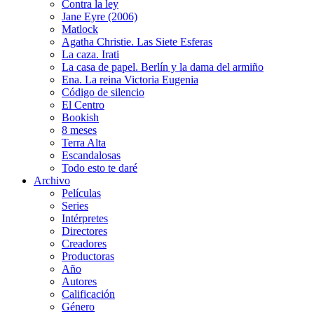
Contra la ley
Jane Eyre (2006)
Matlock
Agatha Christie. Las Siete Esferas
La caza. Irati
La casa de papel. Berlín y la dama del armiño
Ena. La reina Victoria Eugenia
Código de silencio
El Centro
Bookish
8 meses
Terra Alta
Escandalosas
Todo esto te daré
Archivo
Películas
Series
Intérpretes
Directores
Creadores
Productoras
Año
Autores
Calificación
Género