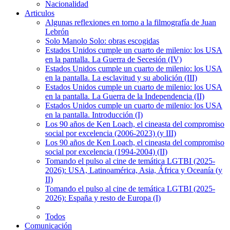
Nacionalidad
Articulos
Algunas reflexiones en torno a la filmografía de Juan
Lebrón
Solo Manolo Solo: obras escogidas
Estados Unidos cumple un cuarto de milenio: los USA
en la pantalla. La Guerra de Secesión (IV)
Estados Unidos cumple un cuarto de milenio: los USA
en la pantalla. La esclavitud y su abolición (III)
Estados Unidos cumple un cuarto de milenio: los USA
en la pantalla. La Guerra de la Independencia (II)
Estados Unidos cumple un cuarto de milenio: los USA
en la pantalla. Introducción (I)
Los 90 años de Ken Loach, el cineasta del compromiso
social por excelencia (2006-2023) (y III)
Los 90 años de Ken Loach, el cineasta del compromiso
social por excelencia (1994-2004) (II)
Tomando el pulso al cine de temática LGTBI (2025-
2026): USA, Latinoamérica, Asia, África y Oceanía (y
II)
Tomando el pulso al cine de temática LGTBI (2025-
2026): España y resto de Europa (I)
Todos
Comunicación