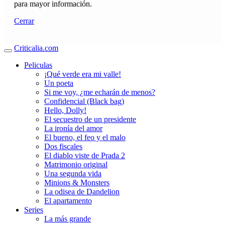
para mayor información.
Cerrar
Criticalia.com
Peliculas
¡Qué verde era mi valle!
Un poeta
Si me voy, ¿me echarán de menos?
Confidencial (Black bag)
Hello, Dolly!
El secuestro de un presidente
La ironía del amor
El bueno, el feo y el malo
Dos fiscales
El diablo viste de Prada 2
Matrimonio original
Una segunda vida
Minions & Monsters
La odisea de Dandelion
El apartamento
Series
La más grande