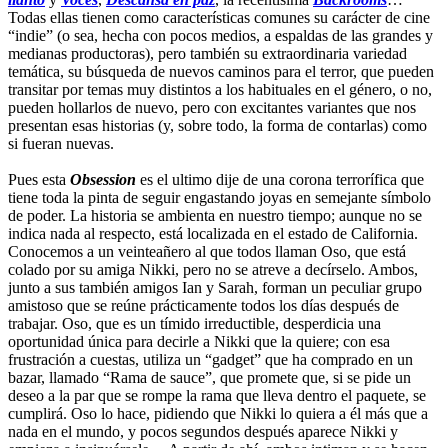
Todas ellas tienen como características comunes su carácter de cine
“indie” (o sea, hecha con pocos medios, a espaldas de las grandes y
medianas productoras), pero también su extraordinaria variedad
temática, su búsqueda de nuevos caminos para el terror, que pueden
transitar por temas muy distintos a los habituales en el género, o no,
pueden hollarlos de nuevo, pero con excitantes variantes que nos
presentan esas historias (y, sobre todo, la forma de contarlas) como
si fueran nuevas.
Pues esta
Obsession
es el ultimo dije de una corona terrorífica que
tiene toda la pinta de seguir engastando joyas en semejante símbolo
de poder. La historia se ambienta en nuestro tiempo; aunque no se
indica nada al respecto, está localizada en el estado de California.
Conocemos a un veinteañero al que todos llaman Oso, que está
colado por su amiga Nikki, pero no se atreve a decírselo. Ambos,
junto a sus también amigos Ian y Sarah, forman un peculiar grupo
amistoso que se reúne prácticamente todos los días después de
trabajar. Oso, que es un tímido irreductible, desperdicia una
oportunidad única para decirle a Nikki que la quiere; con esa
frustración a cuestas, utiliza un “gadget” que ha comprado en un
bazar, llamado “Rama de sauce”, que promete que, si se pide un
deseo a la par que se rompe la rama que lleva dentro el paquete, se
cumplirá. Oso lo hace, pidiendo que Nikki lo quiera a él más que a
nada en el mundo, y pocos segundos después aparece Nikki y