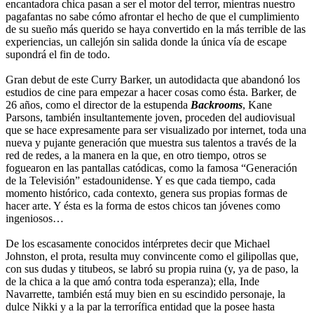
encantadora chica pasan a ser el motor del terror, mientras nuestro
pagafantas no sabe cómo afrontar el hecho de que el cumplimiento
de su sueño más querido se haya convertido en la más terrible de las
experiencias, un callejón sin salida donde la única vía de escape
supondrá el fin de todo.
Gran debut de este Curry Barker, un autodidacta que abandonó los
estudios de cine para empezar a hacer cosas como ésta. Barker, de
26 años, como el director de la estupenda
Backrooms
, Kane
Parsons, también insultantemente joven, proceden del audiovisual
que se hace expresamente para ser visualizado por internet, toda una
nueva y pujante generación que muestra sus talentos a través de la
red de redes, a la manera en la que, en otro tiempo, otros se
foguearon en las pantallas catódicas, como la famosa “Generación
de la Televisión” estadounidense. Y es que cada tiempo, cada
momento histórico, cada contexto, genera sus propias formas de
hacer arte. Y ésta es la forma de estos chicos tan jóvenes como
ingeniosos…
De los escasamente conocidos intérpretes decir que Michael
Johnston, el prota, resulta muy convincente como el gilipollas que,
con sus dudas y titubeos, se labró su propia ruina (y, ya de paso, la
de la chica a la que amó contra toda esperanza); ella, Inde
Navarrette, también está muy bien en su escindido personaje, la
dulce Nikki y a la par la terrorífica entidad que la posee hasta