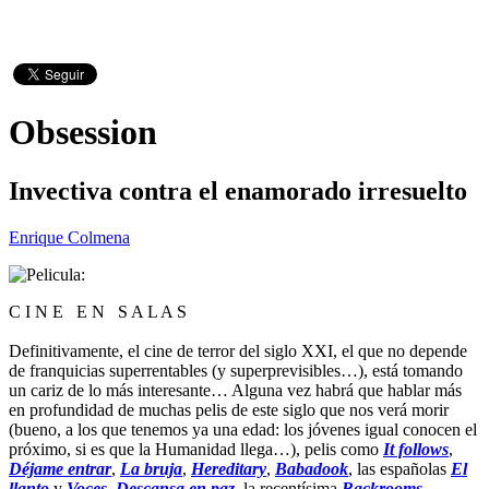
Obsession
Invectiva contra el enamorado irresuelto
Enrique Colmena
C I N E E N S A L A S
Definitivamente, el cine de terror del siglo XXI, el que no depende
de franquicias superrentables (y superprevisibles…), está tomando
un cariz de lo más interesante… Alguna vez habrá que hablar más
en profundidad de muchas pelis de este siglo que nos verá morir
(bueno, a los que tenemos ya una edad: los jóvenes igual conocen el
próximo, si es que la Humanidad llega…), pelis como
It follows
,
Déjame entrar
,
La bruja
,
Hereditary
,
Babadook
, las españolas
El
llanto
y
Voces
,
Descansa en paz
, la recentísima
Backrooms
…