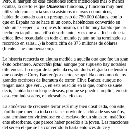
Pero, al margen de esas cuestiones sobre intenciones más o menos
ocultas, lo cierto es que
Obsession
funciona, y funciona muy bien,
utilizando con astucia sus escasísimos recursos económicos,
habiendo contado con un presupuesto de 750.000 dólares, con lo
que en España no se hace ni un corto, habiéndose convertido en
todo un “sleeper”, o lo que es lo mismo, un film muy barato que ha
hecho en taquilla una cifra desorbitante; y es que a la fecha de esta
crítica lleva recaudada en todo el mundo (y aún no ha terminado su
recorrido en salas…) la bonita cifra de 375 millones de dólares
(fuente: The-numbers.com).
La historia recuerda en alguna medida a aquella otra que fue un gran
éxito ochentero,
Atracción fatal
, aunque por supuesto hay notables
diferencias. Lo mejor de la película es, sin duda, el grado de tensión
que consigue Curry Barker (por cierto, se apellida como uno de los
grandes escritores de literatura de terror, Clive Barker, aunque no
tengan nada que ver…), en esta relación en la que, como se suele
decir, “cuidado con lo que deseas, porque se puede cumplir”, en este
caso con indeseados, e indeseables, efectos…
La atmósfera de creciente terror está muy bien dosificada, con este
pánfilo que quería a toda costa ser novio de la chica de sus sueños,
para terminar convirtiéndose en el esclavo de un siniestro, maléfico
ente absorbente, que parece haber poseído a la joven. Las reacciones
del ser en el que se ha convertido la hasta entonces dulce y