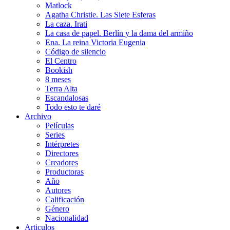
Matlock
Agatha Christie. Las Siete Esferas
La caza. Irati
La casa de papel. Berlín y la dama del armiño
Ena. La reina Victoria Eugenia
Código de silencio
El Centro
Bookish
8 meses
Terra Alta
Escandalosas
Todo esto te daré
Archivo
Películas
Series
Intérpretes
Directores
Creadores
Productoras
Año
Autores
Calificación
Género
Nacionalidad
Articulos