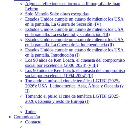
Algunas reflexiones en torno a la filmografía de Juan
Lebrón
Solo Manolo Solo: obras escogidas
Estados Unidos cumple un cuarto de milenio: los USA
en la pantalla. La Guerra de Secesión (IV)
Estados Unidos cumple un cuarto de milenio: los USA
en la pantalla. La esclavitud y su abolición (III)
Estados Unidos cumple un cuarto de milenio: los USA
en la pantalla. La Guerra de la Independencia (II)
Estados Unidos cumple un cuarto de milenio: los USA
en la pantalla. Introducción (I)
Los 90 años de Ken Loach, el cineasta del compromiso
social por excelencia (2006-2023) (y III)
Los 90 años de Ken Loach, el cineasta del compromiso
social por excelencia (1994-2004) (II)
Tomando el pulso al cine de temática LGTBI (2025-
2026): USA, Latinoamérica, Asia, África y Oceanía (y
II)
Tomando el pulso al cine de temática LGTBI (2025-
2026): España y resto de Europa (I)
Todos
Comunicación
Contacto