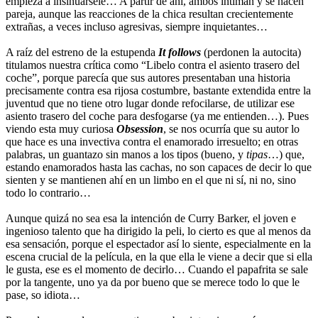
empieza a insinuársele… A partir de ahí, ambos intiman y se hacen
pareja, aunque las reacciones de la chica resultan crecientemente
extrañas, a veces incluso agresivas, siempre inquietantes…
A raíz del estreno de la estupenda
It follows
(perdonen la autocita)
titulamos nuestra crítica como “Libelo contra el asiento trasero del
coche”, porque parecía que sus autores presentaban una historia
precisamente contra esa rijosa costumbre, bastante extendida entre la
juventud que no tiene otro lugar donde refocilarse, de utilizar ese
asiento trasero del coche para desfogarse (ya me entienden…). Pues
viendo esta muy curiosa
Obsession
, se nos ocurría que su autor lo
que hace es una invectiva contra el enamorado irresuelto; en otras
palabras, un guantazo sin manos a los tipos (bueno, y
tipas
…) que,
estando enamorados hasta las cachas, no son capaces de decir lo que
sienten y se mantienen ahí en un limbo en el que ni sí, ni no, sino
todo lo contrario…
Aunque quizá no sea esa la intención de Curry Barker, el joven e
ingenioso talento que ha dirigido la peli, lo cierto es que al menos da
esa sensación, porque el espectador así lo siente, especialmente en la
escena crucial de la película, en la que ella le viene a decir que si ella
le gusta, ese es el momento de decirlo… Cuando el papafrita se sale
por la tangente, uno ya da por bueno que se merece todo lo que le
pase, so idiota…