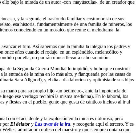
o ello bajo la mirada de un autor -con mayúsculas-, de un creador que
ineasta, y la segunda el trasfondo familiar y costumbrista de sus
l relato, esa historia, fundamentalmente de una familia de mineros, los
os iremos conociendo en un mosaico que reúne el melodrama, la
 avanzar el film. Así sabemos que la familia la integran los padres y
n once años cuando el rodaje, en un espléndido, melancólico y
ndido por ella, no podrán nunca llevar a cabo su unión.
 etapa de la Segunda Guerra Mundial lo impidió, y hubo que construir
 la entrada de la mina en lo más alto, y flanqueada por las casas de
inaria Sara Allgood), y el día a día laborioso y optimista de sus hijos.
 su mano para su propio hijo -un petimetre-, ante la impotencia de
ue luego ese verdugo recibirá la misma medicina). En lo laboral, los
y fiestas en el pueblo, gente que gusta de cánticos incluso al ir al
inal con el accidente y la explosión en la mina es doloroso, pero
ar por
El delator
y
Las uvas de la ira
, y recogería aquí el tercero. Y es
on Welles, admirador confeso del maestro y que siempre contaba que