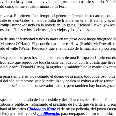
vidas recias y duras, que vivían peligrosamente casi sin saberlo. Y tod
ido como lo fue el californiano John Ford.
ceversa. El primero fue siempre el género referente de su carrera como c
valle está en Gales, en la otra orilla de Irlanda, en Gran Bretaña, y es e
e Philip Dunne -basado en la novela de un galés, Richard Llewellyn- l
s, los débiles y los poderosos, los viejos y los jóvenes...
ra de una enfermedad y nos lo narra en un
flash back
luego integrado al
ella Maureen O’Hara). El pequeño narrador es Huw (Roddy McDowall, co
odo el valle (Walter Pidgeon), que enamorado de la muchacha y correspo
 Gales y en color, pero los acontecimientos de una Europa en la primera
orado que reproduce toda la calle del pueblo, con la cuesta que lleva a
ad del padre (Donald Crisp), la agudeza y sabiduría de la madre (extraord
ada para siempre su vida cuando el dueño de la mina, todopoderoso, pide
d del sádico maestro, que lo ridiculiza y apalea al volver a clase (aunq
nte el escándalo del conservador padre), pero también hay bodas gozosas 
spectador, admirado de tan sensible y detallista mosaico. El dramático f
ríticos y públicos, reforzando el prestigio de Ford, que ya tenía el Osc
bató al histórico
Ciudadano Kane
el de mejor película, del joven Ors
sivo) ¡cuarenta veces!
La diligencia
, para empaparse de su sabiduría.