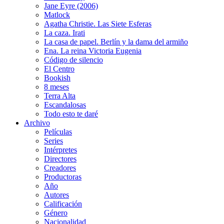
Jane Eyre (2006)
Matlock
Agatha Christie. Las Siete Esferas
La caza. Irati
La casa de papel. Berlín y la dama del armiño
Ena. La reina Victoria Eugenia
Código de silencio
El Centro
Bookish
8 meses
Terra Alta
Escandalosas
Todo esto te daré
Archivo
Películas
Series
Intérpretes
Directores
Creadores
Productoras
Año
Autores
Calificación
Género
Nacionalidad