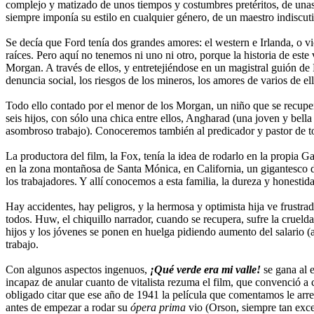
complejo y matizado de unos tiempos y costumbres pretéritos, de unas 
siempre imponía su estilo en cualquier género, de un maestro indiscut
Se decía que Ford tenía dos grandes amores: el western e Irlanda, o vi
raíces. Pero aquí no tenemos ni uno ni otro, porque la historia de este 
Morgan. A través de ellos, y entretejiéndose en un magistral guión d
denuncia social, los riesgos de los mineros, los amores de varios de ello
Todo ello contado por el menor de los Morgan, un niño que se recupe
seis hijos, con sólo una chica entre ellos, Angharad (una joven y b
asombroso trabajo). Conoceremos también al predicador y pastor de t
La productora del film, la Fox, tenía la idea de rodarlo en la propia
en la zona montañosa de Santa Mónica, en California, un gigantesco dec
los trabajadores. Y allí conocemos a esta familia, la dureza y honestid
Hay accidentes, hay peligros, y la hermosa y optimista hija ve frustr
todos. Huw, el chiquillo narrador, cuando se recupera, sufre la cruelda
hijos y los jóvenes se ponen en huelga pidiendo aumento del salario (a
trabajo.
Con algunos aspectos ingenuos,
¡Qué verde era mi valle!
se gana al e
incapaz de anular cuanto de vitalista rezuma el film, que convenció a c
obligado citar que ese año de 1941 la película que comentamos le arre
antes de empezar a rodar su
ópera prima
vio (Orson, siempre tan exce