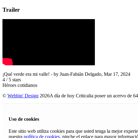
Trailer
¡Qué verde era mi valle!
- by
Juan-Fabián Delgado
,
Mar 17, 2024
4
/
5
stars
Héroes cotidianos
©
Webbin' Design
2026
A día de hoy Criticalia posee un acervo de 64
Uso de cookies
Este sitio web utiliza cookies para que usted tenga la mejor exper
nuestra
política de cookies
, pinche el enlace para mayor informaci