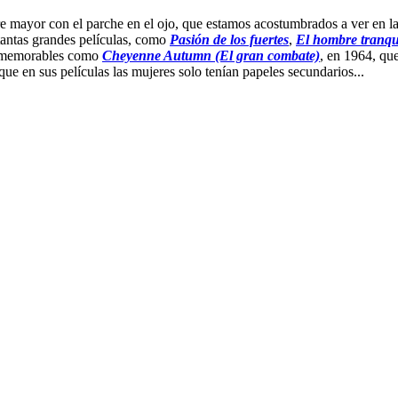
mayor con el parche en el ojo, que estamos acostumbrados a ver en las 
r tantas grandes películas, como
Pasión de los fuertes
,
El hombre tranqu
os memorables como
Cheyenne Autumn (El gran combate)
, en 1964, qu
que en sus películas las mujeres solo tenían papeles secundarios...