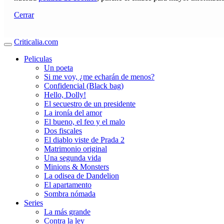
Cerrar
Criticalia.com
Peliculas
Un poeta
Si me voy, ¿me echarán de menos?
Confidencial (Black bag)
Hello, Dolly!
El secuestro de un presidente
La ironía del amor
El bueno, el feo y el malo
Dos fiscales
El diablo viste de Prada 2
Matrimonio original
Una segunda vida
Minions & Monsters
La odisea de Dandelion
El apartamento
Sombra nómada
Series
La más grande
Contra la ley