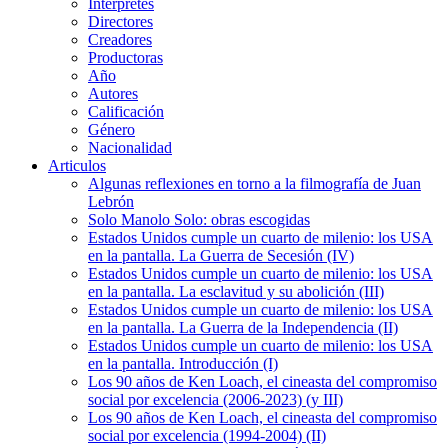
Intérpretes
Directores
Creadores
Productoras
Año
Autores
Calificación
Género
Nacionalidad
Articulos
Algunas reflexiones en torno a la filmografía de Juan
Lebrón
Solo Manolo Solo: obras escogidas
Estados Unidos cumple un cuarto de milenio: los USA
en la pantalla. La Guerra de Secesión (IV)
Estados Unidos cumple un cuarto de milenio: los USA
en la pantalla. La esclavitud y su abolición (III)
Estados Unidos cumple un cuarto de milenio: los USA
en la pantalla. La Guerra de la Independencia (II)
Estados Unidos cumple un cuarto de milenio: los USA
en la pantalla. Introducción (I)
Los 90 años de Ken Loach, el cineasta del compromiso
social por excelencia (2006-2023) (y III)
Los 90 años de Ken Loach, el cineasta del compromiso
social por excelencia (1994-2004) (II)