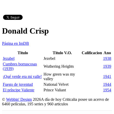
Donald Crisp
Página en ImDB
Titulo
Titulo V.O.
Calificacion
Ano
Jezabel
Jezebel
1938
Cumbres borrascosas
Wuthering Heights
1939
(1939)
How green was my
¡Qué verde era mi valle!
1941
valley
Fuego de juventud
National Velvet
1944
El príncipe Valiente
Prince Valiant
1954
©
Webbin' Design
2026
A día de hoy Criticalia posee un acervo de
6460 películas, 195 series y 960 articulos