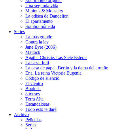
Matrimonio original
Una segunda vida
Minions & Monsters
La odisea de Dandelion
El apartamento
Sombra nómada
Series
La más grande
Contra la ley
Jane Eyre (2006)
Matlock
Agatha Christie. Las Siete Esferas
La caza. Irati
La casa de papel. Berlín y la dama del armiño
Ena. La reina Victoria Eugenia
Código de silencio
El Centro
Bookish
8 meses
Terra Alta
Escandalosas
Todo esto te daré
Archivo
Películas
Series