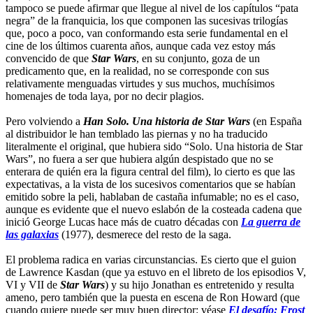
tampoco se puede afirmar que llegue al nivel de los capítulos “pata
negra” de la franquicia, los que componen las sucesivas trilogías
que, poco a poco, van conformando esta serie fundamental en el
cine de los últimos cuarenta años, aunque cada vez estoy más
convencido de que
Star Wars
, en su conjunto, goza de un
predicamento que, en la realidad, no se corresponde con sus
relativamente menguadas virtudes y sus muchos, muchísimos
homenajes de toda laya, por no decir plagios.
Pero volviendo a
Han Solo. Una historia de Star Wars
(en España
al distribuidor le han temblado las piernas y no ha traducido
literalmente el original, que hubiera sido “Solo. Una historia de Star
Wars”, no fuera a ser que hubiera algún despistado que no se
enterara de quién era la figura central del film), lo cierto es que las
expectativas, a la vista de los sucesivos comentarios que se habían
emitido sobre la peli, hablaban de castaña infumable; no es el caso,
aunque es evidente que el nuevo eslabón de la costeada cadena que
inició George Lucas hace más de cuatro décadas con
La guerra de
las galaxias
(1977), desmerece del resto de la saga.
El problema radica en varias circunstancias. Es cierto que el guion
de Lawrence Kasdan (que ya estuvo en el libreto de los episodios V,
VI y VII de
Star Wars
) y su hijo Jonathan es entretenido y resulta
ameno, pero también que la puesta en escena de Ron Howard (que
cuando quiere puede ser muy buen director: véase
El desafío: Frost