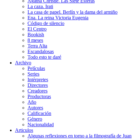
Agatha Christie. Las Siete Esferas
La caza. Irati
La casa de papel. Berlín y la dama del armiño
Ena. La reina Victoria Eugenia
Código de silencio
El Centro
Bookish
8 meses
Terra Alta
Escandalosas
Todo esto te daré
Archivo
Películas
Series
Intérpretes
Directores
Creadores
Productoras
Año
Autores
Calificación
Género
Nacionalidad
Articulos
Algunas reflexiones en torno a la filmografía de Juan