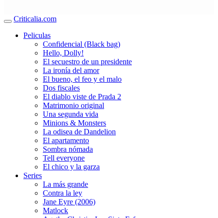
Criticalia.com
Peliculas
Confidencial (Black bag)
Hello, Dolly!
El secuestro de un presidente
La ironía del amor
El bueno, el feo y el malo
Dos fiscales
El diablo viste de Prada 2
Matrimonio original
Una segunda vida
Minions & Monsters
La odisea de Dandelion
El apartamento
Sombra nómada
Tell everyone
El chico y la garza
Series
La más grande
Contra la ley
Jane Eyre (2006)
Matlock