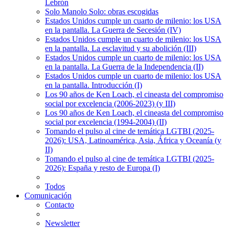
Lebrón
Solo Manolo Solo: obras escogidas
Estados Unidos cumple un cuarto de milenio: los USA
en la pantalla. La Guerra de Secesión (IV)
Estados Unidos cumple un cuarto de milenio: los USA
en la pantalla. La esclavitud y su abolición (III)
Estados Unidos cumple un cuarto de milenio: los USA
en la pantalla. La Guerra de la Independencia (II)
Estados Unidos cumple un cuarto de milenio: los USA
en la pantalla. Introducción (I)
Los 90 años de Ken Loach, el cineasta del compromiso
social por excelencia (2006-2023) (y III)
Los 90 años de Ken Loach, el cineasta del compromiso
social por excelencia (1994-2004) (II)
Tomando el pulso al cine de temática LGTBI (2025-
2026): USA, Latinoamérica, Asia, África y Oceanía (y
II)
Tomando el pulso al cine de temática LGTBI (2025-
2026): España y resto de Europa (I)
Todos
Comunicación
Contacto
Newsletter