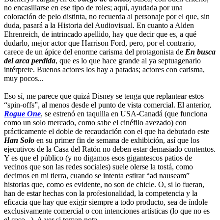
no encasillarse en ese tipo de roles; aquí, ayudada por una
coloración de pelo distinta, no recuerda al personaje por el que, sin
duda, pasará a la Historia del Audiovisual. En cuanto a Alden
Ehrenreich, de intrincado apellido, hay que decir que es, a qué
dudarlo, mejor actor que Harrison Ford, pero, por el contrario,
carece de un ápice del enorme carisma del protagonista de
En busca
del arca perdida
, que es lo que hace grande al ya septuagenario
intérprete. Buenos actores los hay a patadas; actores con carisma,
muy pocos...
Eso sí, me parece que quizá Disney se tenga que replantear estos
“spin-offs”, al menos desde el punto de vista comercial. El anterior,
Rogue One
, se estrenó en taquilla en USA-Canadá (que funciona
como un solo mercado, como sabe el cinéfilo avezado) con
prácticamente el doble de recaudación con el que ha debutado este
Han Solo
en su primer fin de semana de exhibición, así que los
ejecutivos de la Casa del Ratón no deben estar demasiado contentos.
Y es que el público (y no digamos esos gigantescos patios de
vecinos que son las redes sociales) suele olerse la tostá, como
decimos en mi tierra, cuando se intenta estirar “ad nauseam”
historias que, como es evidente, no son de chicle. O, si lo fueran,
han de estar hechas con la profesionalidad, la competencia y la
eficacia que hay que exigir siempre a todo producto, sea de índole
exclusivamente comercial o con intenciones artísticas (lo que no es
el caso...). A ver si toman nota...