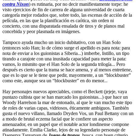
contra Nixon
) es rutinaria, por no decir manifiestamente torpe: he
visto ejercicios de fin de carrera de alguna universidad de cuarta
categoría mejor rodados que, sobre todo, las escenas de acción de la
película, en las que la planificación es caótica, sin orden ni
concierto, con una disparatada ensalada de tiros y de planos mal
concebida y peor plasmada en imágenes.
Tampoco ayuda mucho un inicio dubitativo, con un Han Solo
(entonces solo Han; lo de cómo surge el apellido es para nota: para
nota de enviar a los guionistas a Siberia...) imberbe, listillo, un tipo
tirando a carajote con una inusitada capacidad para meter la pata:
vamos, lo mismito que el Han Solo de la segunda trilogía... Pero
después es cierto que la trama se hace amena, y al menos entretiene,
que es lo que se le tiene que pedir, mayormente, a un “blockbuster”
como este, aunque sea un “blockbuster” en do menor...
Hay personajes nuevos apreciables, como el Beckett (jejeje, vaya
puntazo cultista que se han marcado los guionistas...) que hace un
Woody Harrelson la mar de entonado, al que le van mucho este tipo
de roles de varias capas, vidriosos, éticamente ambiguos. También
gusta el nuevo villano, llamado Dryden Vos, un Paul Bettany con un
a modo de brutal eczema facial que le confiere un aspecto
amenazador, en un papel que el notable actor londinense compone
atinadamente. Emilia Clarke, lejos de su legendario personaje de
Daenerys Targaryen de
Juego de tronos
, busca, con buen criterio,