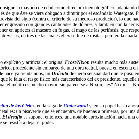
nsigue la mayoría de edad como director cinematográfico, adaptando la ve
 de que éste se viera obligado a dimitir por el escándalo Watergate. Fro
ntrevista del siglo (contra el criterio de su medroso productor), lo que n
ser engrasado con grandes cantidades de dólares, y también con la certe
oner en aprietos al maestro en fugas, al mago de las perífrasis, que r
trevistas, en tres de las cuales el ex se fue de rositas, pero en la cuar
explícito y artificial; el original
Frost/Nixon
resulta mucho más austero
histórico, procedente sin embargo de una obra teatral, puesta en escena 
de hace ya treinta años, un
Drácula
de cierta sensualidad que le puso e
ue le falta el rasgo físico más característico del ex presidente, aquell
 cual el mérito es mucho mayor: sin parecerse a Nixon, “es” Nixon… No
eino de los Cielos
, en la saga de
Underworld
y, en su papel hasta ahor
detalles: un pisaverde que se encuentra, de buenas a primeras, por una 
o.
El desafío…
supone, entonces, una notable aproximación hacia una cat
se resistía a dejar el poder.