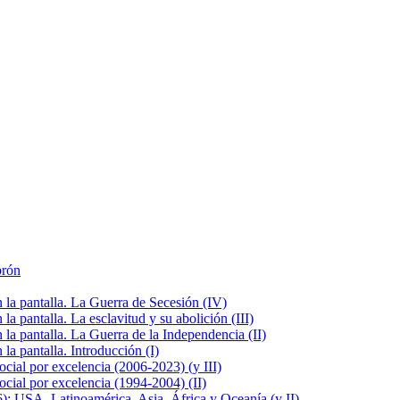
brón
la pantalla. La Guerra de Secesión (IV)
 pantalla. La esclavitud y su abolición (III)
la pantalla. La Guerra de la Independencia (II)
a pantalla. Introducción (I)
cial por excelencia (2006-2023) (y III)
cial por excelencia (1994-2004) (II)
: USA, Latinoamérica, Asia, África y Oceanía (y II)