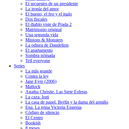
El secuestro de un presidente
La ironía del amor
El bueno, el feo y el malo
Dos fiscales
El diablo viste de Prada 2
Matrimonio original
Una segunda vida
Minions & Monsters
La odisea de Dandelion
El apartamento
Sombra nómada
Tell everyone
Series
La más grande
Contra la ley
Jane Eyre (2006)
Matlock
Agatha Christie. Las Siete Esferas
La caza. Irati
La casa de papel. Berlín y la dama del armiño
Ena. La reina Victoria Eugenia
Código de silencio
El Centro
Bookish
8 meses