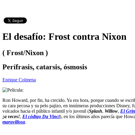
El desafío: Frost contra Nixon
( Frost/Nixon )
Perífrasis, catarsis, ósmosis
Enrique Colmena
Ron Howard, por fin, ha crecido. Ya era hora, porque cuando se escrib
su cara pecosa y su pelo pajizo, en innúmeras producciones Disney, fu
volcados hacia el público infantil y/o juvenil (
Splash
,
Willow
,
El Gri
¡a veces!
,
El código Da Vinci
), en los últimos años parecía que How
maravillosa
.