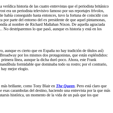
rídica historia de las cuatro entrevistas que el periodista británico
st era un periodista televisivo famoso por sus reportajes frívolos,
adie había conseguido hasta entonces, tuvo la fortuna de coincidir con
za por parte del entorno del ex presidente de que aquel pintamonas,
espondía al nombre de Richard Mallahan Nixon. De aquella agraciada
ta… No destriparemos lo que pasó, aunque es historia y está en los
, aunque es cierto que en España no hay tradición de títulos así)
en Broadway por los mismos dos protagonistas, que están espléndidos:
n primera línea, aunque la dicha duró poco. Ahora, este Frank
a mandíbula formidable que dominaba todo su rostro; por el contrario,
 hay mejor elogio.
a más brillante, como Tony Blair en
The Queen
. Pero está claro que
de esas carambolas del destino, haciendo una entrevista por la que más
arsis histórica, un momento de la vida de un país que los que