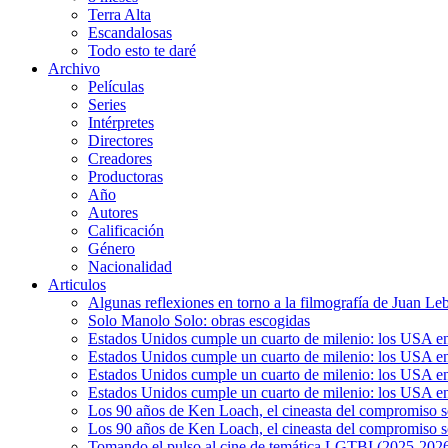
Terra Alta
Escandalosas
Todo esto te daré
Archivo
Películas
Series
Intérpretes
Directores
Creadores
Productoras
Año
Autores
Calificación
Género
Nacionalidad
Articulos
Algunas reflexiones en torno a la filmografía de Juan Le
Solo Manolo Solo: obras escogidas
Estados Unidos cumple un cuarto de milenio: los USA en 
Estados Unidos cumple un cuarto de milenio: los USA en la
Estados Unidos cumple un cuarto de milenio: los USA en 
Estados Unidos cumple un cuarto de milenio: los USA en l
Los 90 años de Ken Loach, el cineasta del compromiso so
Los 90 años de Ken Loach, el cineasta del compromiso so
Tomando el pulso al cine de temática LGTBI (2025-2026)