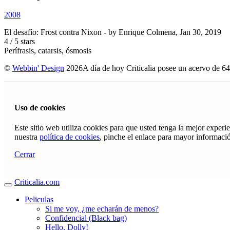
2008
El desafío: Frost contra Nixon
- by
Enrique Colmena
,
Jan 30, 2019
4
/
5
stars
Perífrasis, catarsis, ósmosis
©
Webbin' Design
2026
A día de hoy Criticalia posee un acervo de 64
Uso de cookies
Este sitio web utiliza cookies para que usted tenga la mejor exper
nuestra
política de cookies
, pinche el enlace para mayor informaci
Cerrar
Criticalia.com
Peliculas
Si me voy, ¿me echarán de menos?
Confidencial (Black bag)
Hello, Dolly!