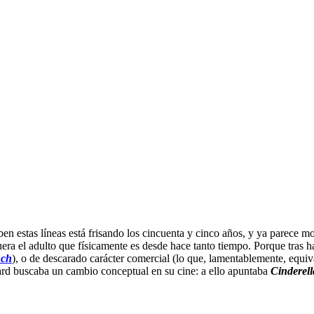
en estas líneas está frisando los cincuenta y cinco años, y ya parece m
era el adulto que físicamente es desde hace tanto tiempo. Porque tras h
nch
), o de descarado carácter comercial (lo que, lamentablemente, equi
ard buscaba un cambio conceptual en su cine: a ello apuntaba
Cinderel