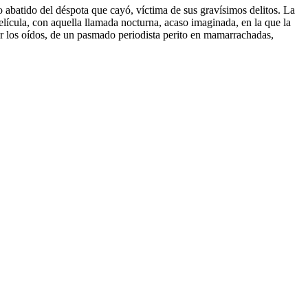
ro abatido del déspota que cayó, víctima de sus gravísimos delitos. La
 película, con aquella llamada nocturna, acaso imaginada, en la que la
or los oídos, de un pasmado periodista perito en mamarrachadas,