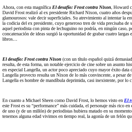
Ahora, con esta magnífica
El desafío: Frost contra Nixon
, Howard co
David Frost realizó al ex presidente Richard Nixon, cuatro años después
glamourosos: vale decir superficiales. Su atrevimiento al intentar la e
la codicia del ex presidente, cuyo generoso tren de vida precisaba de 
aquel periodista con pinta de lechuguino no podría, en ningún caso, p
concatenación de ideas surgió la oportunidad de grabar cuatro largas en
libros…
El desafío: Frost contra Nixon
(con un título español quizá demasiado 
resulta, de esta forma, un notable ejercicio de cine sobre un asunto 
en especial Langella, un actor poco apreciado cuyo mayor éxito data 
Langella provecto resulta un Nixon de lo más convincente, a pesar de q
Langella es hombre de mandíbula deprimida, casi inexistente, por lo
En cuanto a Michael Sheen como David Frost, lo hemos visto en
El r
este Frost es su “performance” más cuidada, el personaje más rico en 
de uno (y de un millón) de periodistas hubiera matado en su moment
tenemos alguna edad vivimos en tiempo real, la agonía de un felón que 