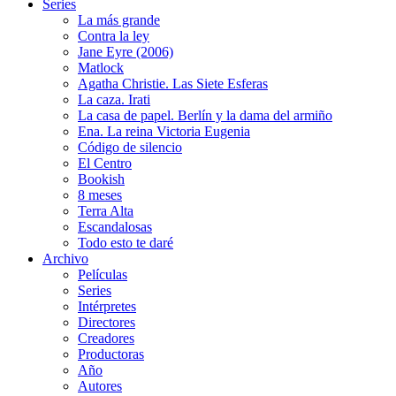
Series
La más grande
Contra la ley
Jane Eyre (2006)
Matlock
Agatha Christie. Las Siete Esferas
La caza. Irati
La casa de papel. Berlín y la dama del armiño
Ena. La reina Victoria Eugenia
Código de silencio
El Centro
Bookish
8 meses
Terra Alta
Escandalosas
Todo esto te daré
Archivo
Películas
Series
Intérpretes
Directores
Creadores
Productoras
Año
Autores