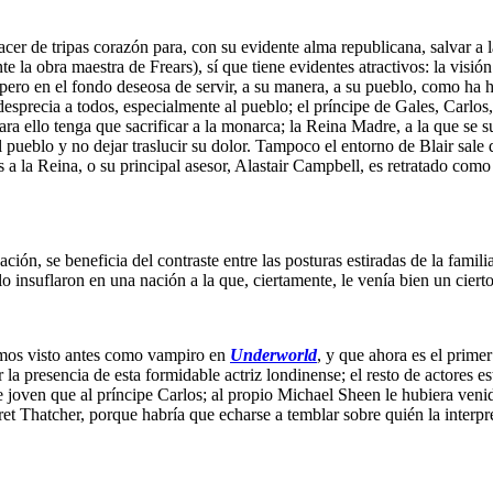
cer de tripas corazón para, con su evidente alma republicana, salvar a 
 la obra maestra de Frears), sí que tiene evidentes atractivos: la visión
ero en el fondo deseosa de servir, a su manera, a su pueblo, como ha he
esprecia a todos, especialmente al pueblo; el príncipe de Gales, Carlo
ra ello tenga que sacrificar a la monarca; la Reina Madre, a la que se 
el pueblo y no dejar traslucir su dolor. Tampoco el entorno de Blair sal
s a la Reina, o su principal asesor, Alastair Campbell, es retratado co
ción, se beneficia del contraste entre las posturas estiradas de la famil
lo insuflaron en una nación a la que, ciertamente, le venía bien un ciert
amos visto antes como vampiro en
Underworld
, y que ahora es el prim
la presencia de esta formidable actriz londinense; el resto de actores e
joven que al príncipe Carlos; al propio Michael Sheen le hubiera venido
 Thatcher, porque habría que echarse a temblar sobre quién la interpret