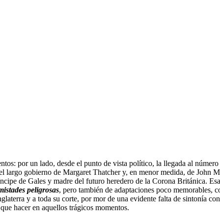
os: por un lado, desde el punto de vista político, la llegada al número
as el largo gobierno de Margaret Thatcher y, en menor medida, de John M
príncipe de Gales y madre del futuro heredero de la Corona Británica. E
istades peligrosas
, pero también de adaptaciones poco memorables, co
nglaterra y a toda su corte, por mor de una evidente falta de sintonía c
a que hacer en aquellos trágicos momentos.