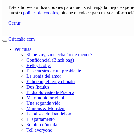
Este sitio web utiliza cookies para que usted tenga la mejor exper
nuestra
política de cookies
, pinche el enlace para mayor informaci
Cerrar
Criticalia.com
Peliculas
Si me voy, ¿me echarán de menos?
Confidencial (Black bag)
Hello, Dolly!
El secuestro de un presidente
La ironía del amor
El bueno, el feo y el malo
Dos fiscales
El diablo viste de Prada 2
Matrimonio original
Una segunda vida
Minions & Monsters
La odisea de Dandelion
El apartamento
Sombra nómada
Tell everyone