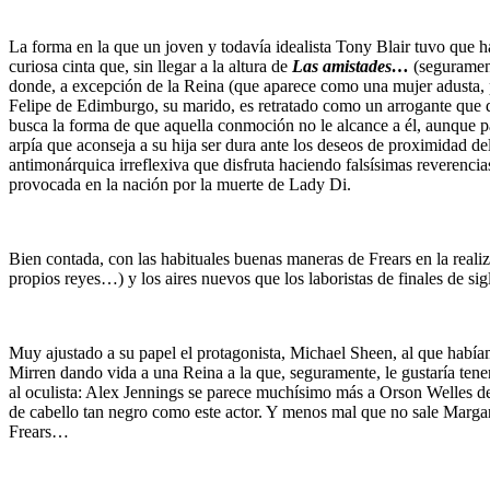
La forma en la que un joven y todavía idealista Tony Blair tuvo que ha
curiosa cinta que, sin llegar a la altura de
Las amistades…
(seguramente
donde, a excepción de la Reina (que aparece como una mujer adusta, p
Felipe de Edimburgo, su marido, es retratado como un arrogante que d
busca la forma de que aquella conmoción no le alcance a él, aunque pa
arpía que aconseja a su hija ser dura ante los deseos de proximidad d
antimonárquica irreflexiva que disfruta haciendo falsísimas reverencia
provocada en la nación por la muerte de Lady Di.
Bien contada, con las habituales buenas maneras de Frears en la realiza
propios reyes…) y los aires nuevos que los laboristas de finales de sig
Muy ajustado a su papel el protagonista, Michael Sheen, al que habí
Mirren dando vida a una Reina a la que, seguramente, le gustaría tener 
al oculista: Alex Jennings se parece muchísimo más a Orson Welles de 
de cabello tan negro como este actor. Y menos mal que no sale Margaret
Frears…