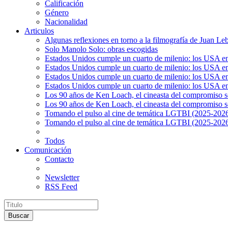
Calificación
Género
Nacionalidad
Articulos
Algunas reflexiones en torno a la filmografía de Juan Le
Solo Manolo Solo: obras escogidas
Estados Unidos cumple un cuarto de milenio: los USA en 
Estados Unidos cumple un cuarto de milenio: los USA en la
Estados Unidos cumple un cuarto de milenio: los USA en 
Estados Unidos cumple un cuarto de milenio: los USA en l
Los 90 años de Ken Loach, el cineasta del compromiso so
Los 90 años de Ken Loach, el cineasta del compromiso so
Tomando el pulso al cine de temática LGTBI (2025-2026)
Tomando el pulso al cine de temática LGTBI (2025-2026)
Todos
Comunicación
Contacto
Newsletter
RSS Feed
Buscar