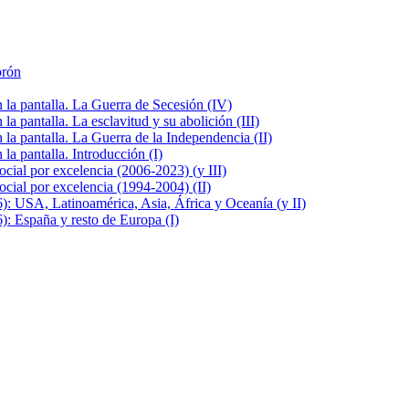
brón
la pantalla. La Guerra de Secesión (IV)
 pantalla. La esclavitud y su abolición (III)
la pantalla. La Guerra de la Independencia (II)
a pantalla. Introducción (I)
cial por excelencia (2006-2023) (y III)
cial por excelencia (1994-2004) (II)
: USA, Latinoamérica, Asia, África y Oceanía (y II)
: España y resto de Europa (I)