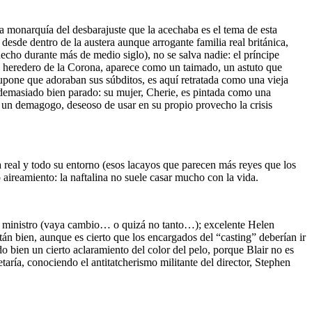
la monarquía del desbarajuste que la acechaba es el tema de esta
 desde dentro de la austera aunque arrogante familia real británica,
cho durante más de medio siglo), no se salva nadie: el príncipe
s, heredero de la Corona, aparece como un taimado, un astuto que
supone que adoraban sus súbditos, es aquí retratada como una vieja
e demasiado bien parado: su mujer, Cherie, es pintada como una
mo un demagogo, deseoso de usar en su propio provecho la crisis
ia real y todo su entorno (esos lacayos que parecen más reyes que los
o aireamiento: la naftalina no suele casar mucho con la vida.
er ministro (vaya cambio… o quizá no tanto…); excelente Helen
stán bien, aunque es cierto que los encargados del “casting” deberían ir
 bien un cierto aclaramiento del color del pelo, porque Blair no es
aría, conociendo el antitatcherismo militante del director, Stephen