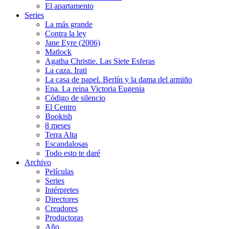
El apartamento
Series
La más grande
Contra la ley
Jane Eyre (2006)
Matlock
Agatha Christie. Las Siete Esferas
La caza. Irati
La casa de papel. Berlín y la dama del armiño
Ena. La reina Victoria Eugenia
Código de silencio
El Centro
Bookish
8 meses
Terra Alta
Escandalosas
Todo esto te daré
Archivo
Películas
Series
Intérpretes
Directores
Creadores
Productoras
Año