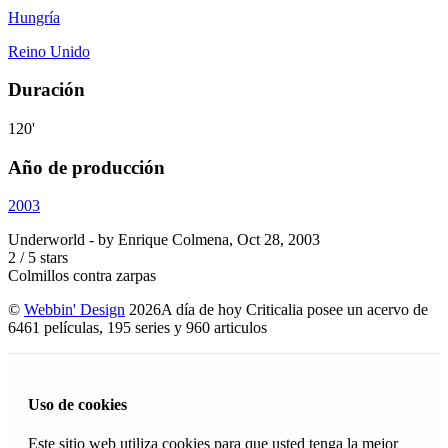
Hungría
Reino Unido
Duración
120'
Año de producción
2003
Underworld
- by
Enrique Colmena
,
Oct 28, 2003
2
/
5
stars
Colmillos contra zarpas
©
Webbin' Design
2026
A día de hoy Criticalia posee un acervo de
6461 películas, 195 series y 960 articulos
Uso de cookies
Este sitio web utiliza cookies para que usted tenga la mejor