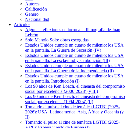
Autores
Calificación
Género
Nacionalidad
Articulos
Algunas reflexiones en torno a la filmografía de Juan
Lebrón
Solo Manolo Solo: obras escogidas
Estados Unidos cumple un cuarto de milenio: los USA
en la pantalla. La Guerra de Secesión (IV)
Estados Unidos cumple un cuarto de milenio: los USA
en la pantalla. La esclavitud y su abolición (III)
Estados Unidos cumple un cuarto de milenio: los USA
en la pantalla. La Guerra de la Independencia (II)
Estados Unidos cumple un cuarto de milenio: los USA
en la pantalla. Introducción (I)
Los 90 años de Ken Loach, el cineasta del compromiso
social por excelencia (2006-2023) (y III)
Los 90 años de Ken Loach, el cineasta del compromiso
social por excelencia (1994-2004) (II)
Tomando el pulso al cine de temática LGTBI (2025-
2026): USA, Latinoamérica, Asia, África y Oceanía (y
II)
Tomando el pulso al cine de temática LGTBI (2025-
2026): España y resto de Europa (I)