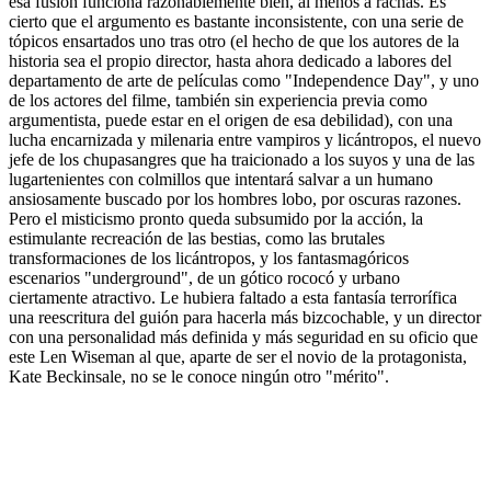
esa fusión funciona razonablemente bien, al menos a rachas. Es
cierto que el argumento es bastante inconsistente, con una serie de
tópicos ensartados uno tras otro (el hecho de que los autores de la
historia sea el propio director, hasta ahora dedicado a labores del
departamento de arte de películas como "Independence Day", y uno
de los actores del filme, también sin experiencia previa como
argumentista, puede estar en el origen de esa debilidad), con una
lucha encarnizada y milenaria entre vampiros y licántropos, el nuevo
jefe de los chupasangres que ha traicionado a los suyos y una de las
lugartenientes con colmillos que intentará salvar a un humano
ansiosamente buscado por los hombres lobo, por oscuras razones.
Pero el misticismo pronto queda subsumido por la acción, la
estimulante recreación de las bestias, como las brutales
transformaciones de los licántropos, y los fantasmagóricos
escenarios "underground", de un gótico rococó y urbano
ciertamente atractivo. Le hubiera faltado a esta fantasía terrorífica
una reescritura del guión para hacerla más bizcochable, y un director
con una personalidad más definida y más seguridad en su oficio que
este Len Wiseman al que, aparte de ser el novio de la protagonista,
Kate Beckinsale, no se le conoce ningún otro "mérito".