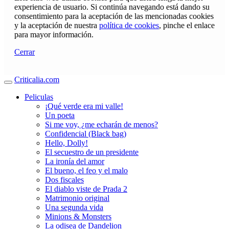
experiencia de usuario. Si continúa navegando está dando su
consentimiento para la aceptación de las mencionadas cookies
y la aceptación de nuestra
política de cookies
, pinche el enlace
para mayor información.
Cerrar
Criticalia.com
Peliculas
¡Qué verde era mi valle!
Un poeta
Si me voy, ¿me echarán de menos?
Confidencial (Black bag)
Hello, Dolly!
El secuestro de un presidente
La ironía del amor
El bueno, el feo y el malo
Dos fiscales
El diablo viste de Prada 2
Matrimonio original
Una segunda vida
Minions & Monsters
La odisea de Dandelion