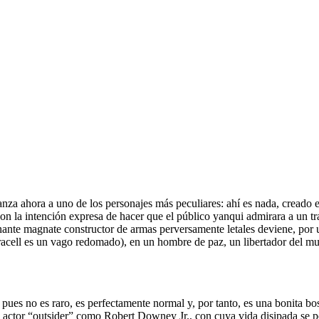
za ahora a uno de los personajes más peculiares: ahí es nada, creado en
on la intención expresa de hacer que el público yanqui admirara a un tr
nte magnate constructor de armas perversamente letales deviene, por un
 Duracell es un vago redomado), en un hombre de paz, un libertador del
: pues no es raro, es perfectamente normal y, por tanto, es una bonita b
 actor “outsider” como Robert Downey Jr., con cuya vida disipada se pod