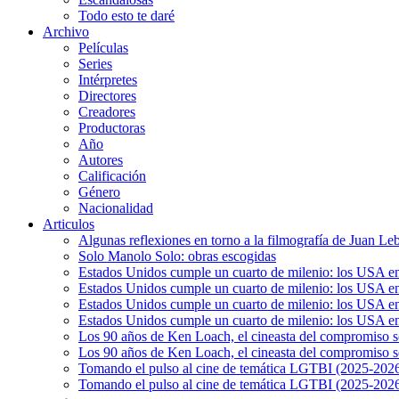
Todo esto te daré
Archivo
Películas
Series
Intérpretes
Directores
Creadores
Productoras
Año
Autores
Calificación
Género
Nacionalidad
Articulos
Algunas reflexiones en torno a la filmografía de Juan Le
Solo Manolo Solo: obras escogidas
Estados Unidos cumple un cuarto de milenio: los USA en 
Estados Unidos cumple un cuarto de milenio: los USA en la
Estados Unidos cumple un cuarto de milenio: los USA en 
Estados Unidos cumple un cuarto de milenio: los USA en l
Los 90 años de Ken Loach, el cineasta del compromiso so
Los 90 años de Ken Loach, el cineasta del compromiso so
Tomando el pulso al cine de temática LGTBI (2025-2026)
Tomando el pulso al cine de temática LGTBI (2025-2026)