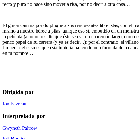
recto y puro no hace sino mover a risa, por no decir a otra cosa…
El guión camina por do plugue a sus renqueantes libretistas, con el m
mismo a nuestro héroe a pilas, aunque eso sí, embutido en un monstru
la película (aunque resulte que éste sea ya un cuarentón largo, como
penco papel de su carrera (y ya es decir…); por el contrario, el villan
Lo peor del caso es que esta tontería ha tenido una formidable recau
en tu nombre…!
Dirigida por
Jon Favreau
Interpretada por
Gwyneth Paltrow
Jeff Bridges