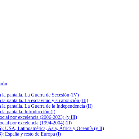
brón
la pantalla. La Guerra de Secesión (IV)
 pantalla. La esclavitud y su abolición (III)
la pantalla. La Guerra de la Independencia (II)
a pantalla. Introducción (I)
cial por excelencia (2006-2023) (y III)
cial por excelencia (1994-2004) (II)
: USA, Latinoamérica, Asia, África y Oceanía (y II)
: España y resto de Europa (I)