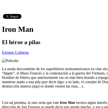
Iron Man
El héroe a pilas
Enrique Colmena
La senda descendente de los superhéroes norteamericanos en cine alcan
“hippie”, el Mayo Francés y la contestación a la guerra del Vietnam, c
Hombre de Hierro que anteriormente era un más bien tirando a repugna
mantiene atado a una pila (por decir algo: a su lado, el conejito de
destrucción masiva (aquí es donde vienen las risas…).
Con tal premisa, lo raro sería que este
Iron Man
tuviera algún interés
dirección de Jon Favreau se puede decir que aporte mucho, y ver a un