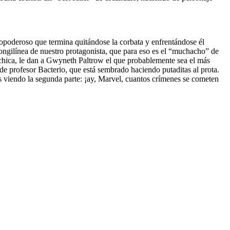
dopoderoso que termina quitándose la corbata y enfrentándose él
ongilínea de nuestro protagonista, que para eso es el “muchacho” de
 chica, le dan a Gwyneth Paltrow el que probablemente sea el más
a de profesor Bacterio, que está sembrado haciendo putaditas al prota.
s viendo la segunda parte: ¡ay, Marvel, cuantos crímenes se cometen