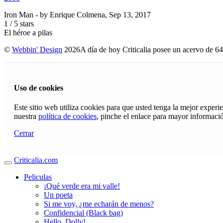
Iron Man
- by
Enrique Colmena
,
Sep 13, 2017
1
/
5
stars
El héroe a pilas
©
Webbin' Design
2026
A día de hoy Criticalia posee un acervo de 64
Uso de cookies
Este sitio web utiliza cookies para que usted tenga la mejor exper
nuestra
política de cookies
, pinche el enlace para mayor informaci
Cerrar
Criticalia.com
Peliculas
¡Qué verde era mi valle!
Un poeta
Si me voy, ¿me echarán de menos?
Confidencial (Black bag)
Hello, Dolly!