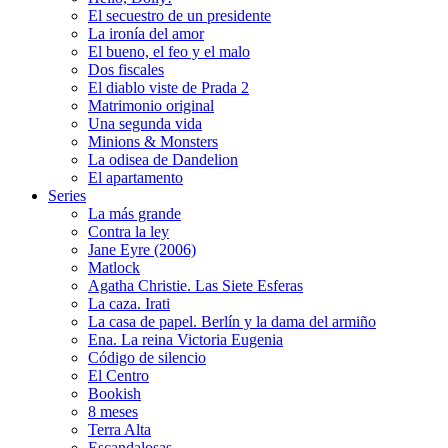
El secuestro de un presidente
La ironía del amor
El bueno, el feo y el malo
Dos fiscales
El diablo viste de Prada 2
Matrimonio original
Una segunda vida
Minions & Monsters
La odisea de Dandelion
El apartamento
Series
La más grande
Contra la ley
Jane Eyre (2006)
Matlock
Agatha Christie. Las Siete Esferas
La caza. Irati
La casa de papel. Berlín y la dama del armiño
Ena. La reina Victoria Eugenia
Código de silencio
El Centro
Bookish
8 meses
Terra Alta
Escandalosas