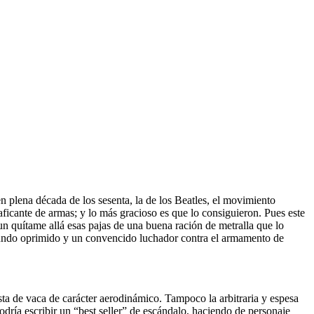
 plena década de los sesenta, la de los Beatles, el movimiento
aficante de armas; y lo más gracioso es que lo consiguieron. Pues este
 quítame allá esas pajas de una buena ración de metralla que lo
 mundo oprimido y un convencido luchador contra el armamento de
osta de vaca de carácter aerodinámico. Tampoco la arbitraria y espesa
ría escribir un “best seller” de escándalo, haciendo de personaje