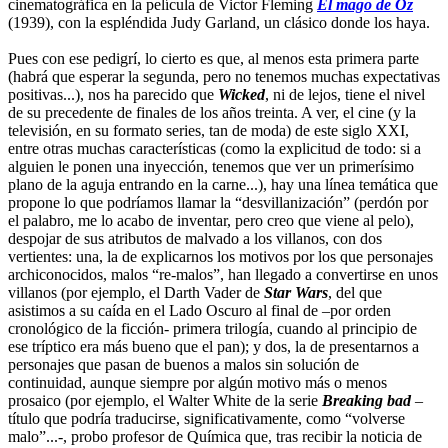
cinematográfica en la película de Victor Fleming
El mago de Oz
(1939), con la espléndida Judy Garland, un clásico donde los haya.
Pues con ese pedigrí, lo cierto es que, al menos esta primera parte
(habrá que esperar la segunda, pero no tenemos muchas expectativas
positivas...), nos ha parecido que
Wicked
, ni de lejos, tiene el nivel
de su precedente de finales de los años treinta. A ver, el cine (y la
televisión, en su formato series, tan de moda) de este siglo XXI,
entre otras muchas características (como la explicitud de todo: si a
alguien le ponen una inyección, tenemos que ver un primerísimo
plano de la aguja entrando en la carne...), hay una línea temática que
propone lo que podríamos llamar la “desvillanización” (perdón por
el palabro, me lo acabo de inventar, pero creo que viene al pelo),
despojar de sus atributos de malvado a los villanos, con dos
vertientes: una, la de explicarnos los motivos por los que personajes
archiconocidos, malos “re-malos”, han llegado a convertirse en unos
villanos (por ejemplo, el Darth Vader de
Star Wars
, del que
asistimos a su caída en el Lado Oscuro al final de –por orden
cronológico de la ficción- primera trilogía, cuando al principio de
ese tríptico era más bueno que el pan); y dos, la de presentarnos a
personajes que pasan de buenos a malos sin solución de
continuidad, aunque siempre por algún motivo más o menos
prosaico (por ejemplo, el Walter White de la serie
Breaking bad
–
título que podría traducirse, significativamente, como “volverse
malo”...-, probo profesor de Química que, tras recibir la noticia de