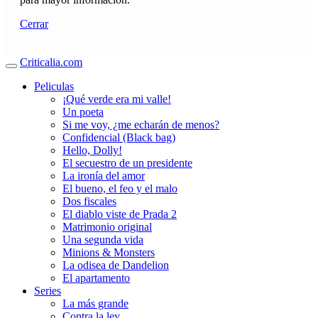
Cerrar
Criticalia.com
Peliculas
¡Qué verde era mi valle!
Un poeta
Si me voy, ¿me echarán de menos?
Confidencial (Black bag)
Hello, Dolly!
El secuestro de un presidente
La ironía del amor
El bueno, el feo y el malo
Dos fiscales
El diablo viste de Prada 2
Matrimonio original
Una segunda vida
Minions & Monsters
La odisea de Dandelion
El apartamento
Series
La más grande
Contra la ley