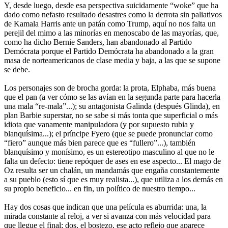
Y, desde luego, desde esa perspectiva suicidamente “woke” que ha
dado como nefasto resultado desastres como la derrota sin paliativos
de Kamala Harris ante un patán como Trump, aquí no nos falta un
perejil del mimo a las minorías en menoscabo de las mayorías, que,
como ha dicho Bernie Sanders, han abandonado al Partido
Demócrata porque el Partido Demócrata ha abandonado a la gran
masa de norteamericanos de clase media y baja, a las que se supone
se debe.
Los personajes son de brocha gorda: la prota, Elphaba, más buena
que el pan (a ver cómo se las avían en la segunda parte para hacerla
una mala “re-mala”...); su antagonista Galinda (después Glinda), en
plan Barbie superstar, no se sabe si más tonta que superficial o más
idiota que vanamente manipuladora (y por supuesto rubia y
blanquísima...); el príncipe Fyero (que se puede pronunciar como
“fiero” aunque más bien parece que es “fullero”...), también
blanquísimo y monísimo, es un estereotipo masculino al que no le
falta un defecto: tiene repóquer de ases en ese aspecto... El mago de
Oz resulta ser un chalán, un mandamás que engaña constantemente
a su pueblo (esto sí que es muy realista...), que utiliza a los demás en
su propio beneficio... en fin, un político de nuestro tiempo...
Hay dos cosas que indican que una película es aburrida: una, la
mirada constante al reloj, a ver si avanza con más velocidad para
que llegue el final; dos, el bostezo, ese acto reflejo que aparece