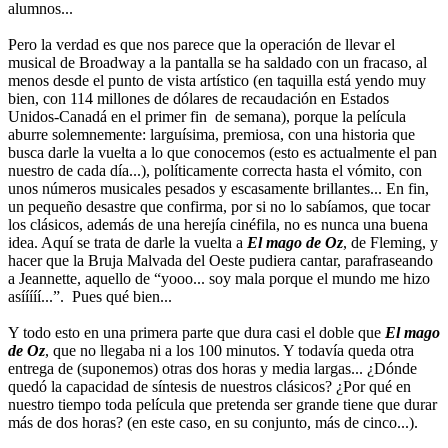
alumnos...
Pero la verdad es que nos parece que la operación de llevar el
musical de Broadway a la pantalla se ha saldado con un fracaso, al
menos desde el punto de vista artístico (en taquilla está yendo muy
bien, con 114 millones de dólares de recaudación en Estados
Unidos-Canadá en el primer fin de semana), porque la película
aburre solemnemente: larguísima, premiosa, con una historia que
busca darle la vuelta a lo que conocemos (esto es actualmente el pan
nuestro de cada día...), políticamente correcta hasta el vómito, con
unos números musicales pesados y escasamente brillantes... En fin,
un pequeño desastre que confirma, por si no lo sabíamos, que tocar
los clásicos, además de una herejía cinéfila, no es nunca una buena
idea. Aquí se trata de darle la vuelta a
El mago de Oz
, de Fleming, y
hacer que la Bruja Malvada del Oeste pudiera cantar, parafraseando
a Jeannette, aquello de “yooo... soy mala porque el mundo me hizo
asííííí...”. Pues qué bien...
Y todo esto en una primera parte que dura casi el doble que
El mago
de Oz
, que no llegaba ni a los 100 minutos. Y todavía queda otra
entrega de (suponemos) otras dos horas y media largas... ¿Dónde
quedó la capacidad de síntesis de nuestros clásicos? ¿Por qué en
nuestro tiempo toda película que pretenda ser grande tiene que durar
más de dos horas? (en este caso, en su conjunto, más de cinco...).