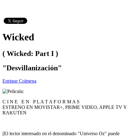
Wicked
( Wicked: Part I )
"Desvillanización"
Enrique Colmena
C I N E E N P L A T A F O R M A S
ESTRENO EN MOVISTAR+, PRIME VIDEO, APPLE TV Y
RAKUTEN
[El lector interesado en el denominado "Universo Oz" puede