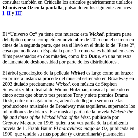
consultar también en Criticalia los artículos genéricamente titulados
El universo Oz en la pantalla
, pulsando en los siguientes enlaces:
I
,
II
y
III
]
El “Universo Oz” ya tiene otra muesca: esta
Wicked
, primera parte
del díptico que se completó en noviembre de 2025 con el estreno en
cines de la segunda parte, que esa sí llevó en el título lo de “Parte 2”,
cosa que no lleva en España la parte 1, como ya es habitual en estos
films presentados en dos mitades, como
It
o
Dune,
en una muestra
de lamentable deshonestidad por parte de los distribuidores .
El árbol genealógico de la película
Wicked
es largo como un brazo:
en primera instancia procede del musical estrenado en Broadway en
2003 titulado precisamente
Wicked
, con música de Stephen
Schwartz y libro teatral de Winnie Holzman, musical planteado en
cinco actos que obtuvo tres premios Tony y siete premios Drama
Desk, entre otros galardones, además de llegar a ser una de las
producciones musicales de Broadway más taquilleras, superando los
mil millones de dólares. Ese musical partía de la novela
Wicked: the
life and times of the Wicked Witch of the West
, publicada por
Gregory Maguire en 1995, quien a su vez partía de la primigenia
novela de L. Frank Baum
El maravilloso mago de Oz
, publicada en
1900, que tendría su más popular (y extraordinaria) plasmación