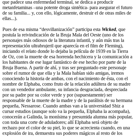
que padece una enfermedad terminal, se dedica a producir
metanfetaminas –una potente droga sintética- para asegurar el futuro
de su familia... y, con ello, lógicamente, destruir el de otras miles de
ellas...).
Pues de esa misma “desvillanización” participa esta
Wicked
, que
postula la reivindicación de la Bruja Mala del Oeste (uno de los
personajes más odiosos de la literatura infantil, y aún más tras la
representación ultrabrujeril que aparecía en el film de Fleming),
iniciando el relato donde lo dejaba la película de 1939 en la Tierra
de Oz, con la muerte de esa horrenda hechicera y la comunicación a
los habitantes de ese lugar fantástico de ese hecho por parte de la
Bruja Buena. A partir de ahí, y tras ser preguntado este personaje
sobre el rumor de que ella y la Mala habían sido amigas, iremos
conociendo la historia de ambas, con el nacimiento de ésta, con el
nombre de Elphaba, como fruto de la relación adúltera de su madre
con un vendedor ambulante, su infancia desgraciada, despreciada
por su padre por su color verde y por (supuestamente) ser
responsable de la muerte de la madre y de la parálisis de su hermana
pequeña, Nessarose. Cuando ambas van a la universidad Shiz a
cursar estudios (aunque solo va la pequeña, Elphaba la acompaña),
conocerán a Galinda, la monísima y presumida alumna más popular,
con toda una corte de aduladores; allí Elphaba será objeto de
rechazo por el color de su piel, lo que se acrecienta cuando, en una
explosión de ira, demuestra sus poderes mágicos al resto de los