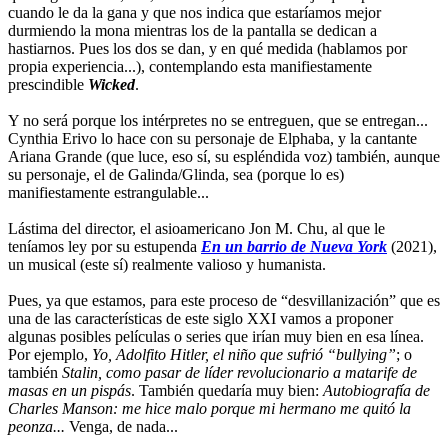
cuando le da la gana y que nos indica que estaríamos mejor
durmiendo la mona mientras los de la pantalla se dedican a
hastiarnos. Pues los dos se dan, y en qué medida (hablamos por
propia experiencia...), contemplando esta manifiestamente
prescindible
Wicked
.
Y no será porque los intérpretes no se entreguen, que se entregan...
Cynthia Erivo lo hace con su personaje de Elphaba, y la cantante
Ariana Grande (que luce, eso sí, su espléndida voz) también, aunque
su personaje, el de Galinda/Glinda, sea (porque lo es)
manifiestamente estrangulable...
Lástima del director, el asioamericano Jon M. Chu, al que le
teníamos ley por su estupenda
En un barrio de Nueva York
(2021),
un musical (este sí) realmente valioso y humanista.
Pues, ya que estamos, para este proceso de “desvillanización” que es
una de las características de este siglo XXI vamos a proponer
algunas posibles películas o series que irían muy bien en esa línea.
Por ejemplo,
Yo, Adolfito Hitler, el niño que sufrió “bullying”
; o
también
Stalin, como pasar de líder revolucionario a matarife de
masas en un pispás
. También quedaría muy bien:
Autobiografía de
Charles Manson: me hice malo porque mi hermano me quitó la
peonza...
Venga, de nada...