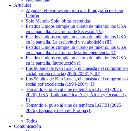
Articulos
Algunas reflexiones en torno a la filmografía de Juan
Lebrón
Solo Manolo Solo: obras escogidas
Estados Unidos cumple un cuarto de milenio: los USA
en la pantalla. La Guerra de Secesión (IV)
Estados Unidos cumple un cuarto de milenio: los USA
en la pantalla. La esclavitud y su abolición (III)
Estados Unidos cumple un cuarto de milenio: los USA
en la pantalla. La Guerra de la Independencia (II)
Estados Unidos cumple un cuarto de milenio: los USA
en la pantalla. Introducción (I)
Los 90 años de Ken Loach, el cineasta del compromiso
social por excelencia (2006-2023) (y III)
Los 90 años de Ken Loach, el cineasta del compromiso
social por excelencia (1994-2004) (II)
Tomando el pulso al cine de temática LGTBI (2025-
2026): USA, Latinoamérica, Asia, África y Oceanía (y
II)
Tomando el pulso al cine de temática LGTBI (2025-
2026): España y resto de Europa (I)
Todos
Comunicación