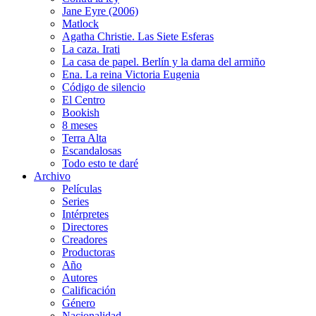
Jane Eyre (2006)
Matlock
Agatha Christie. Las Siete Esferas
La caza. Irati
La casa de papel. Berlín y la dama del armiño
Ena. La reina Victoria Eugenia
Código de silencio
El Centro
Bookish
8 meses
Terra Alta
Escandalosas
Todo esto te daré
Archivo
Películas
Series
Intérpretes
Directores
Creadores
Productoras
Año
Autores
Calificación
Género
Nacionalidad