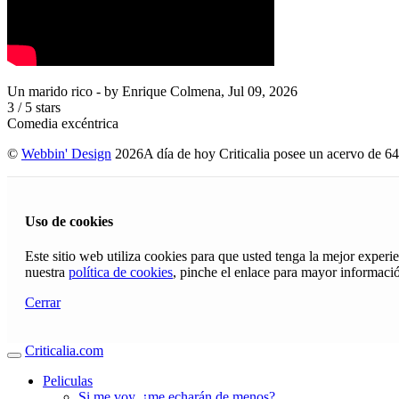
Un marido rico
- by
Enrique Colmena
,
Jul 09, 2026
3
/
5
stars
Comedia excéntrica
©
Webbin' Design
2026
A día de hoy Criticalia posee un acervo de 64
Uso de cookies
Este sitio web utiliza cookies para que usted tenga la mejor exper
nuestra
política de cookies
, pinche el enlace para mayor informaci
Cerrar
Criticalia.com
Peliculas
Si me voy, ¿me echarán de menos?