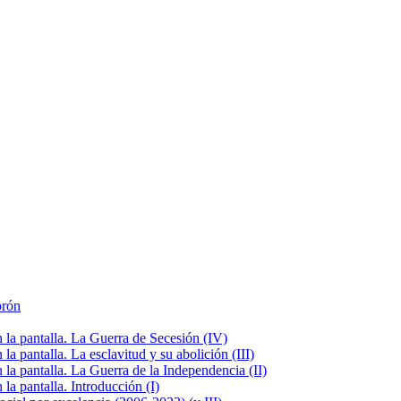
brón
la pantalla. La Guerra de Secesión (IV)
 pantalla. La esclavitud y su abolición (III)
la pantalla. La Guerra de la Independencia (II)
a pantalla. Introducción (I)