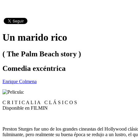
Un marido rico
( The Palm Beach story )
Comedia excéntrica
Enrique Colmena
C R I T I C A L I A C L Á S I C O S
Disponible en FILMIN
Preston Sturges fue uno de los grandes cineastas del Hollywood clásic
fulminante, pero realmente su buena época se redujo a un lustro, el 