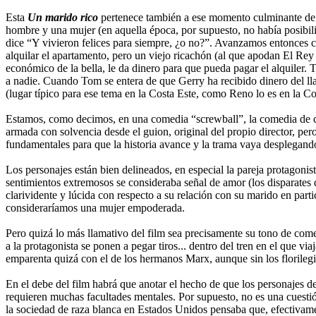
Esta
Un marido rico
pertenece también a ese momento culminante de l
hombre y una mujer (en aquella época, por supuesto, no había posibilid
dice “Y vivieron felices para siempre, ¿o no?”. Avanzamos entonces 
alquilar el apartamento, pero un viejo ricachón (al que apodan El Rey 
económico de la bella, le da dinero para que pueda pagar el alquiler.
a nadie. Cuando Tom se entera de que Gerry ha recibido dinero del lla
(lugar típico para ese tema en la Costa Este, como Reno lo es en la Cos
Estamos, como decimos, en una comedia “screwball”, la comedia de cort
armada con solvencia desde el guion, original del propio director, pe
fundamentales para que la historia avance y la trama vaya desplegando
Los personajes están bien delineados, en especial la pareja protagonista
sentimientos extremosos se consideraba señal de amor (los disparates de
clarividente y lúcida con respecto a su relación con su marido en parti
consideraríamos una mujer empoderada.
Pero quizá lo más llamativo del film sea precisamente su tono de come
a la protagonista se ponen a pegar tiros... dentro del tren en el que via
emparenta quizá con el de los hermanos Marx, aunque sin los florilegi
En el debe del film habrá que anotar el hecho de que los personajes d
requieren muchas facultades mentales. Por supuesto, no es una cuestió
la sociedad de raza blanca en Estados Unidos pensaba que, efectivamen