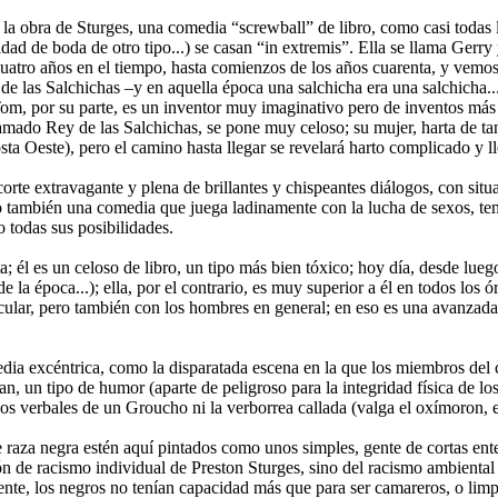
a obra de Sturges, una comedia “screwball” de libro, como casi todas la
ad de boda de otro tipo...) se casan “in extremis”. Ella se llama Gerry 
cuatro años en el tiempo, hasta comienzos de los años cuarenta, y vem
de las Salchichas –y en aquella época una salchicha era una salchicha...
 Tom, por su parte, es un inventor muy imaginativo pero de inventos más
mado Rey de las Salchichas, se pone muy celoso; su mujer, harta de tan
ta Oeste), pero el camino hasta llegar se revelará harto complicado y ll
e extravagante y plena de brillantes y chispeantes diálogos, con situac
ro también una comedia que juega ladinamente con la lucha de sexos, tem
 todas sus posibilidades.
; él es un celoso de libro, un tipo más bien tóxico; hoy día, desde luego
 la época...); ella, por el contrario, es muy superior a él en todos los
cular, pero también con los hombres en general; en eso es una avanzada a
dia excéntrica, como la disparatada escena en la que los miembros del 
jan, un tipo de humor (aparte de peligroso para la integridad física de los
os verbales de un Groucho ni la verborrea callada (valga el oxímoron, e
e raza negra estén aquí pintados como unos simples, gente de cortas en
n de racismo individual de Preston Sturges, sino del racismo ambiental 
te, los negros no tenían capacidad más que para ser camareros, o limpi