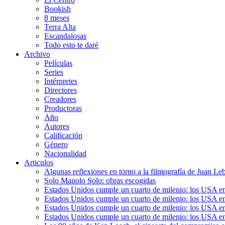
Bookish
8 meses
Terra Alta
Escandalosas
Todo esto te daré
Archivo
Películas
Series
Intérpretes
Directores
Creadores
Productoras
Año
Autores
Calificación
Género
Nacionalidad
Articulos
Algunas reflexiones en torno a la filmografía de Juan Le
Solo Manolo Solo: obras escogidas
Estados Unidos cumple un cuarto de milenio: los USA en 
Estados Unidos cumple un cuarto de milenio: los USA en la
Estados Unidos cumple un cuarto de milenio: los USA en 
Estados Unidos cumple un cuarto de milenio: los USA en l