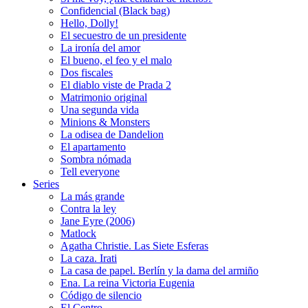
Confidencial (Black bag)
Hello, Dolly!
El secuestro de un presidente
La ironía del amor
El bueno, el feo y el malo
Dos fiscales
El diablo viste de Prada 2
Matrimonio original
Una segunda vida
Minions & Monsters
La odisea de Dandelion
El apartamento
Sombra nómada
Tell everyone
Series
La más grande
Contra la ley
Jane Eyre (2006)
Matlock
Agatha Christie. Las Siete Esferas
La caza. Irati
La casa de papel. Berlín y la dama del armiño
Ena. La reina Victoria Eugenia
Código de silencio
El Centro