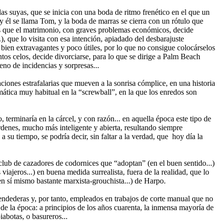
s suyas, que se inicia con una boda de ritmo frenético en el que un
y él se llama Tom, y la boda de marras se cierra con un rótulo que
os que el matrimonio, con graves problemas económicos, decide
), que lo visita con esa intención, apiadado del desbarajuste
 bien extravagantes y poco útiles, por lo que no consigue colocárselos
tos celos, decide divorciarse, para lo que se dirige a Palm Beach
eno de incidencias y sorpresas...
iones estrafalarias que mueven a la sonrisa cómplice, en una historia
ática muy habitual en la “screwball”, en la que los enredos son
, terminaría en la cárcel, y con razón... en aquella época este tipo de
 órdenes, mucho más inteligente y abierta, resultando siempre
 su tiempo, se podría decir, sin faltar a la verdad, que hoy día la
club de cazadores de codornices que “adoptan” (en el buen sentido...)
 viajeros...) en buena medida surrealista, fuera de la realidad, que lo
n sí mismo bastante marxista-grouchista...) de Harpo.
tendederas y, por tanto, empleados en trabajos de corte manual que no
de la época: a principios de los años cuarenta, la inmensa mayoría de
abotas, o basureros...