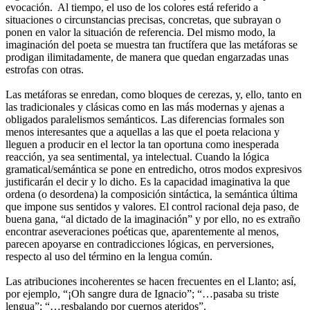
evocación. Al tiempo, el uso de los colores está referido a
situaciones o circunstancias precisas, concretas, que subrayan o
ponen en valor la situación de referencia. Del mismo modo, la
imaginación del poeta se muestra tan fructífera que las metáforas se
prodigan ilimitadamente, de manera que quedan engarzadas unas
estrofas con otras.
Las metáforas se enredan, como bloques de cerezas, y, ello, tanto en
las tradicionales y clásicas como en las más modernas y ajenas a
obligados paralelismos semánticos. Las diferencias formales son
menos interesantes que a aquellas a las que el poeta relaciona y
lleguen a producir en el lector la tan oportuna como inesperada
reacción, ya sea sentimental, ya intelectual. Cuando la lógica
gramatical/semántica se pone en entredicho, otros modos expresivos
justificarán el decir y lo dicho. Es la capacidad imaginativa la que
ordena (o desordena) la composición sintáctica, la semántica última
que impone sus sentidos y valores. El control racional deja paso, de
buena gana, “al dictado de la imaginación” y por ello, no es extraño
encontrar aseveraciones poéticas que, aparentemente al menos,
parecen apoyarse en contradicciones lógicas, en perversiones,
respecto al uso del término en la lengua común.
Las atribuciones incoherentes se hacen frecuentes en el Llanto; así,
por ejemplo, “¡Oh sangre dura de Ignacio”; “…pasaba su triste
lengua”; “…resbalando por cuernos ateridos”.