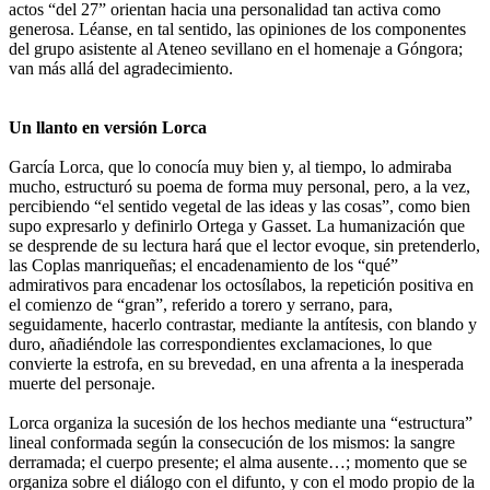
actos “del 27” orientan hacia una personalidad tan activa como
generosa. Léanse, en tal sentido, las opiniones de los componentes
del grupo asistente al Ateneo sevillano en el homenaje a Góngora;
van más allá del agradecimiento.
Un llanto en versión Lorca
García Lorca, que lo conocía muy bien y, al tiempo, lo admiraba
mucho, estructuró su poema de forma muy personal, pero, a la vez,
percibiendo “el sentido vegetal de las ideas y las cosas”, como bien
supo expresarlo y definirlo Ortega y Gasset. La humanización que
se desprende de su lectura hará que el lector evoque, sin pretenderlo,
las Coplas manriqueñas; el encadenamiento de los “qué”
admirativos para encadenar los octosílabos, la repetición positiva en
el comienzo de “gran”, referido a torero y serrano, para,
seguidamente, hacerlo contrastar, mediante la antítesis, con blando y
duro, añadiéndole las correspondientes exclamaciones, lo que
convierte la estrofa, en su brevedad, en una afrenta a la inesperada
muerte del personaje.
Lorca organiza la sucesión de los hechos mediante una “estructura”
lineal conformada según la consecución de los mismos: la sangre
derramada; el cuerpo presente; el alma ausente…; momento que se
organiza sobre el diálogo con el difunto, y con el modo propio de la