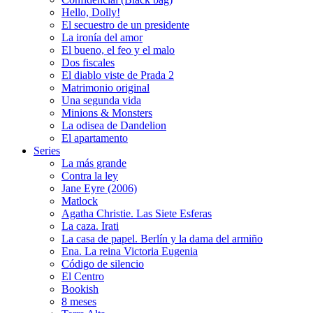
Hello, Dolly!
El secuestro de un presidente
La ironía del amor
El bueno, el feo y el malo
Dos fiscales
El diablo viste de Prada 2
Matrimonio original
Una segunda vida
Minions & Monsters
La odisea de Dandelion
El apartamento
Series
La más grande
Contra la ley
Jane Eyre (2006)
Matlock
Agatha Christie. Las Siete Esferas
La caza. Irati
La casa de papel. Berlín y la dama del armiño
Ena. La reina Victoria Eugenia
Código de silencio
El Centro
Bookish
8 meses