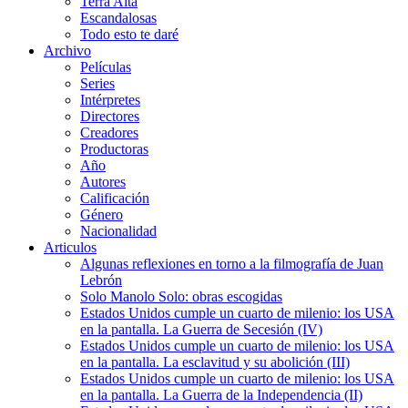
Terra Alta
Escandalosas
Todo esto te daré
Archivo
Películas
Series
Intérpretes
Directores
Creadores
Productoras
Año
Autores
Calificación
Género
Nacionalidad
Articulos
Algunas reflexiones en torno a la filmografía de Juan
Lebrón
Solo Manolo Solo: obras escogidas
Estados Unidos cumple un cuarto de milenio: los USA
en la pantalla. La Guerra de Secesión (IV)
Estados Unidos cumple un cuarto de milenio: los USA
en la pantalla. La esclavitud y su abolición (III)
Estados Unidos cumple un cuarto de milenio: los USA
en la pantalla. La Guerra de la Independencia (II)