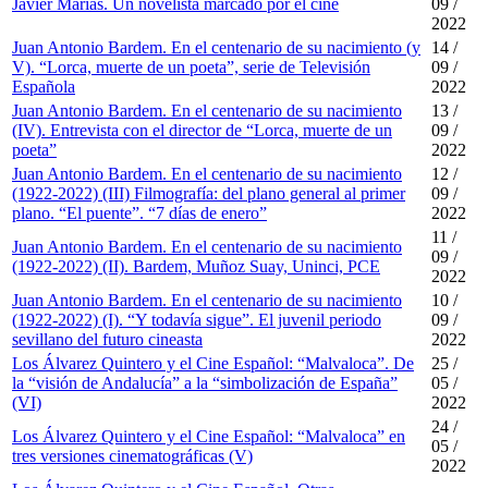
Javier Marías. Un novelista marcado por el cine
09 /
2022
Juan Antonio Bardem. En el centenario de su nacimiento (y
14 /
V). “Lorca, muerte de un poeta”, serie de Televisión
09 /
Española
2022
Juan Antonio Bardem. En el centenario de su nacimiento
13 /
(IV). Entrevista con el director de “Lorca, muerte de un
09 /
poeta”
2022
Juan Antonio Bardem. En el centenario de su nacimiento
12 /
(1922-2022) (III) Filmografía: del plano general al primer
09 /
plano. “El puente”. “7 días de enero”
2022
11 /
Juan Antonio Bardem. En el centenario de su nacimiento
09 /
(1922-2022) (II). Bardem, Muñoz Suay, Uninci, PCE
2022
Juan Antonio Bardem. En el centenario de su nacimiento
10 /
(1922-2022) (I). “Y todavía sigue”. El juvenil periodo
09 /
sevillano del futuro cineasta
2022
Los Álvarez Quintero y el Cine Español: “Malvaloca”. De
25 /
la “visión de Andalucía” a la “simbolización de España”
05 /
(VI)
2022
24 /
Los Álvarez Quintero y el Cine Español: “Malvaloca” en
05 /
tres versiones cinematográficas (V)
2022