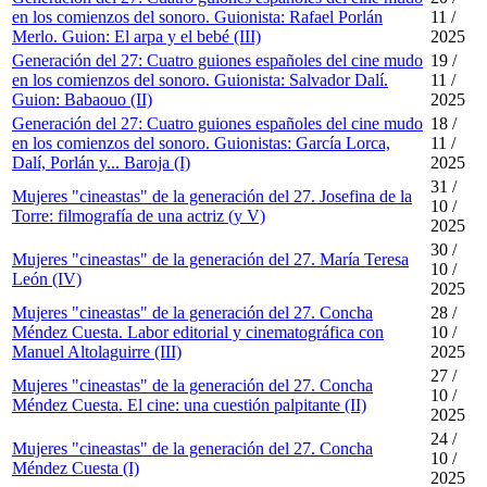
en los comienzos del sonoro. Guionista: Rafael Porlán
11 /
Merlo. Guion: El arpa y el bebé (III)
2025
Generación del 27: Cuatro guiones españoles del cine mudo
19 /
en los comienzos del sonoro. Guionista: Salvador Dalí.
11 /
Guion: Babaouo (II)
2025
Generación del 27: Cuatro guiones españoles del cine mudo
18 /
en los comienzos del sonoro. Guionistas: García Lorca,
11 /
Dalí, Porlán y... Baroja (I)
2025
31 /
Mujeres "cineastas" de la generación del 27. Josefina de la
10 /
Torre: filmografía de una actriz (y V)
2025
30 /
Mujeres "cineastas" de la generación del 27. María Teresa
10 /
León (IV)
2025
Mujeres "cineastas" de la generación del 27. Concha
28 /
Méndez Cuesta. Labor editorial y cinematográfica con
10 /
Manuel Altolaguirre (III)
2025
27 /
Mujeres "cineastas" de la generación del 27. Concha
10 /
Méndez Cuesta. El cine: una cuestión palpitante (II)
2025
24 /
Mujeres "cineastas" de la generación del 27. Concha
10 /
Méndez Cuesta (I)
2025