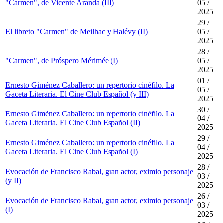
"Carmen", de Vicente Aranda (III)
05 /
2025
29 /
El libreto "Carmen" de Meilhac y Halévy (II)
05 /
2025
28 /
"Carmen", de Próspero Mérimée (I)
05 /
2025
01 /
Ernesto Giménez Caballero: un repertorio cinéfilo. La
05 /
Gaceta Literaria. El Cine Club Español (y III)
2025
30 /
Ernesto Giménez Caballero: un repertorio cinéfilo. La
04 /
Gaceta Literaria. El Cine Club Español (II)
2025
29 /
Ernesto Giménez Caballero: un repertorio cinéfilo. La
04 /
Gaceta Literaria. El Cine Club Español (I)
2025
28 /
Evocación de Francisco Rabal, gran actor, eximio personaje
03 /
(y II)
2025
26 /
Evocación de Francisco Rabal, gran actor, eximio personaje
03 /
(I)
2025