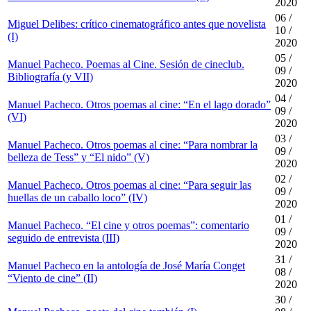
2020
06 /
Miguel Delibes: crítico cinematográfico antes que novelista
10 /
(I)
2020
05 /
Manuel Pacheco. Poemas al Cine. Sesión de cineclub.
09 /
Bibliografía (y VII)
2020
04 /
Manuel Pacheco. Otros poemas al cine: “En el lago dorado”
09 /
(VI)
2020
03 /
Manuel Pacheco. Otros poemas al cine: “Para nombrar la
09 /
belleza de Tess” y “El nido” (V)
2020
02 /
Manuel Pacheco. Otros poemas al cine: “Para seguir las
09 /
huellas de un caballo loco” (IV)
2020
01 /
Manuel Pacheco. “El cine y otros poemas”: comentario
09 /
seguido de entrevista (III)
2020
31 /
Manuel Pacheco en la antología de José María Conget
08 /
“Viento de cine” (II)
2020
30 /