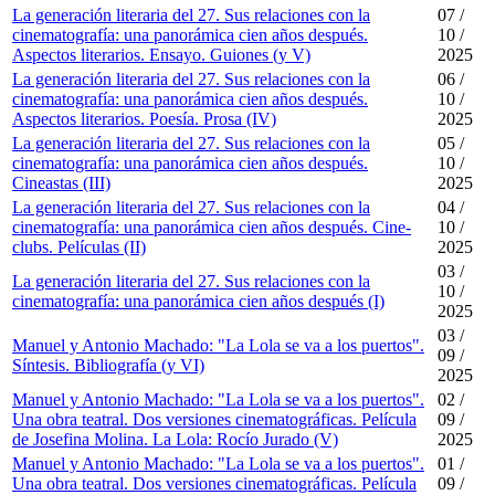
La generación literaria del 27. Sus relaciones con la
07 /
cinematografía: una panorámica cien años después.
10 /
Aspectos literarios. Ensayo. Guiones (y V)
2025
La generación literaria del 27. Sus relaciones con la
06 /
cinematografía: una panorámica cien años después.
10 /
Aspectos literarios. Poesía. Prosa (IV)
2025
La generación literaria del 27. Sus relaciones con la
05 /
cinematografía: una panorámica cien años después.
10 /
Cineastas (III)
2025
La generación literaria del 27. Sus relaciones con la
04 /
cinematografía: una panorámica cien años después. Cine-
10 /
clubs. Películas (II)
2025
03 /
La generación literaria del 27. Sus relaciones con la
10 /
cinematografía: una panorámica cien años después (I)
2025
03 /
Manuel y Antonio Machado: "La Lola se va a los puertos".
09 /
Síntesis. Bibliografía (y VI)
2025
Manuel y Antonio Machado: "La Lola se va a los puertos".
02 /
Una obra teatral. Dos versiones cinematográficas. Película
09 /
de Josefina Molina. La Lola: Rocío Jurado (V)
2025
Manuel y Antonio Machado: "La Lola se va a los puertos".
01 /
Una obra teatral. Dos versiones cinematográficas. Película
09 /