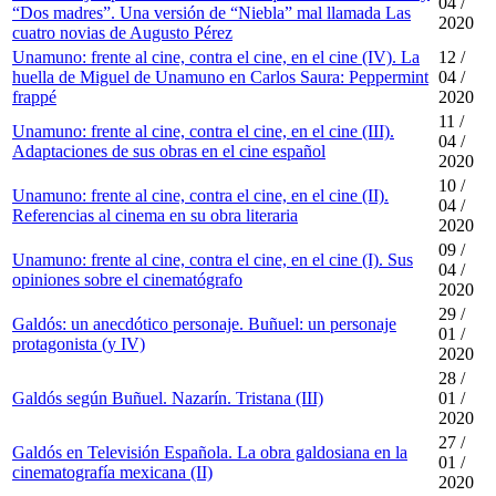
04 /
“Dos madres”. Una versión de “Niebla” mal llamada Las
2020
cuatro novias de Augusto Pérez
Unamuno: frente al cine, contra el cine, en el cine (IV). La
12 /
huella de Miguel de Unamuno en Carlos Saura: Peppermint
04 /
frappé
2020
11 /
Unamuno: frente al cine, contra el cine, en el cine (III).
04 /
Adaptaciones de sus obras en el cine español
2020
10 /
Unamuno: frente al cine, contra el cine, en el cine (II).
04 /
Referencias al cinema en su obra literaria
2020
09 /
Unamuno: frente al cine, contra el cine, en el cine (I). Sus
04 /
opiniones sobre el cinematógrafo
2020
29 /
Galdós: un anecdótico personaje. Buñuel: un personaje
01 /
protagonista (y IV)
2020
28 /
Galdós según Buñuel. Nazarín. Tristana (III)
01 /
2020
27 /
Galdós en Televisión Española. La obra galdosiana en la
01 /
cinematografía mexicana (II)
2020