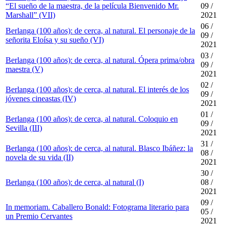
“El sueño de la maestra, de la película Bienvenido Mr.
09 /
Marshall” (VII)
2021
06 /
Berlanga (100 años): de cerca, al natural. El personaje de la
09 /
señorita Eloísa y su sueño (VI)
2021
03 /
Berlanga (100 años): de cerca, al natural. Ópera prima/obra
09 /
maestra (V)
2021
02 /
Berlanga (100 años): de cerca, al natural. El interés de los
09 /
jóvenes cineastas (IV)
2021
01 /
Berlanga (100 años): de cerca, al natural. Coloquio en
09 /
Sevilla (III)
2021
31 /
Berlanga (100 años): de cerca, al natural. Blasco Ibáñez: la
08 /
novela de su vida (II)
2021
30 /
Berlanga (100 años): de cerca, al natural (I)
08 /
2021
09 /
In memoriam. Caballero Bonald: Fotograma literario para
05 /
un Premio Cervantes
2021