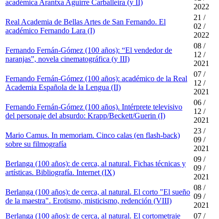
académica Arantxa Aguirre Carballeira (y II)
2022
21 /
Real Academia de Bellas Artes de San Fernando. El
02 /
académico Fernando Lara (I)
2022
08 /
Fernando Fernán-Gómez (100 años): “El vendedor de
12 /
naranjas”, novela cinematográfica (y III)
2021
07 /
Fernando Fernán-Gómez (100 años): académico de la Real
12 /
Academia Española de la Lengua (II)
2021
06 /
Fernando Fernán-Gómez (100 años). Intérprete televisivo
12 /
del personaje del absurdo: Krapp/Beckett/Guerin (I)
2021
23 /
Mario Camus. In memoriam. Cinco calas (en flash-back)
09 /
sobre su filmografía
2021
09 /
Berlanga (100 años): de cerca, al natural. Fichas técnicas y
09 /
artísticas. Bibliografía. Internet (IX)
2021
08 /
Berlanga (100 años): de cerca, al natural. El corto "El sueño
09 /
de la maestra". Erotismo, misticismo, redención (VIII)
2021
Berlanga (100 años): de cerca, al natural. El cortometraje
07 /