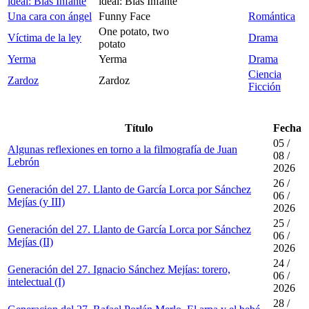
ideal: Blas Infante
ideal: Blas Infante
Una cara con ángel
Funny Face
Romántica
One potato, two
Víctima de la ley
Drama
potato
Yerma
Yerma
Drama
Ciencia
Zardoz
Zardoz
Ficción
Título
Fecha
05 /
Algunas reflexiones en torno a la filmografía de Juan
08 /
Lebrón
2026
26 /
Generación del 27. Llanto de García Lorca por Sánchez
06 /
Mejías (y III)
2026
25 /
Generación del 27. Llanto de García Lorca por Sánchez
06 /
Mejías (II)
2026
24 /
Generación del 27. Ignacio Sánchez Mejías: torero,
06 /
intelectual (I)
2026
28 /