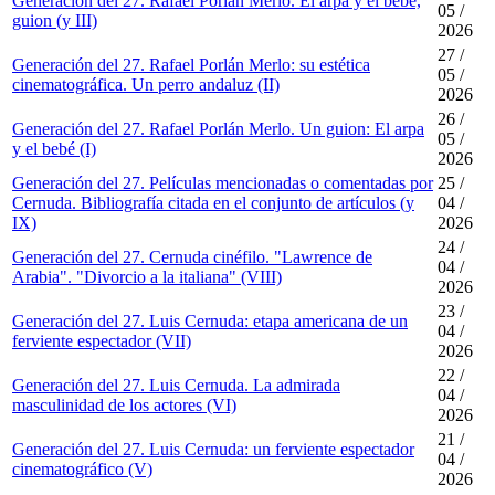
Generacion del 27. Rafael Porlán Merlo. El arpa y el bebé,
05 /
guion (y III)
2026
27 /
Generación del 27. Rafael Porlán Merlo: su estética
05 /
cinematográfica. Un perro andaluz (II)
2026
26 /
Generación del 27. Rafael Porlán Merlo. Un guion: El arpa
05 /
y el bebé (I)
2026
Generación del 27. Películas mencionadas o comentadas por
25 /
Cernuda. Bibliografía citada en el conjunto de artículos (y
04 /
IX)
2026
24 /
Generación del 27. Cernuda cinéfilo. "Lawrence de
04 /
Arabia". "Divorcio a la italiana" (VIII)
2026
23 /
Generación del 27. Luis Cernuda: etapa americana de un
04 /
ferviente espectador (VII)
2026
22 /
Generación del 27. Luis Cernuda. La admirada
04 /
masculinidad de los actores (VI)
2026
21 /
Generación del 27. Luis Cernuda: un ferviente espectador
04 /
cinematográfico (V)
2026