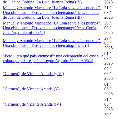
de Juan de Orduña. La Lola: Juanita Reina (IV)
2025
Manuel y Antonio Machado: "La Lola se va a los puertos".
31 /
Una obra teatral. Dos versiones cinematográficas. Película
08 /
de Juan de Orduña. La Lola: Juanita Reina (III)
2025
Manuel y Antonio Machado: "La Lola se va a los puertos".
30 /
Una obra teatral. Dos versiones cinematográficas. Copla,
08 /
canción, cante mismo (II)
2025
29 /
Manuel y Antonio Machado: "La Lola se va a los puertos".
08 /
Una obra teatral. Dos versiones cinematográficas (I)
2025
01 /
"Pero... ¡en qué país vivimos!": una celebración del cine y la
07 /
cultura popular española según Agustín Sánchez Vidal
2025
02 /
"Carmen", de Vicente Aranda (y VI)
06 /
2025
01 /
"Carmen", de Vicente Aranda (V)
06 /
2025
31 /
"Carmen", de Vicente Aranda (IV)
05 /
2025
30 /