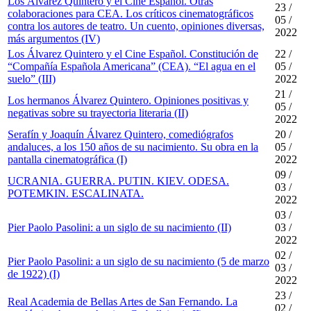
Los Álvarez Quintero y el Cine Español. Otras
23 /
colaboraciones para CEA. Los críticos cinematográficos
05 /
contra los autores de teatro. Un cuento, opiniones diversas,
2022
más argumentos (IV)
Los Álvarez Quintero y el Cine Español. Constitución de
22 /
“Compañía Española Americana” (CEA). “El agua en el
05 /
suelo” (III)
2022
21 /
Los hermanos Álvarez Quintero. Opiniones positivas y
05 /
negativas sobre su trayectoria literaria (II)
2022
Serafín y Joaquín Álvarez Quintero, comediógrafos
20 /
andaluces, a los 150 años de su nacimiento. Su obra en la
05 /
pantalla cinematográfica (I)
2022
09 /
UCRANIA. GUERRA. PUTIN. KIEV. ODESA.
03 /
POTEMKIN. ESCALINATA.
2022
03 /
Pier Paolo Pasolini: a un siglo de su nacimiento (II)
03 /
2022
02 /
Pier Paolo Pasolini: a un siglo de su nacimiento (5 de marzo
03 /
de 1922) (I)
2022
23 /
Real Academia de Bellas Artes de San Fernando. La
02 /