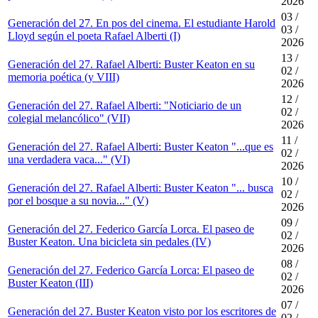
2026
03 /
Generación del 27. En pos del cinema. El estudiante Harold
03 /
Lloyd según el poeta Rafael Alberti (I)
2026
13 /
Generación del 27. Rafael Alberti: Buster Keaton en su
02 /
memoria poética (y VIII)
2026
12 /
Generación del 27. Rafael Alberti: "Noticiario de un
02 /
colegial melancólico" (VII)
2026
11 /
Generación del 27. Rafael Alberti: Buster Keaton "...que es
02 /
una verdadera vaca..." (VI)
2026
10 /
Generación del 27. Rafael Alberti: Buster Keaton "... busca
02 /
por el bosque a su novia..." (V)
2026
09 /
Generación del 27. Federico García Lorca. El paseo de
02 /
Buster Keaton. Una bicicleta sin pedales (IV)
2026
08 /
Generación del 27. Federico García Lorca: El paseo de
02 /
Buster Keaton (III)
2026
07 /
Generación del 27. Buster Keaton visto por los escritores de
02 /