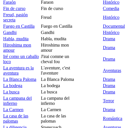
Faraón
Faraon
Histórico
Fin de curso
Fin de curso
Comedia
Freud, pasión
Freud
Histórico
secreta
Fuego en Castilla
Fuego en Castilla
Documental
Gandhi
Gandhi
Histórico
Habla, mudita
Habla, mudita
Drama
Hiroshima mon
Hiroshima mon
Drama
amour
amour
Iré como un caballo
J'irai comme un
Drama
loco
cheval fou
La aventura es la
L'aventure, c'est
Aventuras
aventura
l'aventure
La Blanca Paloma
La Blanca Paloma
Drama
La bodega
La bodega
Drama
La busca
La busca
Drama
La campana del
La campana del
Terror
infierno
infierno
La Carmen
La Carmen
Drama
La casa de las
La casa de las
Romántica
palomas
palomas
La diligencia
Stagecoach
Aventuras