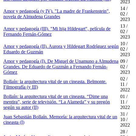
2023
14 /
Amor y pedagogía (y IV). "La madre de Frankenstein",
02 /
novela de Almudena Grandes
2023
13 /
Amor y pedagogía (III). "Mi hija Hildegart", película de
02 /
Fernando Fernán-Gómez
2023
10 /
Amor y pedagogía (II). Aurora y Hildegart Rodríguez según
02 /
Eduardo de Guzmán
2023
Amor y pedagogía (I). De Miguel de Unamuno a Almudena
09 /
Grandes. De Eduardo de Guzmán a Fernando Fernán-
02 /
Gómez
2023
02 /
Bollaín: la arquitectura vital de un cineasta. Belmonte.
11 /
Filmografía (y III)
2022
Bollaín: la arquitectura vital de un cineasta. “Dime una
01 /
mentira”, serie de televisión. “La Alameda” y su pregón
11 /
según su autor (II)
2022
31 /
Juan Sebastián Bollaín. Memoría: la arquitectura vital de un
10 /
cineasta (I)
2022
28 /