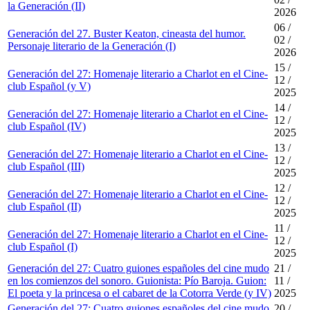
la Generación (II)
2026
06 /
Generación del 27. Buster Keaton, cineasta del humor.
02 /
Personaje literario de la Generación (I)
2026
15 /
Generación del 27: Homenaje literario a Charlot en el Cine-
12 /
club Español (y V)
2025
14 /
Generación del 27: Homenaje literario a Charlot en el Cine-
12 /
club Español (IV)
2025
13 /
Generación del 27: Homenaje literario a Charlot en el Cine-
12 /
club Español (III)
2025
12 /
Generación del 27: Homenaje literario a Charlot en el Cine-
12 /
club Español (II)
2025
11 /
Generación del 27: Homenaje literario a Charlot en el Cine-
12 /
club Español (I)
2025
Generación del 27: Cuatro guiones españoles del cine mudo
21 /
en los comienzos del sonoro. Guionista: Pío Baroja. Guion:
11 /
El poeta y la princesa o el cabaret de la Cotorra Verde (y IV)
2025
Generación del 27: Cuatro guiones españoles del cine mudo
20 /