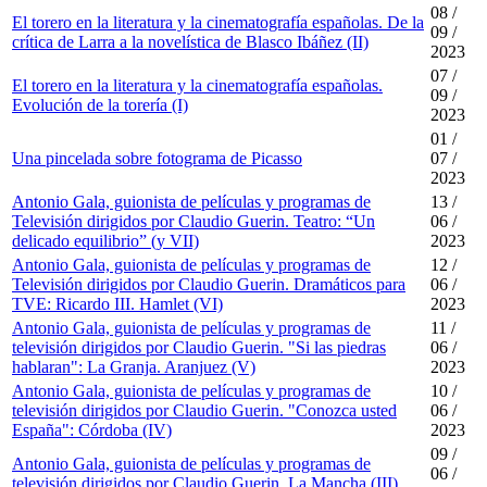
08 /
El torero en la literatura y la cinematografía españolas. De la
09 /
crítica de Larra a la novelística de Blasco Ibáñez (II)
2023
07 /
El torero en la literatura y la cinematografía españolas.
09 /
Evolución de la torería (I)
2023
01 /
Una pincelada sobre fotograma de Picasso
07 /
2023
Antonio Gala, guionista de películas y programas de
13 /
Televisión dirigidos por Claudio Guerin. Teatro: “Un
06 /
delicado equilibrio” (y VII)
2023
Antonio Gala, guionista de películas y programas de
12 /
Televisión dirigidos por Claudio Guerin. Dramáticos para
06 /
TVE: Ricardo III. Hamlet (VI)
2023
Antonio Gala, guionista de películas y programas de
11 /
televisión dirigidos por Claudio Guerin. "Si las piedras
06 /
hablaran": La Granja. Aranjuez (V)
2023
Antonio Gala, guionista de películas y programas de
10 /
televisión dirigidos por Claudio Guerin. "Conozca usted
06 /
España": Córdoba (IV)
2023
09 /
Antonio Gala, guionista de películas y programas de
06 /
televisión dirigidos por Claudio Guerin. La Mancha (III)