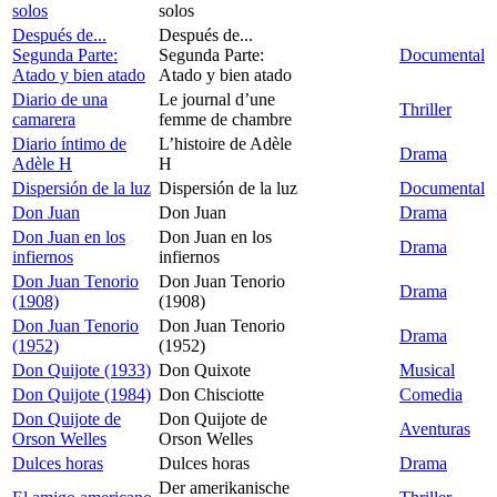
solos
solos
Después de...
Después de...
Segunda Parte:
Segunda Parte:
Documental
Atado y bien atado
Atado y bien atado
Diario de una
Le journal d’une
Thriller
camarera
femme de chambre
Diario íntimo de
L’histoire de Adèle
Drama
Adèle H
H
Dispersión de la luz
Dispersión de la luz
Documental
Don Juan
Don Juan
Drama
Don Juan en los
Don Juan en los
Drama
infiernos
infiernos
Don Juan Tenorio
Don Juan Tenorio
Drama
(1908)
(1908)
Don Juan Tenorio
Don Juan Tenorio
Drama
(1952)
(1952)
Don Quijote (1933)
Don Quixote
Musical
Don Quijote (1984)
Don Chisciotte
Comedia
Don Quijote de
Don Quijote de
Aventuras
Orson Welles
Orson Welles
Dulces horas
Dulces horas
Drama
Der amerikanische