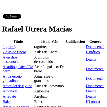
Rafael Utrera Macías
Título
Título V.O.
Calificación
Género
(aguirre)
(aguirre)
Documental
7 días de Enero
7 días de Enero
Histórico
A un dios
A un dios
Drama
desconocido
desconocido
Acariño galaico/ De
Acariño galaico/ De
Documental
barro
barro
Agua-espejo
Agua-espejo
Documental
granadino
granadino
Antes del desayuno
Antes del desayuno
Documental
Antonieta
Antonieta
Drama
Arrebato
Arrebato
Drama
Baler
Baler
Histórico
Bearn o la sala de
Bearn o la sala de