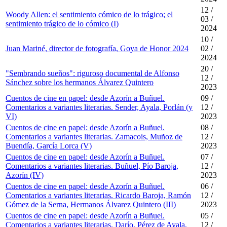
12 /
Woody Allen: el sentimiento cómico de lo trágico; el
03 /
sentimiento trágico de lo cómico (I)
2024
10 /
Juan Mariné, director de fotografía, Goya de Honor 2024
02 /
2024
20 /
"Sembrando sueños": riguroso documental de Alfonso
12 /
Sánchez sobre los hermanos Álvarez Quintero
2023
Cuentos de cine en papel: desde Azorín a Buñuel.
09 /
Comentarios a variantes literarias. Sender, Ayala, Porlán (y
12 /
VI)
2023
Cuentos de cine en papel: desde Azorín a Buñuel.
08 /
Comentarios a variantes literarias. Zamacois, Muñoz de
12 /
Buendía, García Lorca (V)
2023
Cuentos de cine en papel: desde Azorín a Buñuel.
07 /
Comentarios a variantes literarias. Buñuel, Pío Baroja,
12 /
Azorín (IV)
2023
Cuentos de cine en papel: desde Azorín a Buñuel.
06 /
Comentarios a variantes literarias. Ricardo Baroja, Ramón
12 /
Gómez de la Serna, Hermanos Álvarez Quintero (III)
2023
Cuentos de cine en papel: desde Azorín a Buñuel.
05 /
Comentarios a variantes literarias. Darío, Pérez de Ayala,
12 /