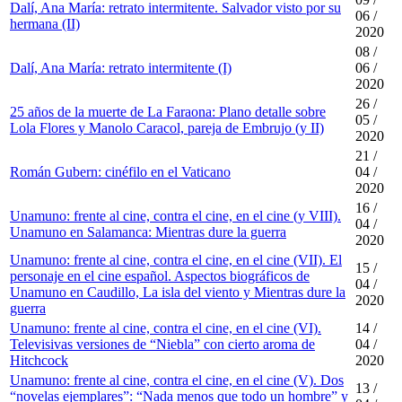
Dalí, Ana María: retrato intermitente. Salvador visto por su
06 /
hermana (II)
2020
08 /
Dalí, Ana María: retrato intermitente (I)
06 /
2020
26 /
25 años de la muerte de La Faraona: Plano detalle sobre
05 /
Lola Flores y Manolo Caracol, pareja de Embrujo (y II)
2020
21 /
Román Gubern: cinéfilo en el Vaticano
04 /
2020
16 /
Unamuno: frente al cine, contra el cine, en el cine (y VIII).
04 /
Unamuno en Salamanca: Mientras dure la guerra
2020
Unamuno: frente al cine, contra el cine, en el cine (VII). El
15 /
personaje en el cine español. Aspectos biográficos de
04 /
Unamuno en Caudillo, La isla del viento y Mientras dure la
2020
guerra
Unamuno: frente al cine, contra el cine, en el cine (VI).
14 /
Televisivas versiones de “Niebla” con cierto aroma de
04 /
Hitchcock
2020
Unamuno: frente al cine, contra el cine, en el cine (V). Dos
13 /
“novelas ejemplares”: “Nada menos que todo un hombre” y