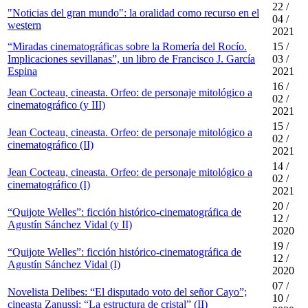
22 /
"Noticias del gran mundo": la oralidad como recurso en el
04 /
western
2021
“Miradas cinematográficas sobre la Romería del Rocío.
15 /
Implicaciones sevillanas”, un libro de Francisco J. García
03 /
Espina
2021
16 /
Jean Cocteau, cineasta. Orfeo: de personaje mitológico a
02 /
cinematográfico (y III)
2021
15 /
Jean Cocteau, cineasta. Orfeo: de personaje mitológico a
02 /
cinematográfico (II)
2021
14 /
Jean Cocteau, cineasta. Orfeo: de personaje mitológico a
02 /
cinematográfico (I)
2021
20 /
“Quijote Welles”: ficción histórico-cinematográfica de
12 /
Agustín Sánchez Vidal (y II)
2020
19 /
“Quijote Welles”: ficción histórico-cinematográfica de
12 /
Agustín Sánchez Vidal (I)
2020
07 /
Novelista Delibes: “El disputado voto del señor Cayo”;
10 /
cineasta Zanussi: “La estructura de cristal” (II)