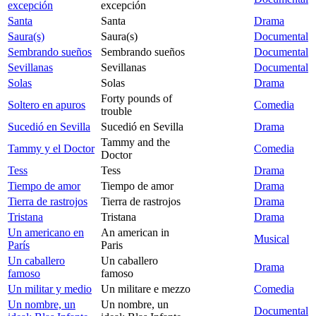
excepción
excepción
Santa
Santa
Drama
Saura(s)
Saura(s)
Documental
Sembrando sueños
Sembrando sueños
Documental
Sevillanas
Sevillanas
Documental
Solas
Solas
Drama
Forty pounds of
Soltero en apuros
Comedia
trouble
Sucedió en Sevilla
Sucedió en Sevilla
Drama
Tammy and the
Tammy y el Doctor
Comedia
Doctor
Tess
Tess
Drama
Tiempo de amor
Tiempo de amor
Drama
Tierra de rastrojos
Tierra de rastrojos
Drama
Tristana
Tristana
Drama
Un americano en
An american in
Musical
París
Paris
Un caballero
Un caballero
Drama
famoso
famoso
Un militar y medio
Un militare e mezzo
Comedia
Un nombre, un
Un nombre, un
Documental