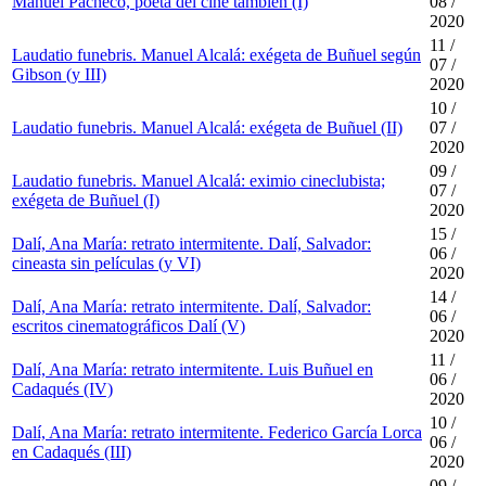
Manuel Pacheco, poeta del cine también (I)
08 /
2020
11 /
Laudatio funebris. Manuel Alcalá: exégeta de Buñuel según
07 /
Gibson (y III)
2020
10 /
Laudatio funebris. Manuel Alcalá: exégeta de Buñuel (II)
07 /
2020
09 /
Laudatio funebris. Manuel Alcalá: eximio cineclubista;
07 /
exégeta de Buñuel (I)
2020
15 /
Dalí, Ana María: retrato intermitente. Dalí, Salvador:
06 /
cineasta sin películas (y VI)
2020
14 /
Dalí, Ana María: retrato intermitente. Dalí, Salvador:
06 /
escritos cinematográficos Dalí (V)
2020
11 /
Dalí, Ana María: retrato intermitente. Luis Buñuel en
06 /
Cadaqués (IV)
2020
10 /
Dalí, Ana María: retrato intermitente. Federico García Lorca
06 /
en Cadaqués (III)
2020
09 /