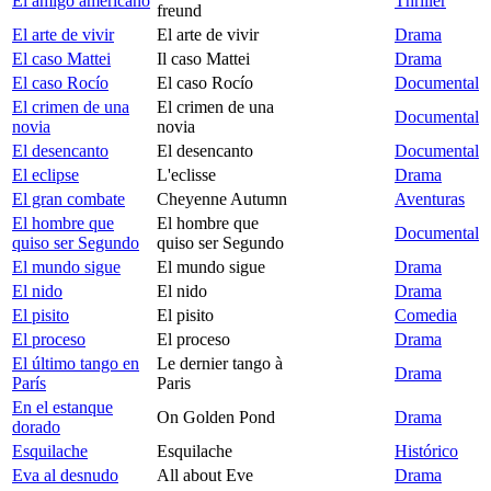
El amigo americano
Thriller
freund
El arte de vivir
El arte de vivir
Drama
El caso Mattei
Il caso Mattei
Drama
El caso Rocío
El caso Rocío
Documental
El crimen de una
El crimen de una
Documental
novia
novia
El desencanto
El desencanto
Documental
El eclipse
L'eclisse
Drama
El gran combate
Cheyenne Autumn
Aventuras
El hombre que
El hombre que
Documental
quiso ser Segundo
quiso ser Segundo
El mundo sigue
El mundo sigue
Drama
El nido
El nido
Drama
El pisito
El pisito
Comedia
El proceso
El proceso
Drama
El último tango en
Le dernier tango à
Drama
París
Paris
En el estanque
On Golden Pond
Drama
dorado
Esquilache
Esquilache
Histórico
Eva al desnudo
All about Eve
Drama