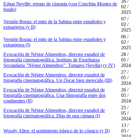
26 /
Edgar Neville: retrato de cineasta (con Conchita Montes de
02 /
fondo)
2025
07 /
Versión Borau: el mito de la Sabina entre españoles y
02 /
extranjeros (y II)
2025
06 /
Versión Borau: el mito de la Sabina entre españoles y
02 /
extranjeros (I)
2025
Evocación de Néstor Almendros, director español de
28 /
fotografía cinematográfica. Instituto de Enseñanza
05 /
Secundaria "Néstor Almendros". Tomares (Sevilla) (y IV)
2024
27 /
Evocación de Néstor Almendros, director español de
05 /
fotografía cinematográfica. Un Óscar bien merecido (III)
2024
Evocación de Néstor Almendros, director español de
26 /
fotografía cinematográfica. Una filmografía entre dos
05 /
continentes (II)
2024
25 /
Evocación de Néstor Almendros, director español de
05 /
fotografía cinematográfica. Días de una cámara (I)
2024
13 /
Woody Allen: el sentimiento trágico de lo cómico (y II)
03 /
2024