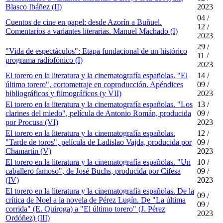
Blasco Ibáñez (II)
2023
04 /
Cuentos de cine en papel: desde Azorín a Buñuel.
12 /
Comentarios a variantes literarias. Manuel Machado (I)
2023
29 /
"Vida de espectáculos": Etapa fundacional de un histórico
11 /
programa radiofónico (I)
2023
El torero en la literatura y la cinematografía españolas. "El
14 /
último torero", cortometraje en coproducción. Apéndices
09 /
bibliográficos y filmográficos (y VII)
2023
El torero en la literatura y la cinematografía españolas. "Los
13 /
clarines del miedo", película de Antonio Román, producida
09 /
por Procusa (VI)
2023
El torero en la literatura y la cinematografía españolas.
12 /
"Tarde de toros", película de Ladislao Vajda, producida por
09 /
Chamartín (V)
2023
El torero en la literatura y la cinematografía españolas. "Un
10 /
caballero famoso", de José Buchs, producida por Cifesa
09 /
(IV)
2023
El torero en la literatura y la cinematografía españolas. De la
09 /
crítica de Noel a la novela de Pérez Lugín. De "La última
09 /
corrida" (E. Quiroga) a "El último torero" (J. Pérez
2023
Ordóñez) (III)