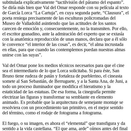
subtitulada explicativamente “tactilvisión del páramo del espanto”.
Se diría más bien que Val del Omar responde con su película al texto
de García Lorca “La Cartuja”, en cuya segunda parte, “Clausura”, el
poeta reniega precisamente de las esculturas policromadas del
Museo de Valladolid asintiendo que las actitudes de los santos
carecen de emoción y, consecuentemente, no la transmiten. Por ello,
el escritor granadino, ante la admiración del experto que se extasía
con la anatómica reproducción de unas manos, declara que a él sólo
le convence “el interior de las cosas”, es decir, “el alma incrustada
en ellas, para que cuando las contemplemos puedan nuestras almas
unirse con las suyas”.
Val del Omar pone los medios técnicos necesarios para que el cine
sea el intermediario de lo que Lorca solicitaba. Si para éste, San
Bruno tiene rudeza de patán y fortaleza de pueblerino, el cineasta
somete al San Sebastián, de Berruguete, y a la Santa Ana, de Juni, a
todo un proceso iluminador que modifica el hieratismo y la
estaticidad de las estatuas. De esa forma, la cinegrafía permite
electrizar las figuras y transformar su semblante en elemento
animado. Es probable que la arquitectura de semejante montaje se
resolviera con un procedimiento tan primitivo, en el mejor sentido
del término, como el rodaje de fotograma a fotograma.
El fuego, o su imagen, es ahora el “elemental” que transfigura y da
sentido a la vida castellana. “El que ama, arde” oímos antes del final