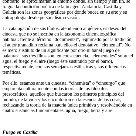
contrario, le aproximarían al entorno donde, sin tiempo y sin fin, se
fragua la condición poética de la imagen. Andalucía, Castilla y
Galicia son las zonas geográficas por donde bucea en su arte y su
antropología desde personalísima visión.
La catalogación de sus títulos, atendiendo al género, es deseo del
cineasta que no se inscriba en la taxonomía cinematográfica
habitual; frente al término “documental”, legitimado por la tradición,
el autor granadino reclama para ellos el denotativo “elemental”. No
es mero sustituto de un significante por otro ni banal juego de
palabras; sus tres films son, en consecuencia, “elementales” sobre el
agua, el fuego y el aire (luego éste sustituido por el barro),
respectivamente, con sus semejanzas estilísticas y sus diferencias
temáticas.
Por ello, estamos ante un cineasta, “cinemista” o “cineurgo” que
emparenta culturalmente con las teorías de los filósofos
presocráticos, aquellos que buscaron los primeros principios del
mundo, de la vida y los encontraron en la esencia de las cosas,
rechazando la teoría de la materia única primitiva y resolviéndola en
cuatro sustancias fundamentales: agua, fuego, tierra y aire.
Fuego en Castilla