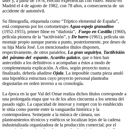
láser y, a partir de 1978, efectuó experiencias con vídeo. Murió en
Madrid el 4 de agosto de 1982, con 78 años, a consecuencia de un
accidente de automóvil.
Su filmografía, etiquetada como “Tríptico elemental de España”,
está compuesta por los cortometrajes
Agua-espejo granadino
(1952-1955), primer filme en “diafonía”,
Fuego en Castilla
(1960),
película pionera de la “tactilvisión”, y
De barro
(1961), película sin
montaje propio aunque puesta a punto, posteriormente, por deseo de
su hija María José. Los mencionados títulos disponen,
respectivamente, de otros paralelos,
La gran seguiriya
,
Tactilvisión
del páramo del espanto
,
Acariño galaico
, que o bien han
antecedido a los definitivos o acompañan a éstos a modo de
complementaria explicación. A ellos, según proyecto nunca
finalizado, debería añadirse
Ojala
. La imposible cuarta pieza anuló
una hipotética estructura cuyo proyecto personal planteaba
degustarlas en orden inverso a su cronología.
La época en la que Val del Omar realiza dichos títulos corresponde a
una prolongada etapa que va de los años cincuenta a los setenta del
pasado siglo. La capacidad de innovar y romper con lo establecido
le sitúa como puente entre la vanguardia histórica y la
contemporánea. Semejante a la música de cámara, sus
planteamientos técnicos y estéticos se localizan lejos de la cadena
industrializada organizadora de la producción comercial; por el