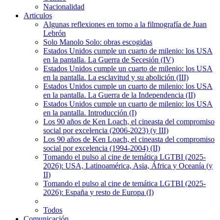
Nacionalidad
Articulos
Algunas reflexiones en torno a la filmografía de Juan
Lebrón
Solo Manolo Solo: obras escogidas
Estados Unidos cumple un cuarto de milenio: los USA
en la pantalla. La Guerra de Secesión (IV)
Estados Unidos cumple un cuarto de milenio: los USA
en la pantalla. La esclavitud y su abolición (III)
Estados Unidos cumple un cuarto de milenio: los USA
en la pantalla. La Guerra de la Independencia (II)
Estados Unidos cumple un cuarto de milenio: los USA
en la pantalla. Introducción (I)
Los 90 años de Ken Loach, el cineasta del compromiso
social por excelencia (2006-2023) (y III)
Los 90 años de Ken Loach, el cineasta del compromiso
social por excelencia (1994-2004) (II)
Tomando el pulso al cine de temática LGTBI (2025-
2026): USA, Latinoamérica, Asia, África y Oceanía (y
II)
Tomando el pulso al cine de temática LGTBI (2025-
2026): España y resto de Europa (I)
Todos
Comunicación