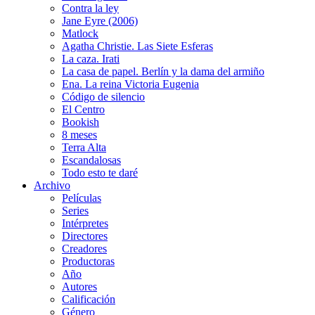
Contra la ley
Jane Eyre (2006)
Matlock
Agatha Christie. Las Siete Esferas
La caza. Irati
La casa de papel. Berlín y la dama del armiño
Ena. La reina Victoria Eugenia
Código de silencio
El Centro
Bookish
8 meses
Terra Alta
Escandalosas
Todo esto te daré
Archivo
Películas
Series
Intérpretes
Directores
Creadores
Productoras
Año
Autores
Calificación
Género