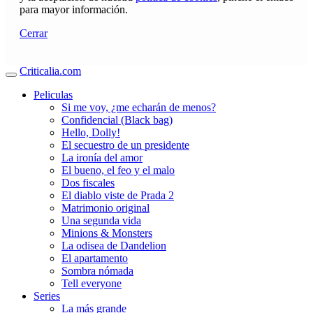
para mayor información.
Cerrar
Criticalia.com
Peliculas
Si me voy, ¿me echarán de menos?
Confidencial (Black bag)
Hello, Dolly!
El secuestro de un presidente
La ironía del amor
El bueno, el feo y el malo
Dos fiscales
El diablo viste de Prada 2
Matrimonio original
Una segunda vida
Minions & Monsters
La odisea de Dandelion
El apartamento
Sombra nómada
Tell everyone
Series
La más grande