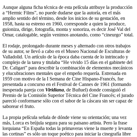
Aunque alguna ficha técnica de esta película atribuye la producción
a “Hermic Films”, no puede dudarse que la autoría, en el más
amplio sentido del término, desde los inicios de su gestación, en
1958, hasta su estreno en 1960, corresponde a quien la produce,
guioniza, dirige, fotografía, monta y sonoriza, es decir José Val del
Omar, catalogable, según venimos anotando, como “cineurgo” total.
El rodaje, prolongado durante meses y alternado con otros trabajos
de su autor, se llevó a cabo en el Museo Nacional de Esculturas de
Valladolid. Un artículo de la época daba cuenta de lo intrincado y
complejo de la tarea y titulaba “He vivido 15 días en el gabinete del
Dr. Caligari” para describir la combinación de elementos mecánicos
y elucubraciones mentales que el empeño requería. Estrenada en
1959 con motivo de la I Semana de Cine Hispano-Francés, fue
presentada a concurso en el Festival de Cannes de 1961 (formando
inesperada pareja con
Viridiana
, de Buñuel) donde consiguió el
Premio de la Comisión Superior Técnica del Cine Francés; el jurado
pareció conformarse sólo con el sabor de la cáscara sin ser capaz de
saborear el fruto.
La propia película señala de dónde viene su orientación; una vez
más, Lorca es brújula segura para su paisano artista. Pero la frase
lorquiana “En España todas la primaveras viene la muerte y levanta
las cortinas” es sólo un toque poético para iniciar la cinegrafía libre