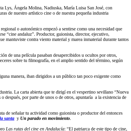
ata Lys, Ángela Molina, Nadiuska, María Luisa San José, con
uras de nuestro artístico cine o de nuestra pequeña industria
cine regional o autonómico empezó a sentirse como una necesidad que
se “cine andaluz”. Productor, guionista, director, ejecutivo,
que mantuviste contra viento material y marea inmaterial durante tantos
ución de una película pasaban desapercibidos u ocultos por otros,
eceres sobre tu filmografía, en el amplio sentido del término, según
alguna manera, iban dirigidos a un público tan poco exigente como
stria. La carta abierta que te dirigí en el vespertino sevillano “Nueva
 o después, por parte de unos o de otros, apuntaría a la existencia de
rata de señalar tu actividad como guionista o productor del entonces
la santa
y
Un parado en movimiento
.
ibro
Las rutas del cine en Andalucía
: “El patriarca de este tipo de cine,