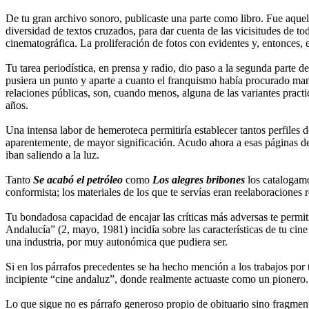
De tu gran archivo sonoro, publicaste una parte como libro. Fue aque
diversidad de textos cruzados, para dar cuenta de las vicisitudes de to
cinematográfica. La proliferación de fotos con evidentes y, entonces, 
Tu tarea periodística, en prensa y radio, dio paso a la segunda parte 
pusiera un punto y aparte a cuanto el franquismo había procurado mante
relaciones públicas, son, cuando menos, alguna de las variantes practi
años.
Una intensa labor de hemeroteca permitiría establecer tantos perfiles d
aparentemente, de mayor significación. Acudo ahora a esas páginas de p
iban saliendo a la luz.
Tanto
Se acabó el petróleo
como
Los alegres bribones
los catalogamo
conformista; los materiales de los que te servías eran reelaboraciones r
Tu bondadosa capacidad de encajar las críticas más adversas te permití
Andalucía” (2, mayo, 1981) incidía sobre las características de tu cin
una industria, por muy autonómica que pudiera ser.
Si en los párrafos precedentes se ha hecho mención a los trabajos por t
incipiente “cine andaluz”, donde realmente actuaste como un pionero.
Lo que sigue no es párrafo generoso propio de obituario sino fragmento