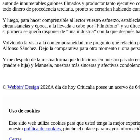
autor de innumerables guiones filmados y productor tanto ejecutivo c
todo dinero de procedencia terciaria, pronto se cerrarían habiendo cu
Y luego, para hacer comprensible al lector vuestro esfuerzo, establecí
circunstancias y época, a la llevada a cabo por “Filmófono” y su direc
si primero se quería disponer de “una industria” con la que después h
Volviendo la vista a la contemporaneidad, me pregunto qué relación p
Alfonso Sánchez. Dejo la comparativa para otro momento u otra pers
Y me despido de la misma forma que lo hicimos en nuestro pasado enc
(madre e hija) y Manuela, nuestras más sinceras y afectivas condolenc
©
Webbin' Design
2026
A día de hoy Criticalia posee un acervo de 64
Uso de cookies
Este sitio web utiliza cookies para que usted tenga la mejor exper
nuestra
política de cookies
, pinche el enlace para mayor informaci
Cerrar