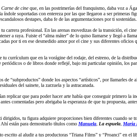
l
Carne de cine
que, en las postrimerías del franquismo, daba voz a Ág
da índole soportadas con entereza por las que llegaron a ser primeras fig
escandalosos destapes, daba fe de las argumentaciones por ti sostenidas.
de tu carrera profesional. En las arenas movedizas de la transición, el 
ner a raya. Fuiste el “alma máter” de lo quiso llamarse y llegó a llamar
cadas por ti en ese desmedido amor por el cine y sus diferentes oficios 
e tu currículum que en la vorágine del rodaje, del estreno, de la distrib
eriódicos o de libros donde reflejé, bajo mi particular opinión, los par
s de “subproductos” donde los aspectos “artísticos”, por llamarles de 
esiduales del sainete, la zarzuela y la astracanada.
an replicar que para poder hacer arte había que conseguir primero la indu
e antes comentadas pero abrigaba la esperanza de que tu propuesta, antes
i dirigidos, tu figura adquiere proporciones bien diferentes cuando se t
 Ahí están para demostrarlo títulos como
Manuela
,
La espuela
,
María 
 escrito al aludir a tus productoras “Triana Films” y “Proanci” en el l