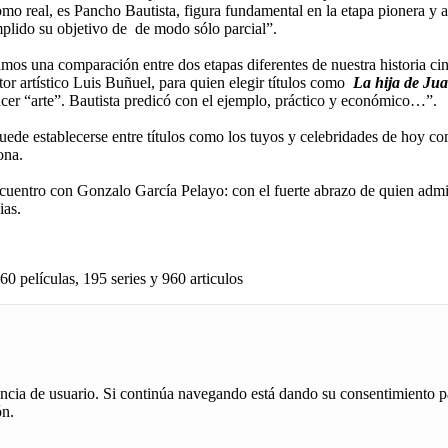
omo real, es Pancho Bautista, figura fundamental en la etapa pionera y 
mplido su objetivo de de modo sólo parcial”.
amos una comparación entre dos etapas diferentes de nuestra historia ci
tor artístico Luis Buñuel, para quien elegir títulos como
La hija de Ju
acer “arte”. Bautista predicó con el ejemplo, práctico y económico…”.
uede establecerse entre títulos como los tuyos y celebridades de hoy 
ona.
uentro con Gonzalo García Pelayo: con el fuerte abrazo de quien admi
ias.
60 películas, 195 series y 960 articulos
iencia de usuario. Si continúa navegando está dando su consentimiento p
ón.