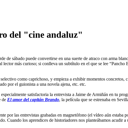
ro del "cine andaluz"
rde de sábado puede convertirse en una suerte de atraco con arma blanca
 lector más curioso; si conlleva un subtítulo en el que se lee “Pancho 
an selectivo como caprichoso, y empieza a exhibir momentos concretos, c
ado por el guionista a una novela ajena, etc. etc.
especialmente satisfactoria la entrevista a Jaime de Armiñán en tu pro
e de
El amor del capitán Brando
, la película que se estrenaba en Sevi
nte por las entrevistas grabadas en magnetófono (el vídeo aún estaba por
icado. Cuando los aprendices de historiadores nos planteábamos acudir a