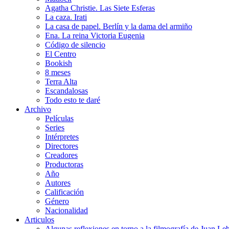
Agatha Christie. Las Siete Esferas
La caza. Irati
La casa de papel. Berlín y la dama del armiño
Ena. La reina Victoria Eugenia
Código de silencio
El Centro
Bookish
8 meses
Terra Alta
Escandalosas
Todo esto te daré
Archivo
Películas
Series
Intérpretes
Directores
Creadores
Productoras
Año
Autores
Calificación
Género
Nacionalidad
Articulos
Algunas reflexiones en torno a la filmografía de Juan Le