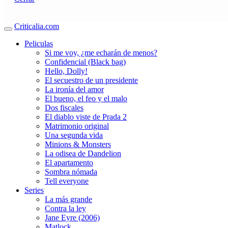
Criticalia.com
Peliculas
Si me voy, ¿me echarán de menos?
Confidencial (Black bag)
Hello, Dolly!
El secuestro de un presidente
La ironía del amor
El bueno, el feo y el malo
Dos fiscales
El diablo viste de Prada 2
Matrimonio original
Una segunda vida
Minions & Monsters
La odisea de Dandelion
El apartamento
Sombra nómada
Tell everyone
Series
La más grande
Contra la ley
Jane Eyre (2006)
Matlock