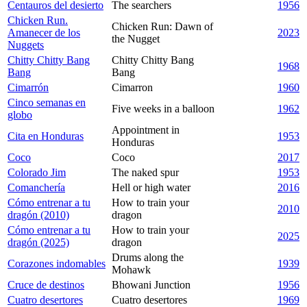
Centauros del desierto
The searchers
1956
Chicken Run.
Chicken Run: Dawn of
Amanecer de los
2023
the Nugget
Nuggets
Chitty Chitty Bang
Chitty Chitty Bang
1968
Bang
Bang
Cimarrón
Cimarron
1960
Cinco semanas en
Five weeks in a balloon
1962
globo
Appointment in
Cita en Honduras
1953
Honduras
Coco
Coco
2017
Colorado Jim
The naked spur
1953
Comanchería
Hell or high water
2016
Cómo entrenar a tu
How to train your
2010
dragón (2010)
dragon
Cómo entrenar a tu
How to train your
2025
dragón (2025)
dragon
Drums along the
Corazones indomables
1939
Mohawk
Cruce de destinos
Bhowani Junction
1956
Cuatro desertores
Cuatro desertores
1969