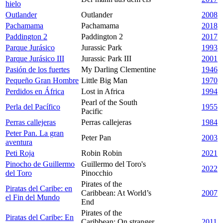
hielo
Outlander
Outlander
2008
Pachamama
Pachamama
2018
Paddington 2
Paddington 2
2017
Parque Jurásico
Jurassic Park
1993
Parque Jurásico III
Jurassic Park III
2001
Pasión de los fuertes
My Darling Clementine
1946
Pequeño Gran Hombre
Little Big Man
1970
Perdidos en África
Lost in Africa
1994
Pearl of the South
Perla del Pacífico
1955
Pacific
Perras callejeras
Perras callejeras
1984
Peter Pan. La gran
Peter Pan
2003
aventura
Peti Roja
Robin Robin
2021
Pinocho de Guillermo
Guillermo del Toro's
2022
del Toro
Pinocchio
Pirates of the
Piratas del Caribe: en
Caribbean: At World’s
2007
el Fin del Mundo
End
Pirates of the
Piratas del Caribe: En
Caribbean: On stranger
2011