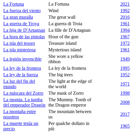
La Fortuna
La Fortuna
2021
La fuerza del viento
Wind
1992
La gran muralla
The great wall
2016
La guerra de Troya
La guerra di Troia
1961
La hija de D'Artagnan
La fille de D'Artagnan
1994
La hora de las pistolas
Hour of the gun
1967
La isla del tesoro
Treasure island
1972
La isla misteriosa
Mysterious island
1961
She wore a yellow
La legión invencible
1949
ribbon
La ley de la frontera
La ley de la frontera
1995
La ley de la fuerza
The big trees
1952
La luz del fin del
The light at the edge of
1971
mundo
the world
La máscara del Zorro
The mask of Zorro
1998
La momia. La tumba
The Mummy. Tomb of
2008
del emperador Dragón
the Dragon emperor
La montaña entre
The mountain between
2017
nosotros
us
La muerte tenía un
Per qualche dollaro in
1965
precio
più