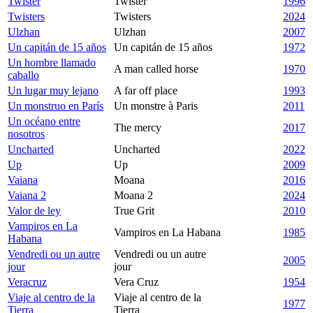
Twister
Twister
1996
Twisters
Twisters
2024
Ulzhan
Ulzhan
2007
Un capitán de 15 años
Un capitán de 15 años
1972
Un hombre llamado
A man called horse
1970
caballo
Un lugar muy lejano
A far off place
1993
Un monstruo en París
Un monstre à Paris
2011
Un océano entre
The mercy
2017
nosotros
Uncharted
Uncharted
2022
Up
Up
2009
Vaiana
Moana
2016
Vaiana 2
Moana 2
2024
Valor de ley
True Grit
2010
Vampiros en La
Vampiros en La Habana
1985
Habana
Vendredi ou un autre
Vendredi ou un autre
2005
jour
jour
Veracruz
Vera Cruz
1954
Viaje al centro de la
Viaje al centro de la
1977
Tierra
Tierra