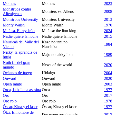
Momias
Momias
2023
Monstruos contra
Monsters vs. Aliens
2008
Alienígenas
Monstruos University
Monsters University
2013
Monty Walsh
Monte Walsh
1970
Mufasa. El rey león
Mufasa: the lion king
2024
Nadie quiere la noche
Nadie quiere la noche
2015
Nausicaä del Valle del
Kaze no tani no
1984
Viento
Naushika
Nicky, la aprendiz de
Majo no takkyûbin
1989
bruja
Noticias del gran
News of the world
2020
mundo
Océanos de fuego
Hidalgo
2004
Onward
Onward
2020
Open range
Open range
2003
Orca, la ballena asesina
Orca
1977
Oro
Oro
2017
Oro rojo
Oro rojo
1978
Óscar, Kina y el láser
Óscar, Kina y el láser
1977
Ötzi. El hombre de
Der mann aus dem eis
2017