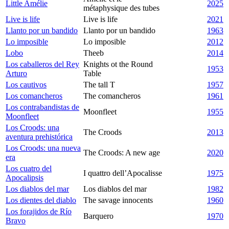
Little Amélie
2025
métaphysique des tubes
Live is life
Live is life
2021
Llanto por un bandido
Llanto por un bandido
1963
Lo imposible
Lo imposible
2012
Lobo
Theeb
2014
Los caballeros del Rey
Knights ot the Round
1953
Arturo
Table
Los cautivos
The tall T
1957
Los comancheros
The comancheros
1961
Los contrabandistas de
Moonfleet
1955
Moonfleet
Los Croods: una
The Croods
2013
aventura prehistórica
Los Croods: una nueva
The Croods: A new age
2020
era
Los cuatro del
I quattro dell’Apocalisse
1975
Apocalipsis
Los diablos del mar
Los diablos del mar
1982
Los dientes del diablo
The savage innocents
1960
Los forajidos de Río
Barquero
1970
Bravo