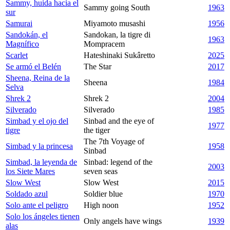
Sammy, huida hacia el
Sammy going South
1963
sur
Samurai
Miyamoto musashi
1956
Sandokán, el
Sandokan, la tigre di
1963
Magnífico
Mompracem
Scarlet
Hateshinaki Sukâretto
2025
Se armó el Belén
The Star
2017
Sheena, Reina de la
Sheena
1984
Selva
Shrek 2
Shrek 2
2004
Silverado
Silverado
1985
Simbad y el ojo del
Sinbad and the eye of
1977
tigre
the tiger
The 7th Voyage of
Simbad y la princesa
1958
Sinbad
Simbad, la leyenda de
Sinbad: legend of the
2003
los Siete Mares
seven seas
Slow West
Slow West
2015
Soldado azul
Soldier blue
1970
Solo ante el peligro
High noon
1952
Solo los ángeles tienen
Only angels have wings
1939
alas