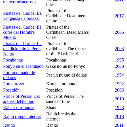
mareas misteriosas
tides
Pirates of the
Piratas del Caribe: La
Caribbean: Dead men
2017
venganza de Salazar
tell no tales
Piratas del Caribe. El
Pirates of the
cofre del Hombre
Caribbean. Dead Man’s
2006
Muerto
Chest
Piratas del Caribe. La
Pirates of the
maldición de la Perla
Caribbean: The Curse
2003
Negra
of the Black Pearl
Pocahontas
Pocahontas
1995
Ponyo en el acantilado
Gake no ue no Ponyo
2008
Por un puñado de
Per un pugno di dollari
1964
dólares
Porco rosso
Kurenai no buta
1992
Poseidón
Poseidon
2006
Prince of Persia: Las
Prince of Persia: The
2010
arenas del tiempo
sands of time
Raíces profundas
Shane
1953
Ralph breaks the
Ralph rompe internet
2018
internet
Rango
Rango
2011