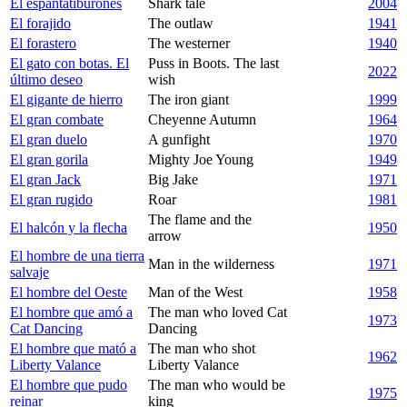
El espantatiburones
Shark tale
2004
El forajido
The outlaw
1941
El forastero
The westerner
1940
El gato con botas. El
Puss in Boots. The last
2022
último deseo
wish
El gigante de hierro
The iron giant
1999
El gran combate
Cheyenne Autumn
1964
El gran duelo
A gunfight
1970
El gran gorila
Mighty Joe Young
1949
El gran Jack
Big Jake
1971
El gran rugido
Roar
1981
The flame and the
El halcón y la flecha
1950
arrow
El hombre de una tierra
Man in the wilderness
1971
salvaje
El hombre del Oeste
Man of the West
1958
El hombre que amó a
The man who loved Cat
1973
Cat Dancing
Dancing
El hombre que mató a
The man who shot
1962
Liberty Valance
Liberty Valance
El hombre que pudo
The man who would be
1975
reinar
king