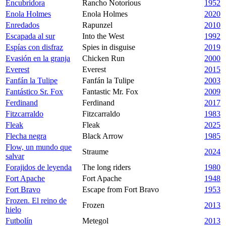
Encubridora
Rancho Notorious
1952
Enola Holmes
Enola Holmes
2020
Enredados
Rapunzel
2010
Escapada al sur
Into the West
1992
Espías con disfraz
Spies in disguise
2019
Evasión en la granja
Chicken Run
2000
Everest
Everest
2015
Fanfán la Tulipe
Fanfán la Tulipe
2003
Fantástico Sr. Fox
Fantastic Mr. Fox
2009
Ferdinand
Ferdinand
2017
Fitzcarraldo
Fitzcarraldo
1983
Fleak
Fleak
2025
Flecha negra
Black Arrow
1985
Flow, un mundo que
Straume
2024
salvar
Forajidos de leyenda
The long riders
1980
Fort Apache
Fort Apache
1948
Fort Bravo
Escape from Fort Bravo
1953
Frozen. El reino de
Frozen
2013
hielo
Futbolín
Metegol
2013