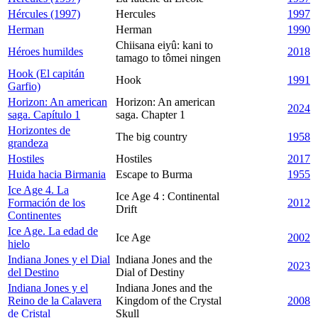
Hércules (1997)
Hercules
1997
Herman
Herman
1990
Chiisana eiyû: kani to
Héroes humildes
2018
tamago to tômei ningen
Hook (El capitán
Hook
1991
Garfio)
Horizon: An american
Horizon: An american
2024
saga. Capítulo 1
saga. Chapter 1
Horizontes de
The big country
1958
grandeza
Hostiles
Hostiles
2017
Huida hacia Birmania
Escape to Burma
1955
Ice Age 4. La
Ice Age 4 : Continental
Formación de los
2012
Drift
Continentes
Ice Age. La edad de
Ice Age
2002
hielo
Indiana Jones y el Dial
Indiana Jones and the
2023
del Destino
Dial of Destiny
Indiana Jones y el
Indiana Jones and the
Reino de la Calavera
Kingdom of the Crystal
2008
de Cristal
Skull