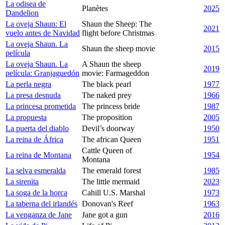
La odisea de
Planètes
2025
Dandelion
La oveja Shaun: El
Shaun the Sheep: The
2021
vuelo antes de Navidad
flight before Christmas
La oveja Shaun. La
Shaun the sheep movie
2015
película
La oveja Shaun. La
A Shaun the sheep
2019
película: Granjaguedón
movie: Farmageddon
La perla negra
The black pearl
1977
La presa desnuda
The naked prey
1966
La princesa prometida
The princess bride
1987
La propuesta
The proposition
2005
La puerta del diablo
Devil’s doorway
1950
La reina de África
The african Queen
1951
Cattle Queen of
La reina de Montana
1954
Montana
La selva esmeralda
The emerald forest
1985
La sirenita
The little mermaid
2023
La soga de la horca
Cahill U.S. Marshal
1973
La taberna del irlandés
Donovan's Reef
1963
La venganza de Jane
Jane got a gun
2016