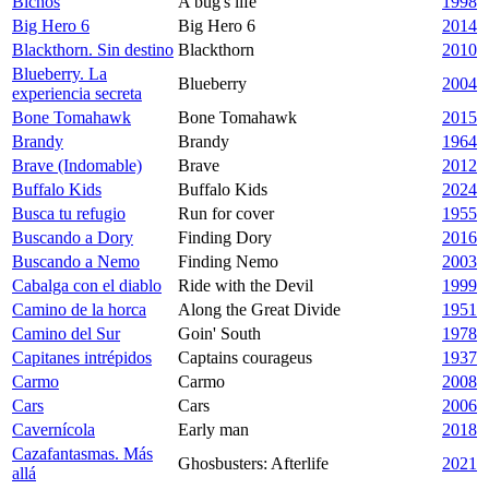
Bichos
A bug's life
1998
Big Hero 6
Big Hero 6
2014
Blackthorn. Sin destino
Blackthorn
2010
Blueberry. La
Blueberry
2004
experiencia secreta
Bone Tomahawk
Bone Tomahawk
2015
Brandy
Brandy
1964
Brave (Indomable)
Brave
2012
Buffalo Kids
Buffalo Kids
2024
Busca tu refugio
Run for cover
1955
Buscando a Dory
Finding Dory
2016
Buscando a Nemo
Finding Nemo
2003
Cabalga con el diablo
Ride with the Devil
1999
Camino de la horca
Along the Great Divide
1951
Camino del Sur
Goin' South
1978
Capitanes intrépidos
Captains courageus
1937
Carmo
Carmo
2008
Cars
Cars
2006
Cavernícola
Early man
2018
Cazafantasmas. Más
Ghosbusters: Afterlife
2021
allá