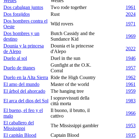
Welles
Welles
Dos cabalgan juntos
Two rode together
1961
Dos forajidos
Rust
2024
Dos hombres contra el
Wild rovers
1971
Oeste
Dos hombres y un
Butch Cassidy and the
1969
destino
Sundance Kid
Dounia y la princesa
Dounia et la princesse
2022
de Alepo
d'Alepo
Duelo al sol
Duel in the sun
1946
Gunfight at the O.K.
Duelo de titanes
1957
Corral
Duelo en la Alta Sierra
Ride the High Country
1962
El amo del mundo
Master of the world
1961
El árbol del ahorcado
The hanging tree
1959
I sopravvissuti della
El arca del dios del Sol
1983
città morta
El bueno, el feo y el
Il buono, il brutto, il
1966
malo
cattivo
El caballero del
The Mississippi gambler
1953
Mississippi
El capitán Blood
Captain Blood
1935