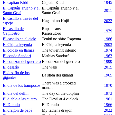
El capitán Kidd
Captain Kidd
1945
El Capitán Trueno y el
El Capitán Trueno y el
2011
Santo Grial
Santo Grial
El castillo a través del
Kagami no Kojô
2022
espejo
El castillo de
Rupan sansei:
1979
Cagliostro
Kariosutoro
El castillo en el cielo
Tenkû no shiro Rapyuta
1986
El Cid, la leyenda
El Cid, la leyenda
2003
El coloso en llamas
The towering inferno
1974
El conde Sandorf
Mathias Sandorf
1963
El corazón del guerrero
El corazón del guerrero
1999
El desafío
The walk
2015
El desafío de los
La sfida dei giganti
1965
gigantes
There was a crooked
El día de los tramposos
1970
man…
El día del delfín
The day of the dolphin
1973
El diablo a las cuatro
The Devil at 4 o’clock
1961
El Dorado
El Dorado
1966
El dragón de papá
My father's dragon
2022