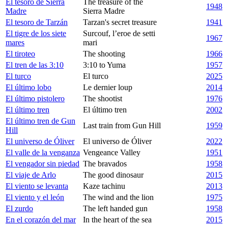
El tesoro de Sierra
The treasure of the
1948
Madre
Sierra Madre
El tesoro de Tarzán
Tarzan's secret treasure
1941
El tigre de los siete
Surcouf, l’eroe de setti
1967
mares
mari
El tiroteo
The shooting
1966
El tren de las 3:10
3:10 to Yuma
1957
El turco
El turco
2025
El último lobo
Le dernier loup
2014
El último pistolero
The shootist
1976
El último tren
El último tren
2002
El último tren de Gun
Last train from Gun Hill
1959
Hill
El universo de Óliver
El universo de Óliver
2022
El valle de la venganza
Vengeance Valley
1951
El vengador sin piedad
The bravados
1958
El viaje de Arlo
The good dinosaur
2015
El viento se levanta
Kaze tachinu
2013
El viento y el león
The wind and the lion
1975
El zurdo
The left handed gun
1958
En el corazón del mar
In the heart of the sea
2015