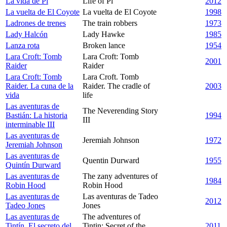
La vida de Pi
Life of Pi
2012
La vuelta de El Coyote
La vuelta de El Coyote
1998
Ladrones de trenes
The train robbers
1973
Lady Halcón
Lady Hawke
1985
Lanza rota
Broken lance
1954
Lara Croft: Tomb
Lara Croft: Tomb
2001
Raider
Raider
Lara Croft: Tomb
Lara Croft. Tomb
Raider. La cuna de la
Raider. The cradle of
2003
vida
life
Las aventuras de
The Neverending Story
Bastián: La historia
1994
III
interminable III
Las aventuras de
Jeremiah Johnson
1972
Jeremiah Johnson
Las aventuras de
Quentin Durward
1955
Quintín Durward
Las aventuras de
The zany adventures of
1984
Robin Hood
Robin Hood
Las aventuras de
Las aventuras de Tadeo
2012
Tadeo Jones
Jones
Las aventuras de
The adventures of
Tintín. El secreto del
Tintin: Secret of the
2011