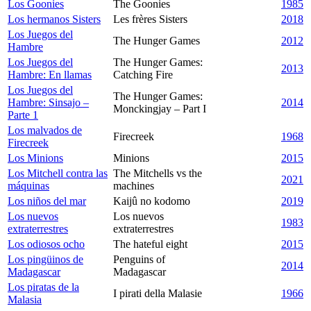
Los Goonies
The Goonies
1985
Los hermanos Sisters
Les frères Sisters
2018
Los Juegos del
The Hunger Games
2012
Hambre
Los Juegos del
The Hunger Games:
2013
Hambre: En llamas
Catching Fire
Los Juegos del
The Hunger Games:
Hambre: Sinsajo –
2014
Monckingjay – Part I
Parte 1
Los malvados de
Firecreek
1968
Firecreek
Los Minions
Minions
2015
Los Mitchell contra las
The Mitchells vs the
2021
máquinas
machines
Los niños del mar
Kaijû no kodomo
2019
Los nuevos
Los nuevos
1983
extraterrestres
extraterrestres
Los odiosos ocho
The hateful eight
2015
Los pingüinos de
Penguins of
2014
Madagascar
Madagascar
Los piratas de la
I pirati della Malasie
1966
Malasia