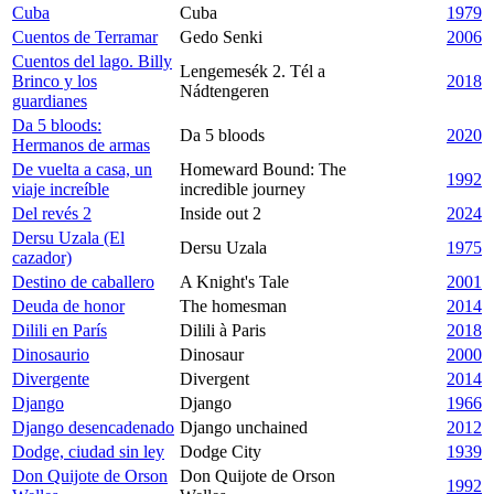
Cuba
Cuba
1979
Cuentos de Terramar
Gedo Senki
2006
Cuentos del lago. Billy
Lengemesék 2. Tél a
Brinco y los
2018
Nádtengeren
guardianes
Da 5 bloods:
Da 5 bloods
2020
Hermanos de armas
De vuelta a casa, un
Homeward Bound: The
1992
viaje increíble
incredible journey
Del revés 2
Inside out 2
2024
Dersu Uzala (El
Dersu Uzala
1975
cazador)
Destino de caballero
A Knight's Tale
2001
Deuda de honor
The homesman
2014
Dilili en París
Dilili à Paris
2018
Dinosaurio
Dinosaur
2000
Divergente
Divergent
2014
Django
Django
1966
Django desencadenado
Django unchained
2012
Dodge, ciudad sin ley
Dodge City
1939
Don Quijote de Orson
Don Quijote de Orson
1992