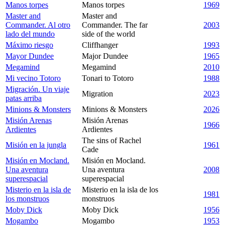
Manos torpes
Manos torpes
1969
Master and
Master and
Commander. Al otro
Commander. The far
2003
lado del mundo
side of the world
Máximo riesgo
Cliffhanger
1993
Mayor Dundee
Major Dundee
1965
Megamind
Megamind
2010
Mi vecino Totoro
Tonari to Totoro
1988
Migración. Un viaje
Migration
2023
patas arriba
Minions & Monsters
Minions & Monsters
2026
Misión Arenas
Misión Arenas
1966
Ardientes
Ardientes
The sins of Rachel
Misión en la jungla
1961
Cade
Misión en Mocland.
Misión en Mocland.
Una aventura
Una aventura
2008
superespacial
superespacial
Misterio en la isla de
Misterio en la isla de los
1981
los monstruos
monstruos
Moby Dick
Moby Dick
1956
Mogambo
Mogambo
1953