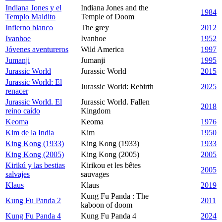
Indiana Jones y el
Indiana Jones and the
1984
Templo Maldito
Temple of Doom
Infierno blanco
The grey
2012
Ivanhoe
Ivanhoe
1952
Jóvenes aventureros
Wild America
1997
Jumanji
Jumanji
1995
Jurassic World
Jurassic World
2015
Jurassic World: El
Jurassic World: Rebirth
2025
renacer
Jurassic World. El
Jurassic World. Fallen
2018
reino caído
Kingdom
Keoma
Keoma
1976
Kim de la India
Kim
1950
King Kong (1933)
King Kong (1933)
1933
King Kong (2005)
King Kong (2005)
2005
Kirikú y las bestias
Kirikou et les bêtes
2005
salvajes
sauvages
Klaus
Klaus
2019
Kung Fu Panda : The
Kung Fu Panda 2
2011
kaboon of doom
Kung Fu Panda 4
Kung Fu Panda 4
2024