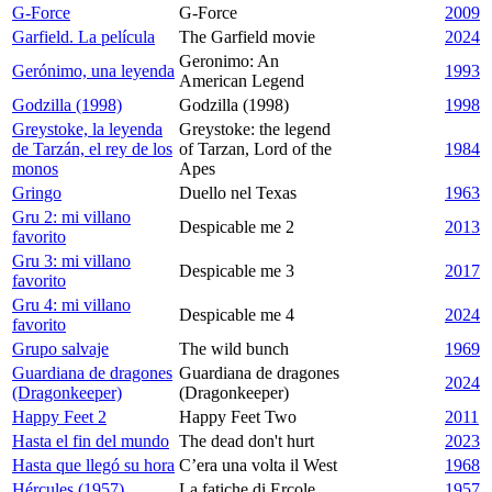
G-Force
G-Force
2009
Garfield. La película
The Garfield movie
2024
Geronimo: An
Gerónimo, una leyenda
1993
American Legend
Godzilla (1998)
Godzilla (1998)
1998
Greystoke, la leyenda
Greystoke: the legend
de Tarzán, el rey de los
of Tarzan, Lord of the
1984
monos
Apes
Gringo
Duello nel Texas
1963
Gru 2: mi villano
Despicable me 2
2013
favorito
Gru 3: mi villano
Despicable me 3
2017
favorito
Gru 4: mi villano
Despicable me 4
2024
favorito
Grupo salvaje
The wild bunch
1969
Guardiana de dragones
Guardiana de dragones
2024
(Dragonkeeper)
(Dragonkeeper)
Happy Feet 2
Happy Feet Two
2011
Hasta el fin del mundo
The dead don't hurt
2023
Hasta que llegó su hora
C’era una volta il West
1968
Hércules (1957)
La fatiche di Ercole
1957