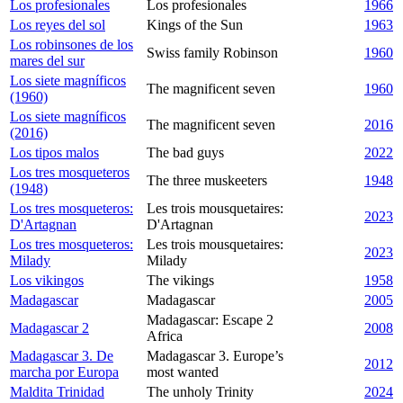
Los profesionales
Los profesionales
1966
Los reyes del sol
Kings of the Sun
1963
Los robinsones de los
Swiss family Robinson
1960
mares del sur
Los siete magníficos
The magnificent seven
1960
(1960)
Los siete magníficos
The magnificent seven
2016
(2016)
Los tipos malos
The bad guys
2022
Los tres mosqueteros
The three muskeeters
1948
(1948)
Los tres mosqueteros:
Les trois mousquetaires:
2023
D'Artagnan
D'Artagnan
Los tres mosqueteros:
Les trois mousquetaires:
2023
Milady
Milady
Los vikingos
The vikings
1958
Madagascar
Madagascar
2005
Madagascar: Escape 2
Madagascar 2
2008
Africa
Madagascar 3. De
Madagascar 3. Europe’s
2012
marcha por Europa
most wanted
Maldita Trinidad
The unholy Trinity
2024