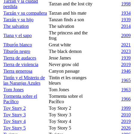
Tarzán y la ciudad
Tarzan and the lost city
1998
perdida
Tarzán y su compañera
Tarzan and his mate
1934
Tarzán y su hijo
Tanzan finds a son
1939
The salvation
The salvation
2014
The princess and the
Tiana y el sapo
2009
frog
Tiburón blanco
Great white
2021
Tiburón negro
The black demon
2023
Tierra de audaces
Jesse James
1939
Tierra de violencia
Never grow old
2019
Tierra generosa
Canyon passage
1946
Tintín y el Misterio de
Tintin et les oranges
1965
las Naranjas Azules
bleues
Tom Jones
Tom Jones
1963
Tormenta sobre el
Tormenta sobre el
1966
Pacífico
Pacífico
Toy Story 2
Toy Story 2
1999
Toy Story 3
Toy Story 3
2010
Toy Story 4
Toy Story 4
2019
Toy Story 5
Toy Story 5
2026