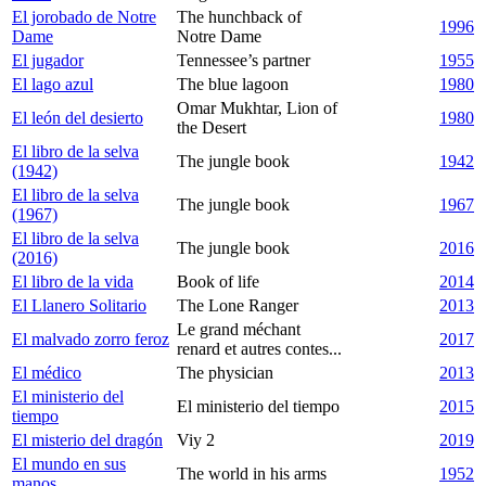
El jorobado de Notre
The hunchback of
1996
Dame
Notre Dame
El jugador
Tennessee’s partner
1955
El lago azul
The blue lagoon
1980
Omar Mukhtar, Lion of
El león del desierto
1980
the Desert
El libro de la selva
The jungle book
1942
(1942)
El libro de la selva
The jungle book
1967
(1967)
El libro de la selva
The jungle book
2016
(2016)
El libro de la vida
Book of life
2014
El Llanero Solitario
The Lone Ranger
2013
Le grand méchant
El malvado zorro feroz
2017
renard et autres contes...
El médico
The physician
2013
El ministerio del
El ministerio del tiempo
2015
tiempo
El misterio del dragón
Viy 2
2019
El mundo en sus
The world in his arms
1952
manos