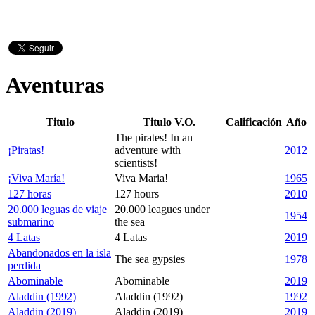
Aventuras
Titulo
Titulo V.O.
Calificación
Año
The pirates! In an
¡Piratas!
adventure with
2012
scientists!
¡Viva María!
Viva Maria!
1965
127 horas
127 hours
2010
20.000 leguas de viaje
20.000 leagues under
1954
submarino
the sea
4 Latas
4 Latas
2019
Abandonados en la isla
The sea gypsies
1978
perdida
Abominable
Abominable
2019
Aladdin (1992)
Aladdin (1992)
1992
Aladdin (2019)
Aladdin (2019)
2019