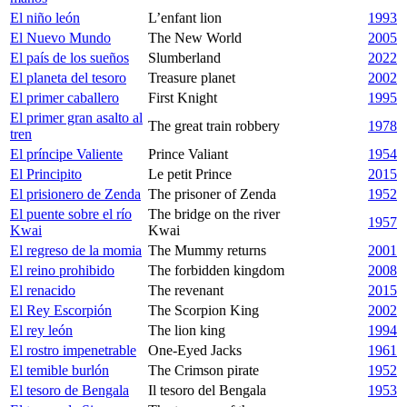
El niño león
L’enfant lion
1993
El Nuevo Mundo
The New World
2005
El país de los sueños
Slumberland
2022
El planeta del tesoro
Treasure planet
2002
El primer caballero
First Knight
1995
El primer gran asalto al
The great train robbery
1978
tren
El príncipe Valiente
Prince Valiant
1954
El Principito
Le petit Prince
2015
El prisionero de Zenda
The prisoner of Zenda
1952
El puente sobre el río
The bridge on the river
1957
Kwai
Kwai
El regreso de la momia
The Mummy returns
2001
El reino prohibido
The forbidden kingdom
2008
El renacido
The revenant
2015
El Rey Escorpión
The Scorpion King
2002
El rey león
The lion king
1994
El rostro impenetrable
One-Eyed Jacks
1961
El temible burlón
The Crimson pirate
1952
El tesoro de Bengala
Il tesoro del Bengala
1953