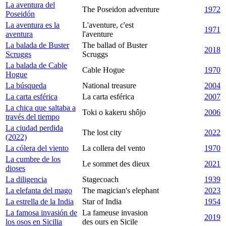
La aventura del
The Poseidon adventure
1972
Poseidón
La aventura es la
L'aventure, c'est
1971
aventura
l'aventure
La balada de Buster
The ballad of Buster
2018
Scruggs
Scruggs
La balada de Cable
Cable Hogue
1970
Hogue
La búsqueda
National treasure
2004
La carta esférica
La carta esférica
2007
La chica que saltaba a
Toki o kakeru shôjo
2006
través del tiempo
La ciudad perdida
The lost city
2022
(2022)
La cólera del viento
La collera del vento
1970
La cumbre de los
Le sommet des dieux
2021
dioses
La diligencia
Stagecoach
1939
La elefanta del mago
The magician's elephant
2023
La estrella de la India
Star of India
1954
La famosa invasión de
La fameuse invasion
2019
los osos en Sicilia
des ours en Sicile