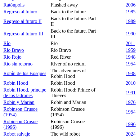
Ratónpolis
Flushed away
2006
Regreso al futuro
Back to the future
1985
Back to the future. Part
Regreso al futuro II
1989
II
Back to the future. Part
Regreso al futuro III
1990
III
Río
Rio
2011
Río Bravo
Río Bravo
1959
Río Rojo
Red River
1948
Río sin retorno
River of no return
1954
The adventures of
Robín de los Bosques
1938
Robin Hood
Robin Hood
Robin Hood
2010
Robin Hood, príncipe
Robin Hood: Prince of
1991
de los ladrones
Thieves
Robin y Marian
Robin and Marian
1976
Robinson Crusoe
Robinson Crusoe
1954
(1954)
(1954)
Robinson Crusoe
Robinson Crusoe
1996
(1996)
(1996)
Robot salvaje
The wild robot
2024