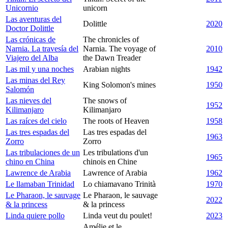
Unicornio
unicorn
Las aventuras del
Dolittle
2020
Doctor Dolittle
Las crónicas de
The chronicles of
Narnia. La travesía del
Narnia. The voyage of
2010
Viajero del Alba
the Dawn Treader
Las mil y una noches
Arabian nights
1942
Las minas del Rey
King Solomon's mines
1950
Salomón
Las nieves del
The snows of
1952
Kilimanjaro
Kilimanjaro
Las raíces del cielo
The roots of Heaven
1958
Las tres espadas del
Las tres espadas del
1963
Zorro
Zorro
Las tribulaciones de un
Les tribulations d'un
1965
chino en China
chinois en Chine
Lawrence de Arabia
Lawrence of Arabia
1962
Le llamaban Trinidad
Lo chiamavano Trinità
1970
Le Pharaon, le sauvage
Le Pharaon, le sauvage
2022
& la princess
& la princess
Linda quiere pollo
Linda veut du poulet!
2023
Amélie et le