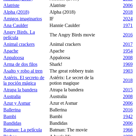
Alatriste
Alatriste
2006
Alpha (2018)
Alpha (2018)
2018
Amigos imaginarios
IF
2024
Ana Caulder
Hannie Caulder
1971
Angry Birds. La
The Angry Birds movie
2016
película
Animal crackers
Animal crackers
2017
Apache
Apache
1954
Appaloosa
Appaloosa
2008
Arma de dos filos
Shark!
1969
Asalto y robo al tren
The great robbery train
1903
Astérix. El secreto de
Astérix: Le secret de la
2018
la poción mágica
potion magique
Atrapa la bandera
Atrapa la bandera
2015
Australia
Australia
2008
Azur y Asmar
Azur et Asmar
2006
Ballerina
Ballerina
2016
Bambi
Bambi
1942
Bandidas
Bandidas
2006
Batman: La película
Batman: The movie
1966