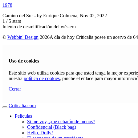
1978
Camino del Sur
- by
Enrique Colmena
,
Nov 02, 2022
1
/
5
stars
Intento de desmitificación del wéstern
©
Webbin' Design
2026
A día de hoy Criticalia posee un acervo de 64
Uso de cookies
Este sitio web utiliza cookies para que usted tenga la mejor exper
nuestra
política de cookies
, pinche el enlace para mayor informaci
Cerrar
Criticalia.com
Peliculas
Si me voy, ¿me echarán de menos?
Confidencial (Black bag)
Hello, Dolly!