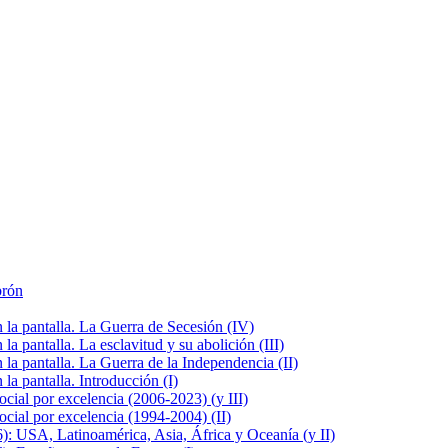
brón
la pantalla. La Guerra de Secesión (IV)
 pantalla. La esclavitud y su abolición (III)
la pantalla. La Guerra de la Independencia (II)
a pantalla. Introducción (I)
cial por excelencia (2006-2023) (y III)
cial por excelencia (1994-2004) (II)
: USA, Latinoamérica, Asia, África y Oceanía (y II)