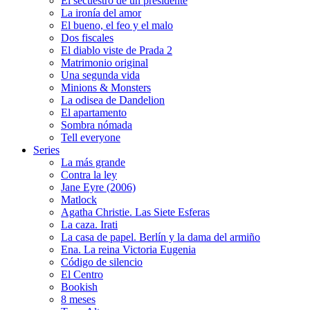
El secuestro de un presidente
La ironía del amor
El bueno, el feo y el malo
Dos fiscales
El diablo viste de Prada 2
Matrimonio original
Una segunda vida
Minions & Monsters
La odisea de Dandelion
El apartamento
Sombra nómada
Tell everyone
Series
La más grande
Contra la ley
Jane Eyre (2006)
Matlock
Agatha Christie. Las Siete Esferas
La caza. Irati
La casa de papel. Berlín y la dama del armiño
Ena. La reina Victoria Eugenia
Código de silencio
El Centro
Bookish
8 meses