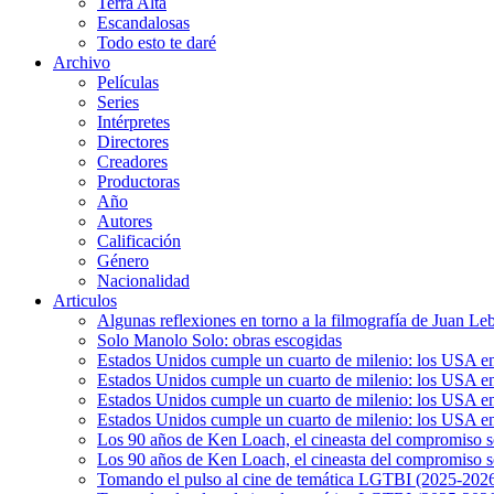
Terra Alta
Escandalosas
Todo esto te daré
Archivo
Películas
Series
Intérpretes
Directores
Creadores
Productoras
Año
Autores
Calificación
Género
Nacionalidad
Articulos
Algunas reflexiones en torno a la filmografía de Juan Le
Solo Manolo Solo: obras escogidas
Estados Unidos cumple un cuarto de milenio: los USA en 
Estados Unidos cumple un cuarto de milenio: los USA en la
Estados Unidos cumple un cuarto de milenio: los USA en 
Estados Unidos cumple un cuarto de milenio: los USA en l
Los 90 años de Ken Loach, el cineasta del compromiso so
Los 90 años de Ken Loach, el cineasta del compromiso so
Tomando el pulso al cine de temática LGTBI (2025-2026)