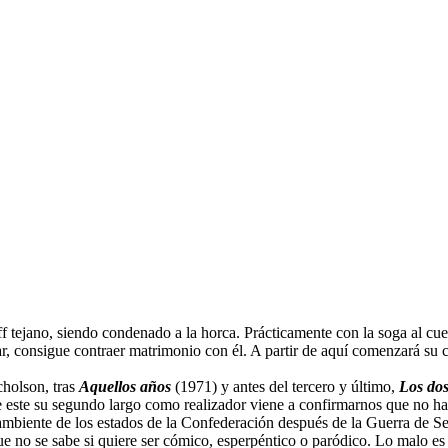
ff tejano, siendo condenado a la horca. Prácticamente con la soga al cu
gar, consigue contraer matrimonio con él. A partir de aquí comenzará su 
cholson, tras
Aquellos años
(1971) y antes del tercero y último,
Los dos
ue este su segundo largo como realizador viene a confirmarnos que no ha
el ambiente de los estados de la Confederación después de la Guerra de Se
 no se sabe si quiere ser cómico, esperpéntico o paródico. Lo malo es 