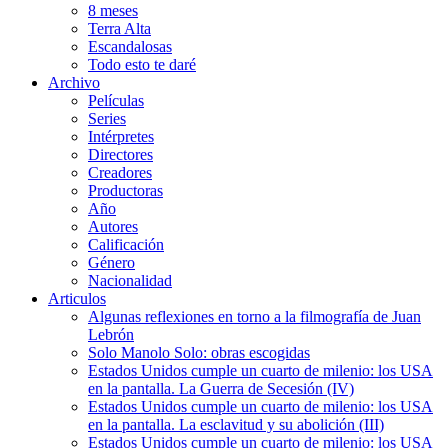
8 meses
Terra Alta
Escandalosas
Todo esto te daré
Archivo
Películas
Series
Intérpretes
Directores
Creadores
Productoras
Año
Autores
Calificación
Género
Nacionalidad
Articulos
Algunas reflexiones en torno a la filmografía de Juan
Lebrón
Solo Manolo Solo: obras escogidas
Estados Unidos cumple un cuarto de milenio: los USA
en la pantalla. La Guerra de Secesión (IV)
Estados Unidos cumple un cuarto de milenio: los USA
en la pantalla. La esclavitud y su abolición (III)
Estados Unidos cumple un cuarto de milenio: los USA