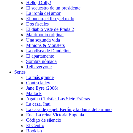
Hello, Dolly!
El secuestro de un presidente
La ironía del amor
El bueno, el feo y el malo
Dos fiscales
El diablo viste de Prada 2
Matrimonio original
Una segunda vida
Minions & Monsters
La odisea de Dandelion
El apartamento
Sombra nómada
Tell everyone
Series
La más grande
Contra la ley
Jane Eyre (2006)
Matlock
Agatha Christie. Las Siete Esferas
La caza. Irati
La casa de papel. Berlín y la dama del armiño
Ena. La reina Victoria Eugenia
Código de silencio
El Centro
Bookish