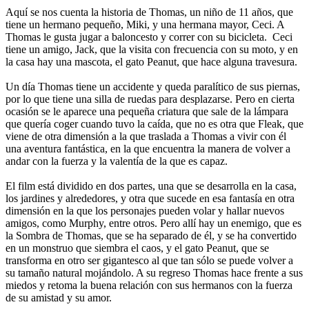
Aquí se nos cuenta la historia de Thomas, un niño de 11 años, que
tiene un hermano pequeño, Miki, y una hermana mayor, Ceci. A
Thomas le gusta jugar a baloncesto y correr con su bicicleta. Ceci
tiene un amigo, Jack, que la visita con frecuencia con su moto, y en
la casa hay una mascota, el gato Peanut, que hace alguna travesura.
Un día Thomas tiene un accidente y queda paralítico de sus piernas,
por lo que tiene una silla de ruedas para desplazarse. Pero en cierta
ocasión se le aparece una pequeña criatura que sale de la lámpara
que quería coger cuando tuvo la caída, que no es otra que Fleak, que
viene de otra dimensión a la que traslada a Thomas a vivir con él
una aventura fantástica, en la que encuentra la manera de volver a
andar con la fuerza y la valentía de la que es capaz.
El film está dividido en dos partes, una que se desarrolla en la casa,
los jardines y alrededores, y otra que sucede en esa fantasía en otra
dimensión en la que los personajes pueden volar y hallar nuevos
amigos, como Murphy, entre otros. Pero allí hay un enemigo, que es
la Sombra de Thomas, que se ha separado de él, y se ha convertido
en un monstruo que siembra el caos, y el gato Peanut, que se
transforma en otro ser gigantesco al que tan sólo se puede volver a
su tamaño natural mojándolo. A su regreso Thomas hace frente a sus
miedos y retoma la buena relación con sus hermanos con la fuerza
de su amistad y su amor.