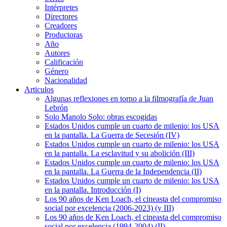
Intérpretes
Directores
Creadores
Productoras
Año
Autores
Calificación
Género
Nacionalidad
Articulos
Algunas reflexiones en torno a la filmografía de Juan
Lebrón
Solo Manolo Solo: obras escogidas
Estados Unidos cumple un cuarto de milenio: los USA
en la pantalla. La Guerra de Secesión (IV)
Estados Unidos cumple un cuarto de milenio: los USA
en la pantalla. La esclavitud y su abolición (III)
Estados Unidos cumple un cuarto de milenio: los USA
en la pantalla. La Guerra de la Independencia (II)
Estados Unidos cumple un cuarto de milenio: los USA
en la pantalla. Introducción (I)
Los 90 años de Ken Loach, el cineasta del compromiso
social por excelencia (2006-2023) (y III)
Los 90 años de Ken Loach, el cineasta del compromiso
social por excelencia (1994-2004) (II)