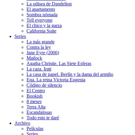
La odisea de Dandelion
El apartamento
Sombra nómada
Tell everyone
El chico y la garza
California Suite
Series
La más grande
Contra la ley
Jane Eyre (2006)
Matlock
Agatha Christie. Las Siete Esferas
La caza. Irati
La casa de papel. Berlín y la dama del armiño
Ena. La reina Victoria Eugenia
Código de silencio
El Centro
Bookish
8 meses
Terra Alta
Escandalosas
Todo esto te daré
Archivo
Películas
Series