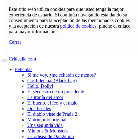
Este sitio web utiliza cookies para que usted tenga la mejor
experiencia de usuario. Si continúa navegando está dando su
consentimiento para la aceptación de las mencionadas cookies
y la aceptación de nuestra
política de cookies
, pinche el enlace
para mayor información.
Cerrar
Criticalia.com
Peliculas
Si me voy, ¿me echarán de menos?
Confidencial (Black bag)
Hello, Dolly!
El secuestro de un presidente
La ironía del amor
El bueno, el feo y el malo
Dos fiscales
El diablo viste de Prada 2
Matrimonio original
Una segunda vida
Minions & Monsters
La odisea de Dandelion