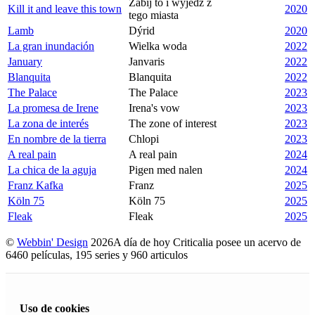
Zabij to i wyjedz z
Kill it and leave this town
2020
tego miasta
Lamb
Dýrid
2020
La gran inundación
Wielka woda
2022
January
Janvaris
2022
Blanquita
Blanquita
2022
The Palace
The Palace
2023
La promesa de Irene
Irena's vow
2023
La zona de interés
The zone of interest
2023
En nombre de la tierra
Chlopi
2023
A real pain
A real pain
2024
La chica de la aguja
Pigen med nalen
2024
Franz Kafka
Franz
2025
Köln 75
Köln 75
2025
Fleak
Fleak
2025
©
Webbin' Design
2026
A día de hoy Criticalia posee un acervo de
6460 películas, 195 series y 960 articulos
Uso de cookies