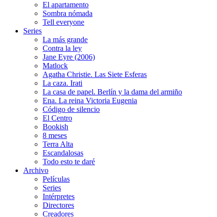
El apartamento
Sombra nómada
Tell everyone
Series
La más grande
Contra la ley
Jane Eyre (2006)
Matlock
Agatha Christie. Las Siete Esferas
La caza. Irati
La casa de papel. Berlín y la dama del armiño
Ena. La reina Victoria Eugenia
Código de silencio
El Centro
Bookish
8 meses
Terra Alta
Escandalosas
Todo esto te daré
Archivo
Películas
Series
Intérpretes
Directores
Creadores