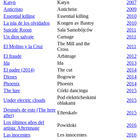
Katyn
Katyn
2007
Anticristo
Antichrist
2009
Essential killing
Essential killing
2010
La isla de los olvidados
Kongen av Bastoy
2010
Suicide Room
Sala Samobójców
2011
Un dios salvaje
Carnage
2011
The Mill and the
El Molino y la Cruz
2011
Cross
El fraude
Arbitrage
2012
Ida
Ida
2013
El padre (2014)
The cut
2014
Dioses
Bogowie
2014
Phoenix
Phoenix
2014
The lure
Córki dancingu
2015
Pod elektricheskimi
Under electric clouds
2015
oblakami
Después de esto (The here
Efterskalv
2015
after)
Los últimos años del
Powidoki
2016
artista: Afterimage
Las inocentes
Les innocentes
2016