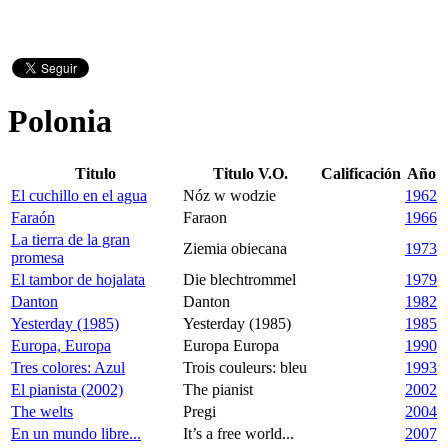
Polonia
Titulo
Titulo V.O.
Calificación
Año
El cuchillo en el agua
Nóz w wodzie
1962
Faraón
Faraon
1966
La tierra de la gran
Ziemia obiecana
1973
promesa
El tambor de hojalata
Die blechtrommel
1979
Danton
Danton
1982
Yesterday (1985)
Yesterday (1985)
1985
Europa, Europa
Europa Europa
1990
Tres colores: Azul
Trois couleurs: bleu
1993
El pianista (2002)
The pianist
2002
The welts
Pregi
2004
En un mundo libre...
It’s a free world...
2007