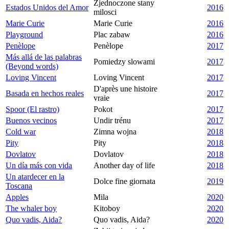
Zjednoczone stany
Estados Unidos del Amor
2016
milosci
Marie Curie
Marie Curie
2016
Playground
Plac zabaw
2016
Penèlope
Penèlope
2017
Más allá de las palabras
Pomiedzy slowami
2017
(Beyond words)
Loving Vincent
Loving Vincent
2017
D'après une histoire
Basada en hechos reales
2017
vraie
Spoor (El rastro)
Pokot
2017
Buenos vecinos
Undir trénu
2017
Cold war
Zimna wojna
2018
Pity
Pity
2018
Dovlatov
Dovlatov
2018
Un día más con vida
Another day of life
2018
Un atardecer en la
Dolce fine giornata
2019
Toscana
Apples
Mila
2020
The whaler boy
Kitoboy
2020
Quo vadis, Aida?
Quo vadis, Aida?
2020