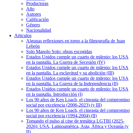
Productoras
Año
Autores
Calificación
Género
Nacionalidad
Articulos
Algunas reflexiones en torno a la filmografía de Juan
Lebrón
Solo Manolo Solo: obras escogidas
Estados Unidos cumple un cuarto de milenio: los USA
en la pantalla. La Guerra de Secesión (IV)
Estados Unidos cumple un cuarto de milenio: los USA
en la pantalla. La esclavitud y su abolición (III)
Estados Unidos cumple un cuarto de milenio: los USA
en la pantalla. La Guerra de la Independencia (II)
Estados Unidos cumple un cuarto de milenio: los USA
en la pantalla. Introducción (I)
Los 90 años de Ken Loach, el cineasta del compromiso
social por excelencia (2006-2023) (y III)
Los 90 años de Ken Loach, el cineasta del compromiso
social por excelencia (1994-2004) (II)
Tomando el pulso al cine de temática LGTBI (2025-
2026): USA, Latinoamérica, Asia, África y Oceanía (y
II)