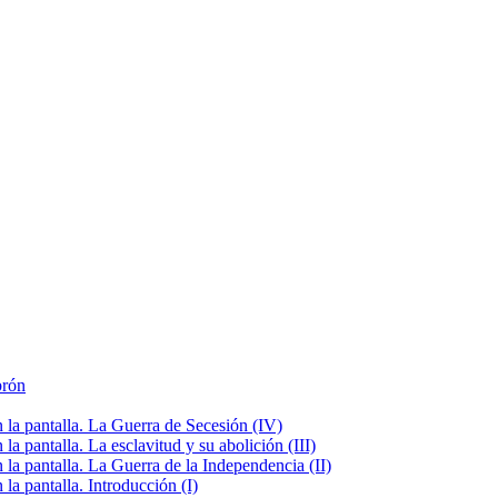
brón
la pantalla. La Guerra de Secesión (IV)
 pantalla. La esclavitud y su abolición (III)
la pantalla. La Guerra de la Independencia (II)
a pantalla. Introducción (I)