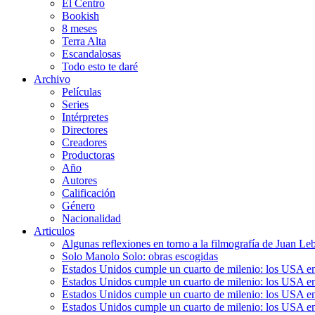
El Centro
Bookish
8 meses
Terra Alta
Escandalosas
Todo esto te daré
Archivo
Películas
Series
Intérpretes
Directores
Creadores
Productoras
Año
Autores
Calificación
Género
Nacionalidad
Articulos
Algunas reflexiones en torno a la filmografía de Juan Le
Solo Manolo Solo: obras escogidas
Estados Unidos cumple un cuarto de milenio: los USA en 
Estados Unidos cumple un cuarto de milenio: los USA en la
Estados Unidos cumple un cuarto de milenio: los USA en 
Estados Unidos cumple un cuarto de milenio: los USA en l