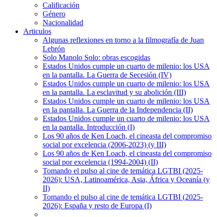
Calificación
Género
Nacionalidad
Articulos
Algunas reflexiones en torno a la filmografía de Juan
Lebrón
Solo Manolo Solo: obras escogidas
Estados Unidos cumple un cuarto de milenio: los USA
en la pantalla. La Guerra de Secesión (IV)
Estados Unidos cumple un cuarto de milenio: los USA
en la pantalla. La esclavitud y su abolición (III)
Estados Unidos cumple un cuarto de milenio: los USA
en la pantalla. La Guerra de la Independencia (II)
Estados Unidos cumple un cuarto de milenio: los USA
en la pantalla. Introducción (I)
Los 90 años de Ken Loach, el cineasta del compromiso
social por excelencia (2006-2023) (y III)
Los 90 años de Ken Loach, el cineasta del compromiso
social por excelencia (1994-2004) (II)
Tomando el pulso al cine de temática LGTBI (2025-
2026): USA, Latinoamérica, Asia, África y Oceanía (y
II)
Tomando el pulso al cine de temática LGTBI (2025-
2026): España y resto de Europa (I)