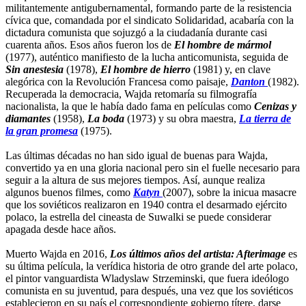
militantemente antigubernamental, formando parte de la resistencia
cívica que, comandada por el sindicato Solidaridad, acabaría con la
dictadura comunista que sojuzgó a la ciudadanía durante casi
cuarenta años. Esos años fueron los de
El hombre de mármol
(1977), auténtico manifiesto de la lucha anticomunista, seguida de
Sin anestesia
(1978),
El hombre de hierro
(1981) y, en clave
alegórica con la Revolución Francesa como paisaje,
Danton
(1982).
Recuperada la democracia, Wajda retomaría su filmografía
nacionalista, la que le había dado fama en películas como
Cenizas y
diamantes
(1958),
La boda
(1973) y su obra maestra,
La tierra de
la gran promesa
(1975).
Las últimas décadas no han sido igual de buenas para Wajda,
convertido ya en una gloria nacional pero sin el fuelle necesario para
seguir a la altura de sus mejores tiempos. Así, aunque realiza
algunos buenos filmes, como
Katyn
(2007), sobre la inicua masacre
que los soviéticos realizaron en 1940 contra el desarmado ejército
polaco, la estrella del cineasta de Suwalki se puede considerar
apagada desde hace años.
Muerto Wajda en 2016,
Los últimos años del artista: Afterimage
es
su última película, la verídica historia de otro grande del arte polaco,
el pintor vanguardista Wladyslaw Strzeminski, que fuera ideólogo
comunista en su juventud, para después, una vez que los soviéticos
establecieron en su país el correspondiente gobierno títere, darse