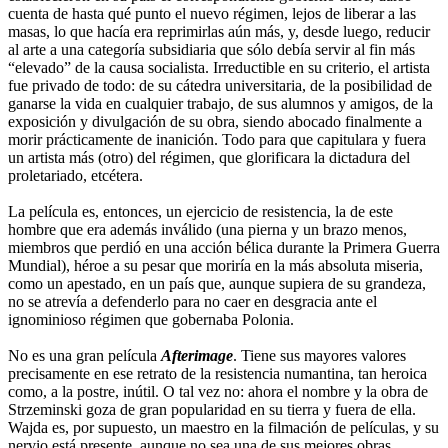
cuenta de hasta qué punto el nuevo régimen, lejos de liberar a las
masas, lo que hacía era reprimirlas aún más, y, desde luego, reducir
al arte a una categoría subsidiaria que sólo debía servir al fin más
“elevado” de la causa socialista. Irreductible en su criterio, el artista
fue privado de todo: de su cátedra universitaria, de la posibilidad de
ganarse la vida en cualquier trabajo, de sus alumnos y amigos, de la
exposición y divulgación de su obra, siendo abocado finalmente a
morir prácticamente de inanición. Todo para que capitulara y fuera
un artista más (otro) del régimen, que glorificara la dictadura del
proletariado, etcétera.
La película es, entonces, un ejercicio de resistencia, la de este
hombre que era además inválido (una pierna y un brazo menos,
miembros que perdió en una acción bélica durante la Primera Guerra
Mundial), héroe a su pesar que moriría en la más absoluta miseria,
como un apestado, en un país que, aunque supiera de su grandeza,
no se atrevía a defenderlo para no caer en desgracia ante el
ignominioso régimen que gobernaba Polonia.
No es una gran película
Afterimage
. Tiene sus mayores valores
precisamente en ese retrato de la resistencia numantina, tan heroica
como, a la postre, inútil. O tal vez no: ahora el nombre y la obra de
Strzeminski goza de gran popularidad en su tierra y fuera de ella.
Wajda es, por supuesto, un maestro en la filmación de películas, y su
nervio está presente, aunque no sea una de sus mejores obras.