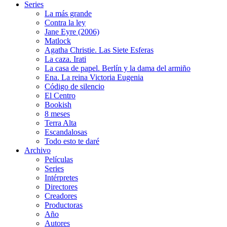
Series
La más grande
Contra la ley
Jane Eyre (2006)
Matlock
Agatha Christie. Las Siete Esferas
La caza. Irati
La casa de papel. Berlín y la dama del armiño
Ena. La reina Victoria Eugenia
Código de silencio
El Centro
Bookish
8 meses
Terra Alta
Escandalosas
Todo esto te daré
Archivo
Películas
Series
Intérpretes
Directores
Creadores
Productoras
Año
Autores