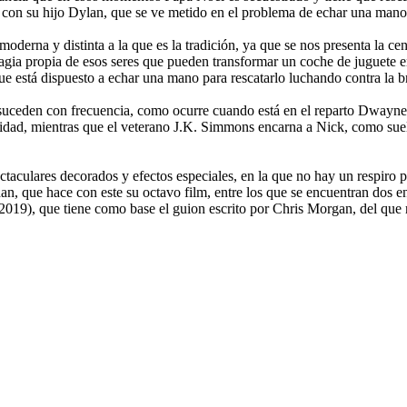
con su hijo Dylan, que se ve metido en el problema de echar una mano 
derna y distinta a la que es la tradición, ya que se nos presenta la ce
 magia propia de esos seres que pueden transformar un coche de juguete
 está dispuesto a echar una mano para rescatarlo luchando contra la bru
suceden con frecuencia, como ocurre cuando está en el reparto Dwayne
dad, mientras que el veterano J.K. Simmons encarna a Nick, como suel
ctaculares decorados y efectos especiales, en la que no hay un respiro p
n, que hace con este su octavo film, entre los que se encuentran dos en
2019), que tiene como base el guion escrito por Chris Morgan, del que r