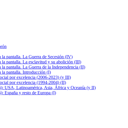
brón
la pantalla. La Guerra de Secesión (IV)
 pantalla. La esclavitud y su abolición (III)
la pantalla. La Guerra de la Independencia (II)
a pantalla. Introducción (I)
cial por excelencia (2006-2023) (y III)
cial por excelencia (1994-2004) (II)
: USA, Latinoamérica, Asia, África y Oceanía (y II)
: España y resto de Europa (I)