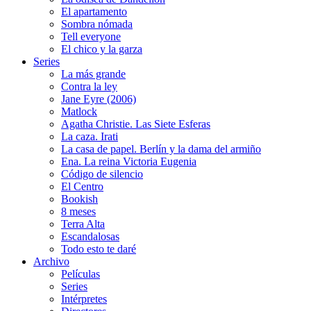
El apartamento
Sombra nómada
Tell everyone
El chico y la garza
Series
La más grande
Contra la ley
Jane Eyre (2006)
Matlock
Agatha Christie. Las Siete Esferas
La caza. Irati
La casa de papel. Berlín y la dama del armiño
Ena. La reina Victoria Eugenia
Código de silencio
El Centro
Bookish
8 meses
Terra Alta
Escandalosas
Todo esto te daré
Archivo
Películas
Series
Intérpretes