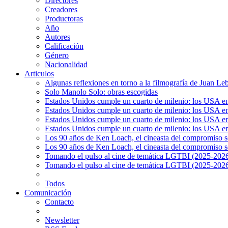
Directores
Creadores
Productoras
Año
Autores
Calificación
Género
Nacionalidad
Articulos
Algunas reflexiones en torno a la filmografía de Juan Le
Solo Manolo Solo: obras escogidas
Estados Unidos cumple un cuarto de milenio: los USA en 
Estados Unidos cumple un cuarto de milenio: los USA en la
Estados Unidos cumple un cuarto de milenio: los USA en 
Estados Unidos cumple un cuarto de milenio: los USA en l
Los 90 años de Ken Loach, el cineasta del compromiso so
Los 90 años de Ken Loach, el cineasta del compromiso so
Tomando el pulso al cine de temática LGTBI (2025-2026)
Tomando el pulso al cine de temática LGTBI (2025-2026)
Todos
Comunicación
Contacto
Newsletter