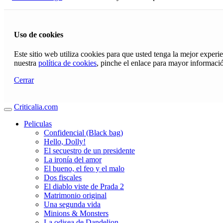
Uso de cookies
Este sitio web utiliza cookies para que usted tenga la mejor exper
nuestra
política de cookies
, pinche el enlace para mayor informaci
Cerrar
Criticalia.com
Peliculas
Confidencial (Black bag)
Hello, Dolly!
El secuestro de un presidente
La ironía del amor
El bueno, el feo y el malo
Dos fiscales
El diablo viste de Prada 2
Matrimonio original
Una segunda vida
Minions & Monsters
La odisea de Dandelion