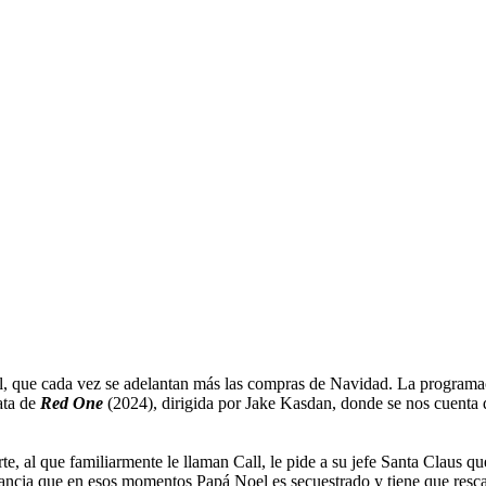
l, que cada vez se adelantan más las compras de Navidad. La programaci
rata de
Red One
(2024), dirigida por Jake Kasdan, donde se nos cuenta q
, al que familiarmente le llaman Call, le pide a su jefe Santa Claus qu
stancia que en esos momentos Papá Noel es secuestrado y tiene que rescat