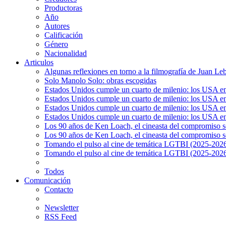
Productoras
Año
Autores
Calificación
Género
Nacionalidad
Articulos
Algunas reflexiones en torno a la filmografía de Juan Le
Solo Manolo Solo: obras escogidas
Estados Unidos cumple un cuarto de milenio: los USA en 
Estados Unidos cumple un cuarto de milenio: los USA en la
Estados Unidos cumple un cuarto de milenio: los USA en 
Estados Unidos cumple un cuarto de milenio: los USA en l
Los 90 años de Ken Loach, el cineasta del compromiso so
Los 90 años de Ken Loach, el cineasta del compromiso so
Tomando el pulso al cine de temática LGTBI (2025-2026)
Tomando el pulso al cine de temática LGTBI (2025-2026)
Todos
Comunicación
Contacto
Newsletter
RSS Feed