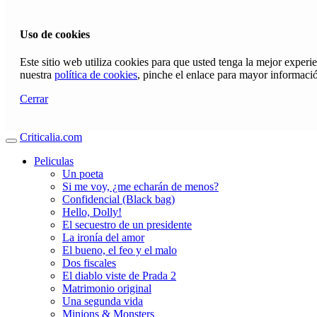
Uso de cookies
Este sitio web utiliza cookies para que usted tenga la mejor exper
nuestra
política de cookies
, pinche el enlace para mayor informaci
Cerrar
Criticalia.com
Peliculas
Un poeta
Si me voy, ¿me echarán de menos?
Confidencial (Black bag)
Hello, Dolly!
El secuestro de un presidente
La ironía del amor
El bueno, el feo y el malo
Dos fiscales
El diablo viste de Prada 2
Matrimonio original
Una segunda vida
Minions & Monsters