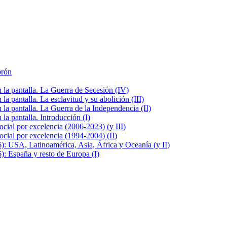
brón
la pantalla. La Guerra de Secesión (IV)
 pantalla. La esclavitud y su abolición (III)
la pantalla. La Guerra de la Independencia (II)
a pantalla. Introducción (I)
cial por excelencia (2006-2023) (y III)
cial por excelencia (1994-2004) (II)
: USA, Latinoamérica, Asia, África y Oceanía (y II)
: España y resto de Europa (I)