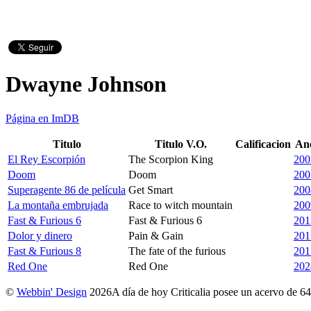
Dwayne Johnson
Página en ImDB
Titulo
Titulo V.O.
Calificacion
An
El Rey Escorpión
The Scorpion King
200
Doom
Doom
200
Superagente 86 de película
Get Smart
200
La montaña embrujada
Race to witch mountain
200
Fast & Furious 6
Fast & Furious 6
201
Dolor y dinero
Pain & Gain
201
Fast & Furious 8
The fate of the furious
201
Red One
Red One
202
©
Webbin' Design
2026
A día de hoy Criticalia posee un acervo de 64