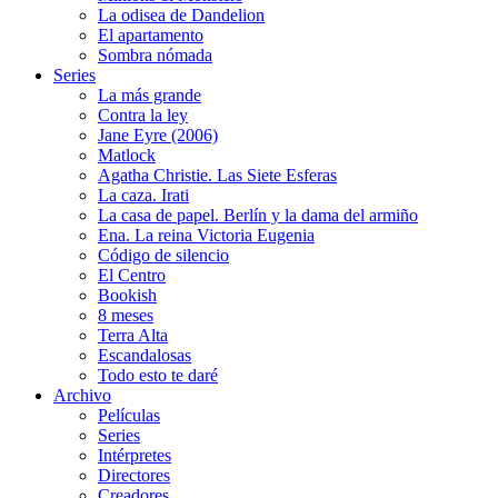
La odisea de Dandelion
El apartamento
Sombra nómada
Series
La más grande
Contra la ley
Jane Eyre (2006)
Matlock
Agatha Christie. Las Siete Esferas
La caza. Irati
La casa de papel. Berlín y la dama del armiño
Ena. La reina Victoria Eugenia
Código de silencio
El Centro
Bookish
8 meses
Terra Alta
Escandalosas
Todo esto te daré
Archivo
Películas
Series
Intérpretes
Directores
Creadores