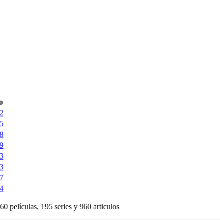
o
2
5
8
9
3
3
7
4
60 películas, 195 series y 960 articulos