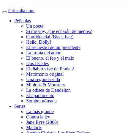
Criticalia.com
Peliculas
Un poeta
Si me voy, ¿me echarán de menos?
Confidencial (Black bag)
Hello, Dolly!
El secuestro de un presidente
La ironía del amor
El bueno, el feo y el malo
Dos fiscales
El diablo viste de Prada 2
Matrimonio original
Una segunda vida
Minions & Monsters
La odisea de Dandelion
El apartamento
Sombra nómada
Series
La más grande
Contra la ley
Jane Eyre (2006)
Matlock
Agatha Christie. Las Siete Esferas