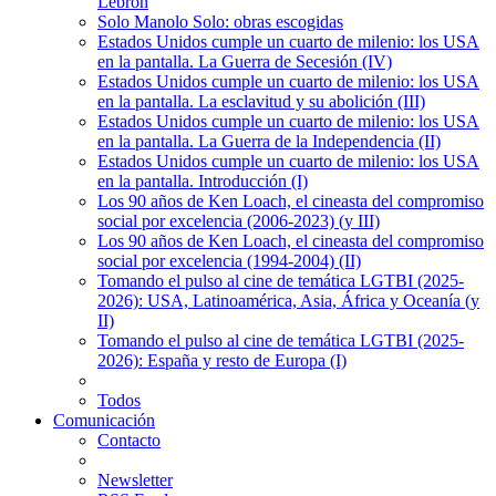
Lebrón
Solo Manolo Solo: obras escogidas
Estados Unidos cumple un cuarto de milenio: los USA
en la pantalla. La Guerra de Secesión (IV)
Estados Unidos cumple un cuarto de milenio: los USA
en la pantalla. La esclavitud y su abolición (III)
Estados Unidos cumple un cuarto de milenio: los USA
en la pantalla. La Guerra de la Independencia (II)
Estados Unidos cumple un cuarto de milenio: los USA
en la pantalla. Introducción (I)
Los 90 años de Ken Loach, el cineasta del compromiso
social por excelencia (2006-2023) (y III)
Los 90 años de Ken Loach, el cineasta del compromiso
social por excelencia (1994-2004) (II)
Tomando el pulso al cine de temática LGTBI (2025-
2026): USA, Latinoamérica, Asia, África y Oceanía (y
II)
Tomando el pulso al cine de temática LGTBI (2025-
2026): España y resto de Europa (I)
Todos
Comunicación
Contacto
Newsletter