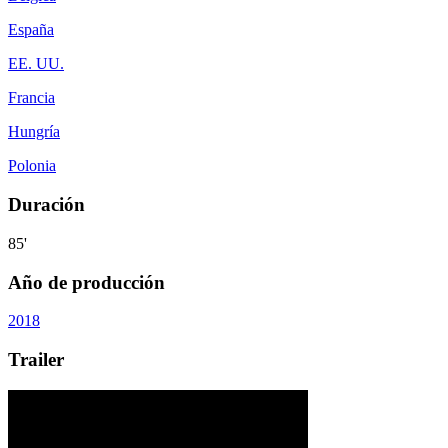
España
EE. UU.
Francia
Hungría
Polonia
Duración
85'
Año de producción
2018
Trailer