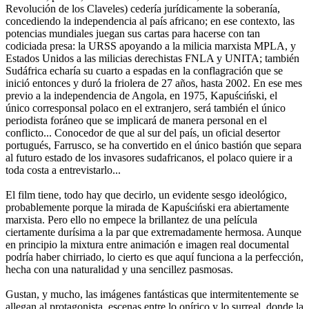
Revolución de los Claveles) cedería jurídicamente la soberanía,
concediendo la independencia al país africano; en ese contexto, las
potencias mundiales juegan sus cartas para hacerse con tan
codiciada presa: la URSS apoyando a la milicia marxista MPLA, y
Estados Unidos a las milicias derechistas FNLA y UNITA; también
Sudáfrica echaría su cuarto a espadas en la conflagración que se
inició entonces y duró la friolera de 27 años, hasta 2002. En ese mes
previo a la independencia de Angola, en 1975, Kapuściński, el
único corresponsal polaco en el extranjero, será también el único
periodista foráneo que se implicará de manera personal en el
conflicto... Conocedor de que al sur del país, un oficial desertor
portugués, Farrusco, se ha convertido en el único bastión que separa
al futuro estado de los invasores sudafricanos, el polaco quiere ir a
toda costa a entrevistarlo...
El film tiene, todo hay que decirlo, un evidente sesgo ideológico,
probablemente porque la mirada de Kapuściński era abiertamente
marxista. Pero ello no empece la brillantez de una película
ciertamente durísima a la par que extremadamente hermosa. Aunque
en principio la mixtura entre animación e imagen real documental
podría haber chirriado, lo cierto es que aquí funciona a la perfección,
hecha con una naturalidad y una sencillez pasmosas.
Gustan, y mucho, las imágenes fantásticas que intermitentemente se
allegan al protagonista, escenas entre lo onírico y lo surreal, donde la