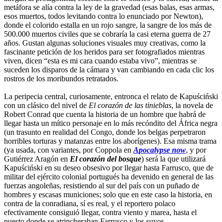
metáfora se alía contra la ley de la gravedad (esas balas, esas armas,
esos muertos, todos levitando contra lo enunciado por Newton),
donde el colorido estalla en un rojo sangre, la sangre de los más de
500.000 muertos civiles que se cobraría la casi eterna guerra de 27
años. Gustan algunas soluciones visuales muy creativas, como la
fascinante petición de los heridos para ser fotografiados mientras
viven, dicen “esta es mi cara cuando estaba vivo”, mientras se
suceden los disparos de la cámara y van cambiando en cada clic los
rostros de los moribundos retratados.
La peripecia central, curiosamente, entronca el relato de Kapuściński
con un clásico del nivel de
El corazón de las tinieblas
, la novela de
Robert Conrad que cuenta la historia de un hombre que habrá de
llegar hasta un mítico personaje en lo más recóndito del África negra
(un trasunto en realidad del Congo, donde los belgas perpetraron
horribles torturas y matanzas entre los aborígenes). Esa misma trama
(ya usada, con variantes, por Coppola en
Apocalypse now
, y por
Gutiérrez Aragón en
El corazón del bosque
) será la que utilizará
Kapuściński en su deseo obsesivo por llegar hasta Farrusco, que de
militar del ejército colonial portugués ha devenido en general de las
fuerzas angoleñas, resistiendo al sur del país con un puñado de
hombres y escasas municiones; solo que en este caso la historia, en
contra de la conradiana, sí es real, y el reportero polaco
efectivamente consiguió llegar, contra viento y marea, hasta el
puesto donde se atrincheraban Farrusco y los suyos.