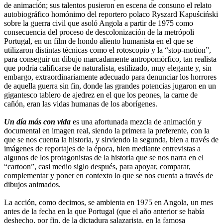
de animación; sus talentos pusieron en escena de consuno el relato
autobiográfico homónimo del reportero polaco Ryszard Kapuściński
sobre la guerra civil que asoló Angola a partir de 1975 como
consecuencia del proceso de descolonización de la metrópoli
Portugal, en un film de hondo aliento humanista en el que se
utilizaron distintas técnicas como el rotoscopio y la “stop-motion”,
para conseguir un dibujo marcadamente antropomórfico, tan realista
que podría calificarse de naturalista, estilizado, muy elegante y, sin
embargo, extraordinariamente adecuado para denunciar los horrores
de aquella guerra sin fin, donde las grandes potencias jugaron en un
gigantesco tablero de ajedrez en el que los peones, la carne de
cañón, eran las vidas humanas de los aborígenes.
Un día más con vida
es una afortunada mezcla de animación y
documental en imagen real, siendo la primera la preferente, con la
que se nos cuenta la historia, y sirviendo la segunda, bien a través de
imágenes de reportajes de la época, bien mediante entrevistas a
algunos de los protagonistas de la historia que se nos narra en el
“cartoon”, casi medio siglo después, para apoyar, comparar,
complementar y poner en contexto lo que se nos cuenta a través de
dibujos animados.
La acción, como decimos, se ambienta en 1975 en Angola, un mes
antes de la fecha en la que Portugal (que el año anterior se había
deshecho, por fin, de la dictadura salazarista, en la famosa