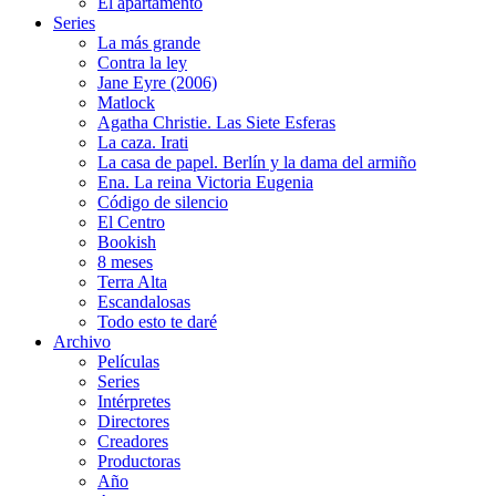
El apartamento
Series
La más grande
Contra la ley
Jane Eyre (2006)
Matlock
Agatha Christie. Las Siete Esferas
La caza. Irati
La casa de papel. Berlín y la dama del armiño
Ena. La reina Victoria Eugenia
Código de silencio
El Centro
Bookish
8 meses
Terra Alta
Escandalosas
Todo esto te daré
Archivo
Películas
Series
Intérpretes
Directores
Creadores
Productoras
Año