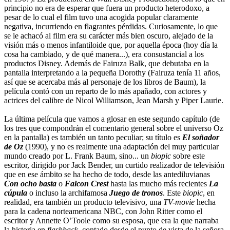
principio no era de esperar que fuera un producto heterodoxo, a
pesar de lo cual el film tuvo una acogida popular claramente
negativa, incurriendo en flagrantes pérdidas. Curiosamente, lo que
se le achacó al film era su carácter más bien oscuro, alejado de la
visión más o menos infantiloide que, por aquella época (hoy día la
cosa ha cambiado, y de qué manera...), era consustancial a los
productos Disney. Además de Fairuza Balk, que debutaba en la
pantalla interpretando a la pequeña Dorothy (Fairuza tenía 11 años,
así que se acercaba más al personaje de los libros de Baum), la
película contó con un reparto de lo más apañado, con actores y
actrices del calibre de Nicol Williamson, Jean Marsh y Piper Laurie.
La última película que vamos a glosar en este segundo capítulo (de
los tres que compondrán el comentario general sobre el universo Oz
en la pantalla) es también un tanto peculiar; su título es
El soñador
de Oz
(1990), y no es realmente una adaptación del muy particular
mundo creado por L. Frank Baum, sino... un
biopic
sobre este
escritor, dirigido por Jack Bender, un curtido realizador de televisión
que en ese ámbito se ha hecho de todo, desde las antediluvianas
Con ocho basta
o
Falcon Crest
hasta las mucho más recientes
La
cúpula
o incluso la archifamosa
Juego de tronos
. Este
biopic
, en
realidad, era también un producto televisivo, una
TV-movie
hecha
para la cadena norteamericana NBC, con John Ritter como el
escritor y Annette O’Toole como su esposa, que era la que narraba
la historia en
flashback
, contado desde el punto de vista de la señora