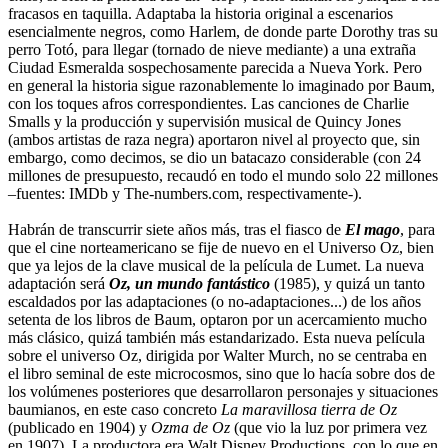
fracasos en taquilla. Adaptaba la historia original a escenarios
esencialmente negros, como Harlem, de donde parte Dorothy tras su
perro Totó, para llegar (tornado de nieve mediante) a una extraña
Ciudad Esmeralda sospechosamente parecida a Nueva York. Pero
en general la historia sigue razonablemente lo imaginado por Baum,
con los toques afros correspondientes. Las canciones de Charlie
Smalls y la producción y supervisión musical de Quincy Jones
(ambos artistas de raza negra) aportaron nivel al proyecto que, sin
embargo, como decimos, se dio un batacazo considerable (con 24
millones de presupuesto, recaudó en todo el mundo solo 22 millones
–fuentes: IMDb y The-numbers.com, respectivamente-).
Habrán de transcurrir siete años más, tras el fiasco de
El mago
, para
que el cine norteamericano se fije de nuevo en el Universo Oz, bien
que ya lejos de la clave musical de la película de Lumet. La nueva
adaptación será
Oz, un mundo fantástico
(1985), y quizá un tanto
escaldados por las adaptaciones (o no-adaptaciones...) de los años
setenta de los libros de Baum, optaron por un acercamiento mucho
más clásico, quizá también más estandarizado. Esta nueva película
sobre el universo Oz, dirigida por Walter Murch, no se centraba en
el libro seminal de este microcosmos, sino que lo hacía sobre dos de
los volúmenes posteriores que desarrollaron personajes y situaciones
baumianos, en este caso concreto
La maravillosa tierra de Oz
(publicado en 1904) y
Ozma de Oz
(que vio la luz por primera vez
en 1907). La productora era Walt Disney Productions, con lo que en