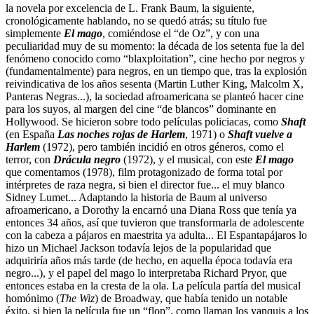
la novela por excelencia de L. Frank Baum, la siguiente,
cronológicamente hablando, no se quedó atrás; su título fue
simplemente
El mago
, comiéndose el “de Oz”, y con una
peculiaridad muy de su momento: la década de los setenta fue la del
fenómeno conocido como “blaxploitation”, cine hecho por negros y
(fundamentalmente) para negros, en un tiempo que, tras la explosión
reivindicativa de los años sesenta (Martin Luther King, Malcolm X,
Panteras Negras...), la sociedad afroamericana se planteó hacer cine
para los suyos, al margen del cine “de blancos” dominante en
Hollywood. Se hicieron sobre todo películas policiacas, como
Shaft
(en España
Las noches rojas de Harlem
, 1971) o
Shaft vuelve a
Harlem
(1972), pero también incidió en otros géneros, como el
terror, con
Drácula negro
(1972), y el musical, con este
El mago
que comentamos (1978), film protagonizado de forma total por
intérpretes de raza negra, si bien el director fue... el muy blanco
Sidney Lumet... Adaptando la historia de Baum al universo
afroamericano, a Dorothy la encarnó una Diana Ross que tenía ya
entonces 34 años, así que tuvieron que transformarla de adolescente
con la cabeza a pájaros en maestrita ya adulta... El Espantapájaros lo
hizo un Michael Jackson todavía lejos de la popularidad que
adquiriría años más tarde (de hecho, en aquella época todavía era
negro...), y el papel del mago lo interpretaba Richard Pryor, que
entonces estaba en la cresta de la ola. La película partía del musical
homónimo (
The Wiz
) de Broadway, que había tenido un notable
éxito, si bien la película fue un “flop”, como llaman los yanquis a los