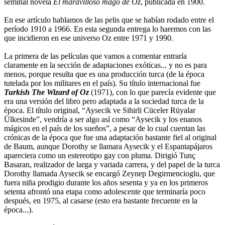
seminal novela
El maravilloso mago de Oz
, publicada en 1900.
En ese artículo hablamos de las pelis que se habían rodado entre el
período 1910 a 1966. En esta segunda entrega lo haremos con las
que incidieron en ese universo Oz entre 1971 y 1990.
La primera de las películas que vamos a comentar entraría
claramente en la sección de adaptaciones exóticas... y no es para
menos, porque resulta que es una producción turca (de la época
tutelada por los militares en el país). Su título internacional fue
Turkish The Wizard of Oz
(1971), con lo que parecía evidente que
era una versión del libro pero adaptada a la sociedad turca de la
época. El título original, “Aysecik ve Sihirli Cüceler Rüyalar
Ülkesinde”, vendría a ser algo así como “Aysecik y los enanos
mágicos en el país de los sueños”, a pesar de lo cual cuentan las
crónicas de la época que fue una adaptación bastante fiel al original
de Baum, aunque Dorothy se llamara Aysecik y el Espantapájaros
apareciera como un estereotipo gay con pluma. Dirigió Tunç
Basaran, realizador de larga y variada carrera, y del papel de la turca
Dorothy llamada Aysecik se encargó Zeynep Degirmencioglu, que
fuera niña prodigio durante los años sesenta y ya en los primeros
setenta afrontó una etapa como adolescente que terminaría poco
después, en 1975, al casarse (esto era bastante frecuente en la
época...).