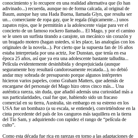
conocimiento y lo recupere en una realidad alternativa que (lo han
adivinado...) recuerda, aunque no de forma calcada, al original de
Baum, aunque hay una Hada Buena, llamada Glyn, que resulta ser
un... comerciante de ropa gay, que le regala (lógicamente...) unos
zapatos rojos, que le permitirán a la adolescente viajar para ver el
concierto de un famoso rockero llamado... El Mago, y por el camino
se le unen un surfista tirando a carajote, un mecánico sin corazón y
un bragado motero (hagan ustedes, si les place, las analogías con los
originales de la novela...). Por cierto que la supuesta fan de 16 años
estaba interpretada por una actriz, Joe Dunstan, que tenía en esa
época 25 años, así que ya era una adolescente bastante talludita...
Película evidentemente desinhibida y desprejuiciada (aunque
seguramente hoy resultará candorosamente recatada...), no debió
andar muy sobrada de presupuesto porque algunos intérpretes
hicieron varios papeles, como Graham Matters, que además de
encargarse del personaje del Mago hizo otros cinco más... Una
auténtica rareza, sin duda, que añadió además una curiosidad más a
sus particularidades, cual fue que, habiendo sido un fracaso
comercial en su tierra, Australia, sin embargo en su estreno en los
USA fue un bombazo (a su escala, se entiende), convirtiéndose en la
cinta procedente del país de los canguros más taquillera en la tierra
del Tío Sam, y adquiriendo con rapidez el rango de “película de
culto”.
Como esta década fue rica en rarezas en torno a las adaptaciones de