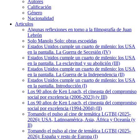
Autores
Calificación
Género
Nacionalidad
Articulos
Algunas reflexiones en torno a la filmografía de Juan
Lebrón
Solo Manolo Solo: obras escogidas
Estados Unidos cumple un cuarto de milenio: los USA
en la pantalla. La Guerra de Secesión (IV)
Estados Unidos cumple un cuarto de milenio: los USA
en la pantalla. La esclavitud y su abolición (III)
Estados Unidos cumple un cuarto de milenio: los USA
en la pantalla. La Guerra de la Independencia (II)
Estados Unidos cumple un cuarto de milenio: los USA
en la pantalla. Introducción (I)
Los 90 años de Ken Loach, el cineasta del compromiso
social por excelencia (2006-2023) (y III)
Los 90 años de Ken Loach, el cineasta del compromiso
social por excelencia (1994-2004) (II)
Tomando el pulso al cine de temática LGTBI (2025-
2026): USA, Latinoamérica, Asia, África y Oceanía (y
II)
Tomando el pulso al cine de temática LGTBI (2025-
2026): España y resto de Europa (I)