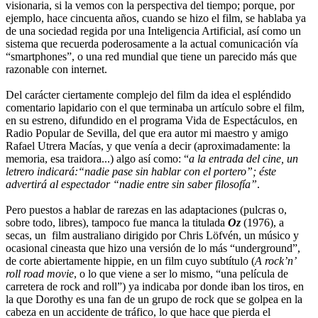
visionaria, si la vemos con la perspectiva del tiempo; porque, por
ejemplo, hace cincuenta años, cuando se hizo el film, se hablaba ya
de una sociedad regida por una Inteligencia Artificial, así como un
sistema que recuerda poderosamente a la actual comunicación vía
“smartphones”, o una red mundial que tiene un parecido más que
razonable con internet.
Del carácter ciertamente complejo del film da idea el espléndido
comentario lapidario con el que terminaba un artículo sobre el film,
en su estreno, difundido en el programa Vida de Espectáculos, en
Radio Popular de Sevilla, del que era autor mi maestro y amigo
Rafael Utrera Macías, y que venía a decir (aproximadamente: la
memoria, esa traidora...) algo así como: “
a la entrada del cine, un
letrero indicará:“nadie pase sin hablar con el portero”; éste
advertirá al espectador “nadie entre sin saber filosofía”
.
Pero puestos a hablar de rarezas en las adaptaciones (pulcras o,
sobre todo, libres), tampoco fue manca la titulada
Oz
(1976), a
secas, un film australiano dirigido por Chris Löfvén, un músico y
ocasional cineasta que hizo una versión de lo más “underground”,
de corte abiertamente hippie, en un film cuyo subtítulo (
A rock’n’
roll road movie
, o lo que viene a ser lo mismo, “una película de
carretera de rock and roll”) ya indicaba por donde iban los tiros, en
la que Dorothy es una fan de un grupo de rock que se golpea en la
cabeza en un accidente de tráfico, lo que hace que pierda el