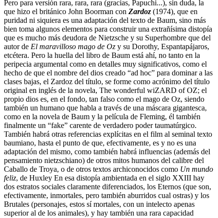
Pero para versión rara, rara, rara (gracias, Papuchi...), sin duda, la
que hizo el británico John Boorman con
Zardoz
(1974), que en
puridad ni siquiera es una adaptación del texto de Baum, sino más
bien toma algunos elementos para construir una extrañísima distopía
que es mucho más deudora de Nietzsche y su Superhombre que del
autor de
El maravilloso mago de Oz
y su Dorothy, Espantapájaros,
etcétera. Pero la huella del libro de Baum está ahí, no tanto en la
peripecia argumental como en detalles muy significativos, como el
hecho de que el nombre del dios creado “ad hoc” para dominar a las
clases bajas, el Zardoz del título, se forme como acrónimo del título
original en inglés de la novela, The wonderful wiZARD of OZ; el
propio dios es, en el fondo, tan falso como el mago de Oz, siendo
también un humano que habla a través de una máscara gigantesca,
como en la novela de Baum y la película de Fleming, él también
finalmente un “fake” carente de verdadero poder taumatúrgico.
También habrá otras referencias explícitas en el film al seminal texto
baumiano, hasta el punto de que, efectivamente, es y no es una
adaptación del mismo, como también habrá influencias (además del
pensamiento nietzschiano) de otros mitos humanos del calibre del
Caballo de Troya, o de otros textos archiconocidos como
Un mundo
feliz
, de Huxley En esa distopía ambientada en el siglo XXIII hay
dos estratos sociales claramente diferenciados, los Eternos (que son,
efectivamente, inmortales, pero también aburridos cual ostras) y los
Brutales (personajes, estos sí mortales, con un intelecto apenas
superior al de los animales), y hay también una rara capacidad