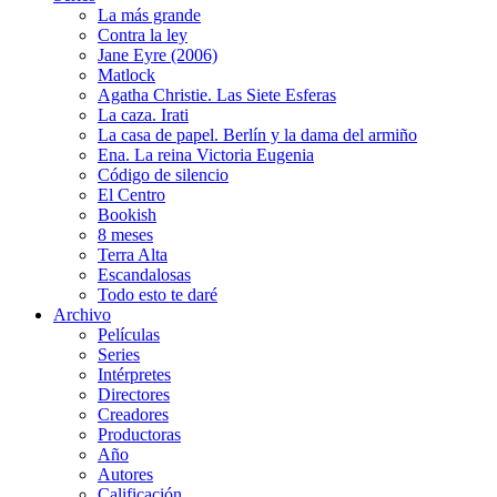
La más grande
Contra la ley
Jane Eyre (2006)
Matlock
Agatha Christie. Las Siete Esferas
La caza. Irati
La casa de papel. Berlín y la dama del armiño
Ena. La reina Victoria Eugenia
Código de silencio
El Centro
Bookish
8 meses
Terra Alta
Escandalosas
Todo esto te daré
Archivo
Películas
Series
Intérpretes
Directores
Creadores
Productoras
Año
Autores
Calificación