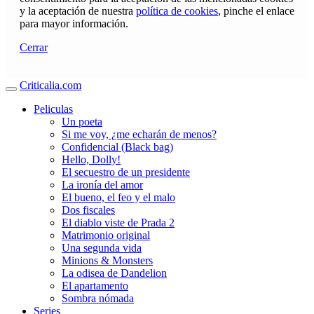
y la aceptación de nuestra
política de cookies
, pinche el enlace
para mayor información.
Cerrar
Criticalia.com
Peliculas
Un poeta
Si me voy, ¿me echarán de menos?
Confidencial (Black bag)
Hello, Dolly!
El secuestro de un presidente
La ironía del amor
El bueno, el feo y el malo
Dos fiscales
El diablo viste de Prada 2
Matrimonio original
Una segunda vida
Minions & Monsters
La odisea de Dandelion
El apartamento
Sombra nómada
Series