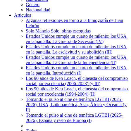
Género
Nacionalidad
Articulos
Algunas reflexiones en torno a la filmografía de Juan
Lebrón
Solo Manolo Solo: obras escogidas
Estados Unidos cumple un cuarto de milenio: los USA
en la pantalla. La Guerra de Secesión (IV)
Estados Unidos cumple un cuarto de milenio: los USA
en la pantalla. La esclavitud y su abolición (III)
Estados Unidos cumple un cuarto de milenio: los USA
en la pantalla. La Guerra de la Independencia (II)
Estados Unidos cumple un cuarto de milenio: los USA
en la pantalla. Introducción (I)
Los 90 años de Ken Loach, el cineasta del compromiso
social por excelencia (2006-2023) (y III)
Los 90 años de Ken Loach, el cineasta del compromiso
social por excelencia (1994-2004) (II)
Tomando el pulso al cine de temática LGTBI (2025-
2026): USA, Latinoamérica, Asia, África y Oceanía (y
II)
Tomando el pulso al cine de temática LGTBI (2025-
2026): España y resto de Europa (I)
Todos