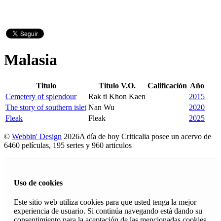
Malasia
Titulo
Titulo V.O.
Calificación
Año
Cemetery of splendour
Rak ti Khon Kaen
2015
The story of southern islet
Nan Wu
2020
Fleak
Fleak
2025
©
Webbin' Design
2026
A día de hoy Criticalia posee un acervo de
6460 películas, 195 series y 960 articulos
Uso de cookies
Este sitio web utiliza cookies para que usted tenga la mejor
experiencia de usuario. Si continúa navegando está dando su
consentimiento para la aceptación de las mencionadas cookies