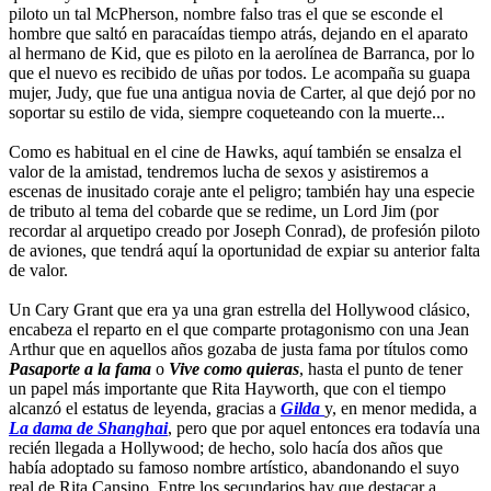
piloto un tal McPherson, nombre falso tras el que se esconde el
hombre que saltó en paracaídas tiempo atrás, dejando en el aparato
al hermano de Kid, que es piloto en la aerolínea de Barranca, por lo
que el nuevo es recibido de uñas por todos. Le acompaña su guapa
mujer, Judy, que fue una antigua novia de Carter, al que dejó por no
soportar su estilo de vida, siempre coqueteando con la muerte...
Como es habitual en el cine de Hawks, aquí también se ensalza el
valor de la amistad, tendremos lucha de sexos y asistiremos a
escenas de inusitado coraje ante el peligro; también hay una especie
de tributo al tema del cobarde que se redime, un Lord Jim (por
recordar al arquetipo creado por Joseph Conrad), de profesión piloto
de aviones, que tendrá aquí la oportunidad de expiar su anterior falta
de valor.
Un Cary Grant que era ya una gran estrella del Hollywood clásico,
encabeza el reparto en el que comparte protagonismo con una Jean
Arthur que en aquellos años gozaba de justa fama por títulos como
Pasaporte a la fama
o
Vive como quieras
, hasta el punto de tener
un papel más importante que Rita Hayworth, que con el tiempo
alcanzó el estatus de leyenda, gracias a
Gilda
y, en menor medida, a
La dama de Shanghai
, pero que por aquel entonces era todavía una
recién llegada a Hollywood; de hecho, solo hacía dos años que
había adoptado su famoso nombre artístico, abandonando el suyo
real de Rita Cansino. Entre los secundarios hay que destacar a