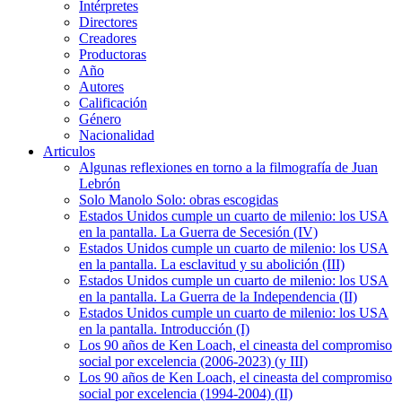
Intérpretes
Directores
Creadores
Productoras
Año
Autores
Calificación
Género
Nacionalidad
Articulos
Algunas reflexiones en torno a la filmografía de Juan
Lebrón
Solo Manolo Solo: obras escogidas
Estados Unidos cumple un cuarto de milenio: los USA
en la pantalla. La Guerra de Secesión (IV)
Estados Unidos cumple un cuarto de milenio: los USA
en la pantalla. La esclavitud y su abolición (III)
Estados Unidos cumple un cuarto de milenio: los USA
en la pantalla. La Guerra de la Independencia (II)
Estados Unidos cumple un cuarto de milenio: los USA
en la pantalla. Introducción (I)
Los 90 años de Ken Loach, el cineasta del compromiso
social por excelencia (2006-2023) (y III)
Los 90 años de Ken Loach, el cineasta del compromiso
social por excelencia (1994-2004) (II)