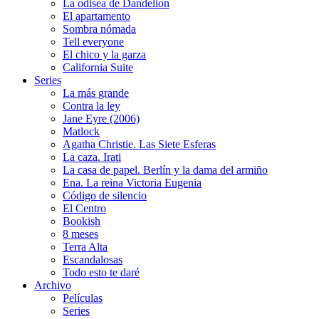
La odisea de Dandelion
El apartamento
Sombra nómada
Tell everyone
El chico y la garza
California Suite
Series
La más grande
Contra la ley
Jane Eyre (2006)
Matlock
Agatha Christie. Las Siete Esferas
La caza. Irati
La casa de papel. Berlín y la dama del armiño
Ena. La reina Victoria Eugenia
Código de silencio
El Centro
Bookish
8 meses
Terra Alta
Escandalosas
Todo esto te daré
Archivo
Películas
Series