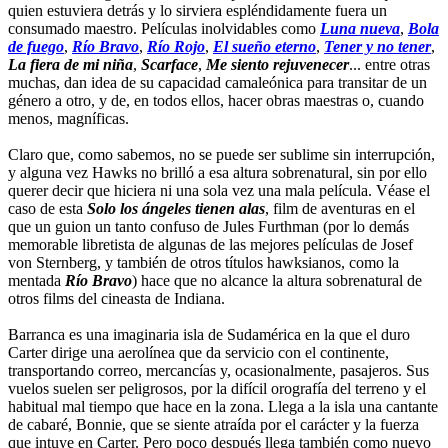
quien estuviera detrás y lo sirviera espléndidamente fuera un
consumado maestro. Películas inolvidables como
Luna nueva
,
Bola
de fuego
,
Río Bravo
,
Río Rojo
,
El sueño eterno
,
Tener y no tener
,
La fiera de mi niña
,
Scarface
,
Me siento rejuvenecer
... entre otras
muchas, dan idea de su capacidad camaleónica para transitar de un
género a otro, y de, en todos ellos, hacer obras maestras o, cuando
menos, magníficas.
Claro que, como sabemos, no se puede ser sublime sin interrupción,
y alguna vez Hawks no brilló a esa altura sobrenatural, sin por ello
querer decir que hiciera ni una sola vez una mala película. Véase el
caso de esta
Solo los ángeles tienen alas
, film de aventuras en el
que un guion un tanto confuso de Jules Furthman (por lo demás
memorable libretista de algunas de las mejores películas de Josef
von Sternberg, y también de otros títulos hawksianos, como la
mentada
Río Bravo
) hace que no alcance la altura sobrenatural de
otros films del cineasta de Indiana.
Barranca es una imaginaria isla de Sudamérica en la que el duro
Carter dirige una aerolínea que da servicio con el continente,
transportando correo, mercancías y, ocasionalmente, pasajeros. Sus
vuelos suelen ser peligrosos, por la difícil orografía del terreno y el
habitual mal tiempo que hace en la zona. Llega a la isla una cantante
de cabaré, Bonnie, que se siente atraída por el carácter y la fuerza
que intuye en Carter. Pero poco después llega también como nuevo