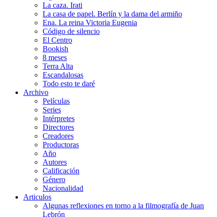
La caza. Irati
La casa de papel. Berlín y la dama del armiño
Ena. La reina Victoria Eugenia
Código de silencio
El Centro
Bookish
8 meses
Terra Alta
Escandalosas
Todo esto te daré
Archivo
Películas
Series
Intérpretes
Directores
Creadores
Productoras
Año
Autores
Calificación
Género
Nacionalidad
Articulos
Algunas reflexiones en torno a la filmografía de Juan
Lebrón