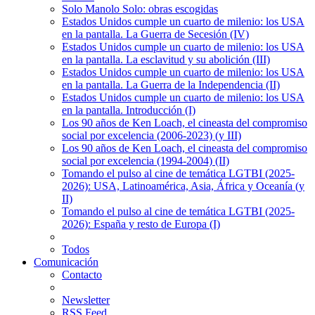
Solo Manolo Solo: obras escogidas
Estados Unidos cumple un cuarto de milenio: los USA
en la pantalla. La Guerra de Secesión (IV)
Estados Unidos cumple un cuarto de milenio: los USA
en la pantalla. La esclavitud y su abolición (III)
Estados Unidos cumple un cuarto de milenio: los USA
en la pantalla. La Guerra de la Independencia (II)
Estados Unidos cumple un cuarto de milenio: los USA
en la pantalla. Introducción (I)
Los 90 años de Ken Loach, el cineasta del compromiso
social por excelencia (2006-2023) (y III)
Los 90 años de Ken Loach, el cineasta del compromiso
social por excelencia (1994-2004) (II)
Tomando el pulso al cine de temática LGTBI (2025-
2026): USA, Latinoamérica, Asia, África y Oceanía (y
II)
Tomando el pulso al cine de temática LGTBI (2025-
2026): España y resto de Europa (I)
Todos
Comunicación
Contacto
Newsletter
RSS Feed