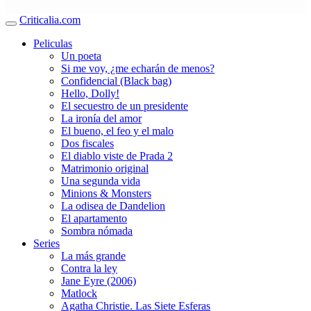
Criticalia.com
Peliculas
Un poeta
Si me voy, ¿me echarán de menos?
Confidencial (Black bag)
Hello, Dolly!
El secuestro de un presidente
La ironía del amor
El bueno, el feo y el malo
Dos fiscales
El diablo viste de Prada 2
Matrimonio original
Una segunda vida
Minions & Monsters
La odisea de Dandelion
El apartamento
Sombra nómada
Series
La más grande
Contra la ley
Jane Eyre (2006)
Matlock
Agatha Christie. Las Siete Esferas