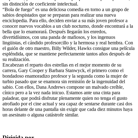
sin distinción de coeficiente intelectual.
“Bola de fuego” es una deliciosa comedia en torno a un grupo de
sabios despistados que se preparan para realizar una nueva
enciclopedia. Para ello, deciden enviar a su más joven profesor a
conocer nuevos vocablos a un club nocturno, donde encontrará a la
bella que lo enamorará. Después llegarán los enredos,
divertidísimos, con una panda de mafiosos, y los ingenuos
lingüistas, el cándido profesorcillo y la hermosa y real hembra. Con
el guión de otro maestro, Billy Wilder, Hawks consigue una película
espléndida, que se mantiene perfectamente tantos años después de
su realización.
Encabezan el reparto dos estrellas en el mejor momento de su
carrera, Gary Cooper y Barbara Stanwyck, el primero como el
bondadoso enamoradizo profesor y la segunda como la mujer de
turbio pasado que se enamora sin remisión de la ingenuidad del
sabio. Con ellos, Dana Andrews compone un malvado creíble,
cínico pero a la vez nada inicuo. Estamos ante una cinta para
paladear, que podrá disfrutar plenamente quien no tenga el gusto
atrofiado por el cine actual y sea capaz de sentarse durante casi dos
horas delante de una pantalla sin exigir que cada diez minutos haya
un asesinato o alguna catástrofe similar.
Dirigida por