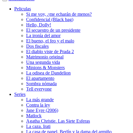
Peliculas
Si me voy, ¿me echarán de menos?
Confidencial (Black bag)
Hello, Dolly!
El secuestro de un presidente
La ironía del amor
El bueno, el feo y el malo
Dos fiscales
El diablo viste de Prada 2
Matrimonio original
Una segunda vida
Minions & Monsters
La odisea de Dandelion
El apartamento
Sombra nómada
Tell everyone
Series
La más grande
Contra la ley
Jane Eyre (2006)
Matlock
Agatha Christie. Las Siete Esferas
La caza. Irati
La casa de papel. Berlín y la dama del armiño