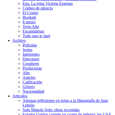
Ena. La reina Victoria Eugenia
Código de silencio
El Centro
Bookish
8 meses
Terra Alta
Escandalosas
Todo esto te daré
Archivo
Películas
Series
Intérpretes
Directores
Creadores
Productoras
Año
Autores
Calificación
Género
Nacionalidad
Articulos
Algunas reflexiones en torno a la filmografía de Juan
Lebrón
Solo Manolo Solo: obras escogidas
Estados Unidos cumple un cuarto de milenio: los USA