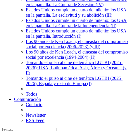
en la pantalla. La Guerra de Secesión (IV)
Estados Unidos cumple un cuarto de milenio: los USA
en la pantalla. La esclavitud y su abolición (III)
Estados Unidos cumple un cuarto de milenio: los USA
en la pantalla. La Guerra de la Independencia (II)
Estados Unidos cumple un cuarto de milenio: los USA
en la pantalla. Introducción (I)
Los 90 años de Ken Loach, el cineasta del compromiso
social por excelencia (2006-2023) (y III)
Los 90 años de Ken Loach, el cineasta del compromiso
social por excelencia (1994-2004) (II)
Tomando el pulso al cine de temática LGTBI (2025-
2026): USA, Latinoamérica, Asia, África y Oceanía (y
II)
Tomando el pulso al cine de temática LGTBI (2025-
2026): España y resto de Europa (I)
Todos
Comunicación
Contacto
Newsletter
RSS Feed