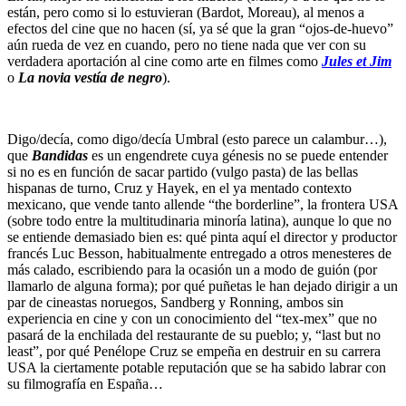
están, pero como si lo estuvieran (Bardot, Moreau), al menos a
efectos del cine que no hacen (sí, ya sé que la gran “ojos-de-huevo”
aún rueda de vez en cuando, pero no tiene nada que ver con su
verdadera aportación al cine como arte en filmes como
Jules et Jim
o
La novia vestía de negro
).
Digo/decía, como digo/decía Umbral (esto parece un calambur…),
que
Bandidas
es un engendrete cuya génesis no se puede entender
si no es en función de sacar partido (vulgo pasta) de las bellas
hispanas de turno, Cruz y Hayek, en el ya mentado contexto
mexicano, que vende tanto allende “the borderline”, la frontera USA
(sobre todo entre la multitudinaria minoría latina), aunque lo que no
se entiende demasiado bien es: qué pinta aquí el director y productor
francés Luc Besson, habitualmente entregado a otros menesteres de
más calado, escribiendo para la ocasión un a modo de guión (por
llamarlo de alguna forma); por qué puñetas le han dejado dirigir a un
par de cineastas noruegos, Sandberg y Ronning, ambos sin
experiencia en cine y con un conocimiento del “tex-mex” que no
pasará de la enchilada del restaurante de su pueblo; y, “last but no
least”, por qué Penélope Cruz se empeña en destruir en su carrera
USA la ciertamente potable reputación que se ha sabido labrar con
su filmografía en España…