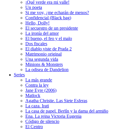
¡Qué verde era mi valle!
Un poeta
Si me voy, ¿me echarán de menos?
Confidencial (Black bag)
Hello, Dolly!
El secuestro de un presidente
La ironía del amor
El bueno, el feo y el malo
Dos fiscales
El diablo viste de Prada 2
Matrimonio original
Una segunda vida
Minions & Monsters
La odisea de Dandelion
Series
La más grande
Contra la ley
Jane Eyre (2006)
Matlock
Agatha Christie. Las Siete Esferas
La caza. Irati
La casa de papel. Berlín y la dama del armiño
Ena. La reina Victoria Eugenia
Código de silencio
El Centro