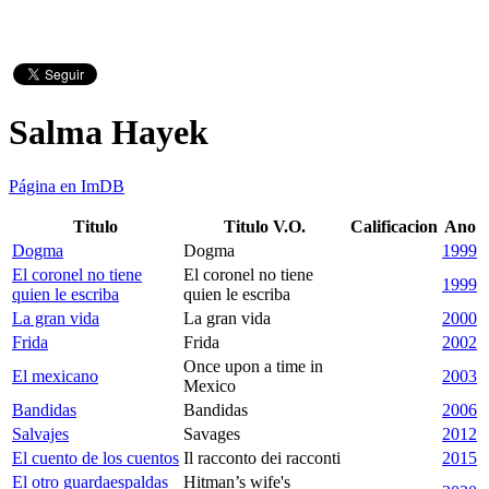
Salma Hayek
Página en ImDB
Titulo
Titulo V.O.
Calificacion
Ano
Dogma
Dogma
1999
El coronel no tiene
El coronel no tiene
1999
quien le escriba
quien le escriba
La gran vida
La gran vida
2000
Frida
Frida
2002
Once upon a time in
El mexicano
2003
Mexico
Bandidas
Bandidas
2006
Salvajes
Savages
2012
El cuento de los cuentos
Il racconto dei racconti
2015
El otro guardaespaldas
Hitman’s wife's