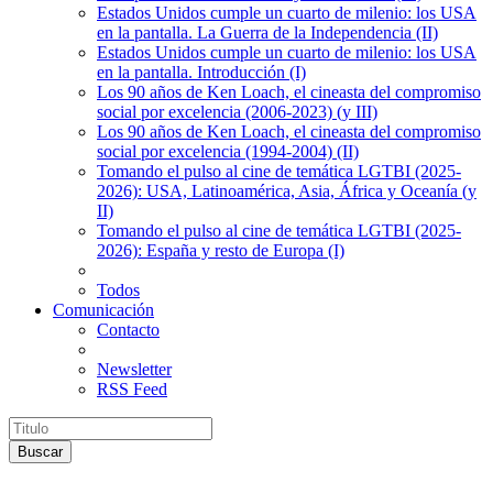
Estados Unidos cumple un cuarto de milenio: los USA
en la pantalla. La Guerra de la Independencia (II)
Estados Unidos cumple un cuarto de milenio: los USA
en la pantalla. Introducción (I)
Los 90 años de Ken Loach, el cineasta del compromiso
social por excelencia (2006-2023) (y III)
Los 90 años de Ken Loach, el cineasta del compromiso
social por excelencia (1994-2004) (II)
Tomando el pulso al cine de temática LGTBI (2025-
2026): USA, Latinoamérica, Asia, África y Oceanía (y
II)
Tomando el pulso al cine de temática LGTBI (2025-
2026): España y resto de Europa (I)
Todos
Comunicación
Contacto
Newsletter
RSS Feed
Buscar