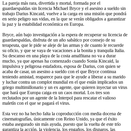
La pareja más rara, divertida y mortal, formada por el
guardaespaldas sin licencia Michael Bryce y el asesino a sueldo sin
trabajo Darius Kincaid, vuelve a la carga en una misión que pondrá
en serio peligro sus vidas, en la que se verán obligados a garantizar
la paz y la estabilidad económica en Europa.
Bryce, aún bajo investigación a la espera de recuperar su licencia de
guardaespaldas, disfruta de un año sabático por consejo de su
terapeuta, que le pide se aleje de las armas y de cuanto le recuerde
su oficio, y que se vaya de vacaciones a la bonita y tranquila Italia.
Su descanso en una playa de la costa amalfitana no va a durar
mucho, ya que apenas ha comenzado cuando Sonia Kincaid, la
impulsiva y peligrosa estafadora, esposa de Darius, con quien se
acaba de casar, un asesino a sueldo con el que Bryce continua
teniendo amistad, reaparece para que le ayude a liberar a su marido
y luchar contra un complot mundial en el que están implicados un
griego multimillonario y un ex agente, que quieren inyectar un virus
que hará que Europa caiga en un caos mortal. Los tres son
reclutados por un agente de la Interpol para rescatar el valioso
maletín con el que se pagará el virus.
Esta vez no ha hecho falta la coproducción con media docena de
cinematografías, únicamente con Reino Unido, ya que el éxito
estaba asegurado sin más ayuda, puesto que la vuelta de este trío
garantiza la acción, la violencia, los engaños, los disparos, las