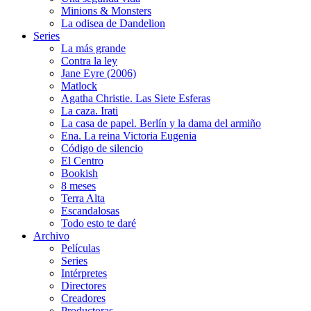
Minions & Monsters
La odisea de Dandelion
Series
La más grande
Contra la ley
Jane Eyre (2006)
Matlock
Agatha Christie. Las Siete Esferas
La caza. Irati
La casa de papel. Berlín y la dama del armiño
Ena. La reina Victoria Eugenia
Código de silencio
El Centro
Bookish
8 meses
Terra Alta
Escandalosas
Todo esto te daré
Archivo
Películas
Series
Intérpretes
Directores
Creadores
Productoras