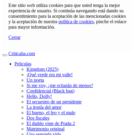
Este sitio web utiliza cookies para que usted tenga la mejor
experiencia de usuario. Si continúa navegando está dando su
consentimiento para la aceptación de las mencionadas cookies
y la aceptación de nuestra
política de cookies
, pinche el enlace
para mayor información.
Cerrar
Criticalia.com
Peliculas
Kingdom (2025)
¡Qué verde era mi valle!
Un poeta
Si me voy, ¿me echarán de menos?
Confidencial (Black bag)
Hello, Dolly!
El secuestro de un presidente
La ironía del amor
El bueno, el feo y el malo
Dos fiscales
El diablo viste de Prada 2
Matrimonio original
Una segunda vida