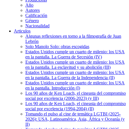
Año
Autores
Calificación
Género
Nacionalidad
Articulos
Algunas reflexiones en torno a la filmografía de Juan
Lebrón
Solo Manolo Solo: obras escogidas
Estados Unidos cumple un cuarto de milenio: los USA
en la pantalla. La Guerra de Secesión (IV)
Estados Unidos cumple un cuarto de milenio: los USA
en la pantalla. La esclavitud y su abolición (III)
Estados Unidos cumple un cuarto de milenio: los USA
en la pantalla. La Guerra de la Independencia (II)
Estados Unidos cumple un cuarto de milenio: los USA
en la pantalla. Introducción (I)
Los 90 años de Ken Loach, el cineasta del compromiso
social por excelencia (2006-2023) (y III)
Los 90 años de Ken Loach, el cineasta del compromiso
social por excelencia (1994-2004) (II)
Tomando el pulso al cine de temática LGTBI (2025-
2026): USA, Latinoamérica, Asia, África y Oceanía (y
II)