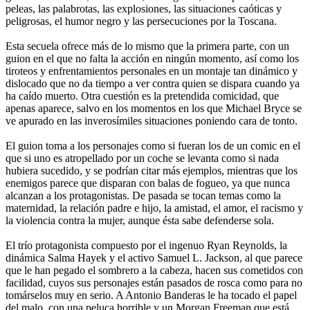
peleas, las palabrotas, las explosiones, las situaciones caóticas y
peligrosas, el humor negro y las persecuciones por la Toscana.
Esta secuela ofrece más de lo mismo que la primera parte, con un
guion en el que no falta la acción en ningún momento, así como los
tiroteos y enfrentamientos personales en un montaje tan dinámico y
dislocado que no da tiempo a ver contra quien se dispara cuando ya
ha caído muerto. Otra cuestión es la pretendida comicidad, que
apenas aparece, salvo en los momentos en los que Michael Bryce se
ve apurado en las inverosímiles situaciones poniendo cara de tonto.
El guion toma a los personajes como si fueran los de un comic en el
que si uno es atropellado por un coche se levanta como si nada
hubiera sucedido, y se podrían citar más ejemplos, mientras que los
enemigos parece que disparan con balas de fogueo, ya que nunca
alcanzan a los protagonistas. De pasada se tocan temas como la
maternidad, la relación padre e hijo, la amistad, el amor, el racismo y
la violencia contra la mujer, aunque ésta sabe defenderse sola.
El trío protagonista compuesto por el ingenuo Ryan Reynolds, la
dinámica Salma Hayek y el activo Samuel L. Jackson, al que parece
que le han pegado el sombrero a la cabeza, hacen sus cometidos con
facilidad, cuyos sus personajes están pasados de rosca como para no
tomárselos muy en serio. A Antonio Banderas le ha tocado el papel
del malo, con una peluca horrible y un Morgan Freeman que está