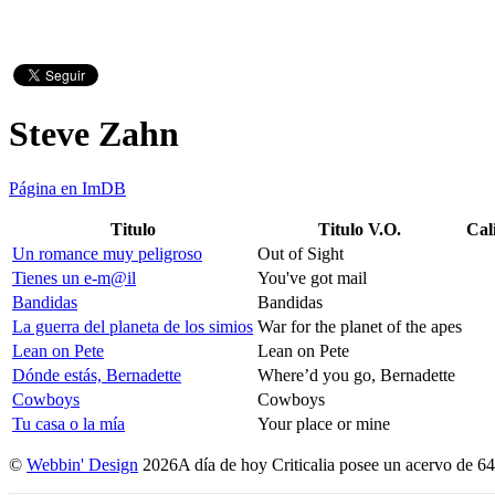
Steve Zahn
Página en ImDB
Titulo
Titulo V.O.
Cal
Un romance muy peligroso
Out of Sight
Tienes un e-m@il
You've got mail
Bandidas
Bandidas
La guerra del planeta de los simios
War for the planet of the apes
Lean on Pete
Lean on Pete
Dónde estás, Bernadette
Where’d you go, Bernadette
Cowboys
Cowboys
Tu casa o la mía
Your place or mine
©
Webbin' Design
2026
A día de hoy Criticalia posee un acervo de 64