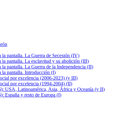
brón
la pantalla. La Guerra de Secesión (IV)
 pantalla. La esclavitud y su abolición (III)
la pantalla. La Guerra de la Independencia (II)
a pantalla. Introducción (I)
cial por excelencia (2006-2023) (y III)
cial por excelencia (1994-2004) (II)
: USA, Latinoamérica, Asia, África y Oceanía (y II)
: España y resto de Europa (I)