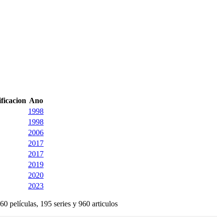
ificacion
Ano
1998
1998
2006
2017
2017
2019
2020
2023
60 películas, 195 series y 960 articulos