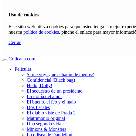
Uso de cookies
Este sitio web utiliza cookies para que usted tenga la mejor exper
nuestra
política de cookies
, pinche el enlace para mayor informaci
Cerrar
Criticalia.com
Peliculas
Si me voy, ¿me echarán de menos?
Confidencial (Black bag)
Hello, Dolly!
El secuestro de un presidente
La ironía del amor
El bueno, el feo y el malo
Dos fiscales
El diablo viste de Prada 2
Matrimonio original
Una segunda vida
Minions & Monsters
La odisea de Dandelion