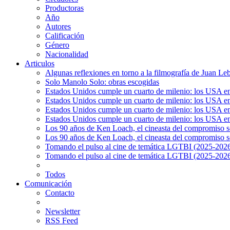
Productoras
Año
Autores
Calificación
Género
Nacionalidad
Articulos
Algunas reflexiones en torno a la filmografía de Juan Le
Solo Manolo Solo: obras escogidas
Estados Unidos cumple un cuarto de milenio: los USA en 
Estados Unidos cumple un cuarto de milenio: los USA en la
Estados Unidos cumple un cuarto de milenio: los USA en 
Estados Unidos cumple un cuarto de milenio: los USA en l
Los 90 años de Ken Loach, el cineasta del compromiso so
Los 90 años de Ken Loach, el cineasta del compromiso so
Tomando el pulso al cine de temática LGTBI (2025-2026)
Tomando el pulso al cine de temática LGTBI (2025-2026)
Todos
Comunicación
Contacto
Newsletter
RSS Feed