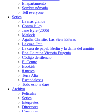
El apartamento
Sombra nómada
Tell everyone
Series
La más grande
Contra la ley
Jane Eyre (2006)
Matlock
Agatha Christie. Las Siete Esferas
La caza. Irati
La casa de papel. Berlín y la dama del armiño
Ena. La reina Victoria Eugenia
Código de silencio
El Centro
Bookish
8 meses
Terra Alta
Escandalosas
Todo esto te daré
Archivo
Películas
Series
Intérpretes
Directores
Creadores