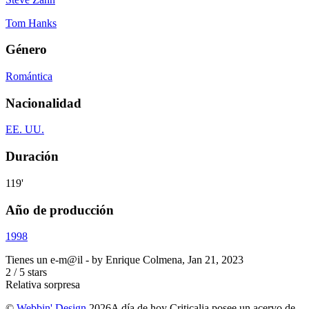
Tom Hanks
Género
Romántica
Nacionalidad
EE. UU.
Duración
119'
Año de producción
1998
Tienes un e-m@il
- by
Enrique Colmena
,
Jan 21, 2023
2
/
5
stars
Relativa sorpresa
©
Webbin' Design
2026
A día de hoy Criticalia posee un acervo de