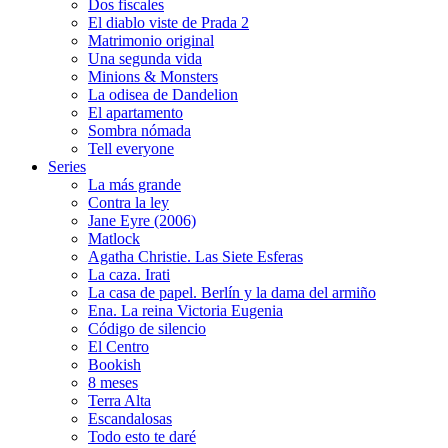
Dos fiscales
El diablo viste de Prada 2
Matrimonio original
Una segunda vida
Minions & Monsters
La odisea de Dandelion
El apartamento
Sombra nómada
Tell everyone
Series
La más grande
Contra la ley
Jane Eyre (2006)
Matlock
Agatha Christie. Las Siete Esferas
La caza. Irati
La casa de papel. Berlín y la dama del armiño
Ena. La reina Victoria Eugenia
Código de silencio
El Centro
Bookish
8 meses
Terra Alta
Escandalosas
Todo esto te daré