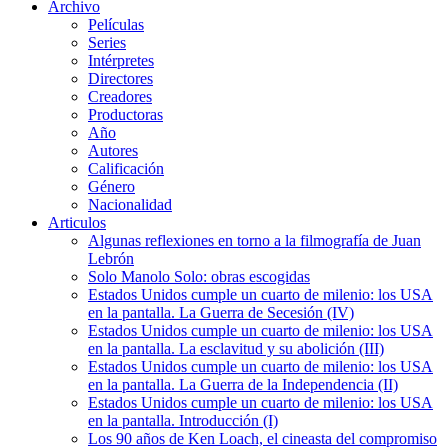
Archivo
Películas
Series
Intérpretes
Directores
Creadores
Productoras
Año
Autores
Calificación
Género
Nacionalidad
Articulos
Algunas reflexiones en torno a la filmografía de Juan
Lebrón
Solo Manolo Solo: obras escogidas
Estados Unidos cumple un cuarto de milenio: los USA
en la pantalla. La Guerra de Secesión (IV)
Estados Unidos cumple un cuarto de milenio: los USA
en la pantalla. La esclavitud y su abolición (III)
Estados Unidos cumple un cuarto de milenio: los USA
en la pantalla. La Guerra de la Independencia (II)
Estados Unidos cumple un cuarto de milenio: los USA
en la pantalla. Introducción (I)
Los 90 años de Ken Loach, el cineasta del compromiso