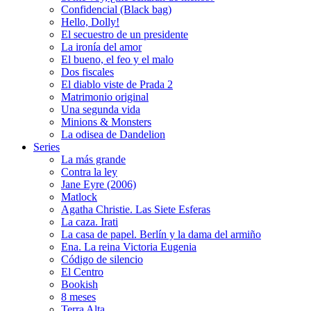
Confidencial (Black bag)
Hello, Dolly!
El secuestro de un presidente
La ironía del amor
El bueno, el feo y el malo
Dos fiscales
El diablo viste de Prada 2
Matrimonio original
Una segunda vida
Minions & Monsters
La odisea de Dandelion
Series
La más grande
Contra la ley
Jane Eyre (2006)
Matlock
Agatha Christie. Las Siete Esferas
La caza. Irati
La casa de papel. Berlín y la dama del armiño
Ena. La reina Victoria Eugenia
Código de silencio
El Centro
Bookish
8 meses
Terra Alta