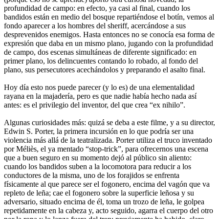
profundidad de campo: en efecto, ya casi al final, cuando los
bandidos están en medio del bosque repartiéndose el botín, vemos al
fondo aparecer a los hombres del sheriff, acercándose a sus
desprevenidos enemigos. Hasta entonces no se conocía esa forma de
expresión que daba en un mismo plano, jugando con la profundidad
de campo, dos escenas simultáneas de diferente significado: en
primer plano, los delincuentes contando lo robado, al fondo del
plano, sus persecutores acechándolos y preparando el asalto final.
Hoy día esto nos puede parecer (y lo es) de una elementalidad
rayana en la majadería, pero es que nadie había hecho nada así
antes: es el privilegio del inventor, del que crea “ex nihilo”.
Algunas curiosidades más: quizá se deba a este filme, y a su director,
Edwin S. Porter, la primera incursión en lo que podría ser una
violencia más allá de la teatralizada. Porter utiliza el truco inventado
por Méliès, el ya mentado “stop-trick”, para ofrecernos una escena
que a buen seguro en su momento dejó al público sin aliento:
cuando los bandidos suben a la locomotora para reducir a los
conductores de la misma, uno de los forajidos se enfrenta
físicamente al que parece ser el fogonero, encima del vagón que va
repleto de leña; cae el fogonero sobre la superficie leñosa y su
adversario, situado encima de él, toma un trozo de leña, le golpea
repetidamente en la cabeza y, acto seguido, agarra el cuerpo del otro