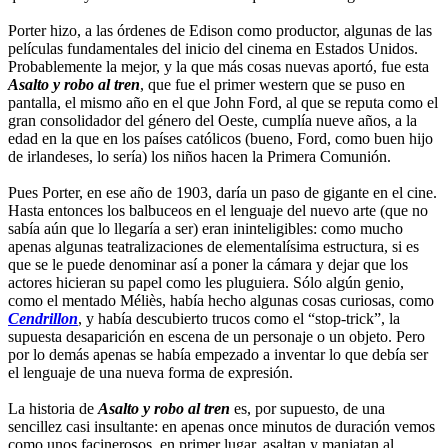
Porter hizo, a las órdenes de Edison como productor, algunas de las
películas fundamentales del inicio del cinema en Estados Unidos.
Probablemente la mejor, y la que más cosas nuevas aportó, fue esta
Asalto y robo al tren
, que fue el primer western que se puso en
pantalla, el mismo año en el que John Ford, al que se reputa como el
gran consolidador del género del Oeste, cumplía nueve años, a la
edad en la que en los países católicos (bueno, Ford, como buen hijo
de irlandeses, lo sería) los niños hacen la Primera Comunión.
Pues Porter, en ese año de 1903, daría un paso de gigante en el cine.
Hasta entonces los balbuceos en el lenguaje del nuevo arte (que no
sabía aún que lo llegaría a ser) eran ininteligibles: como mucho
apenas algunas teatralizaciones de elementalísima estructura, si es
que se le puede denominar así a poner la cámara y dejar que los
actores hicieran su papel como les pluguiera. Sólo algún genio,
como el mentado Méliès, había hecho algunas cosas curiosas, como
Cendrillon
, y había descubierto trucos como el “stop-trick”, la
supuesta desaparición en escena de un personaje o un objeto. Pero
por lo demás apenas se había empezado a inventar lo que debía ser
el lenguaje de una nueva forma de expresión.
La historia de
Asalto y robo al tren
es, por supuesto, de una
sencillez casi insultante: en apenas once minutos de duración vemos
como unos facinerosos, en primer lugar, asaltan y maniatan al