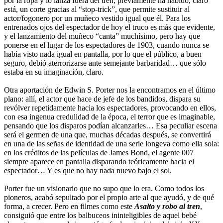
por la ropa y lo lanza fuera del tren; previamente ha habido, claro
está, un corte gracias al “stop-trick”, que permite sustituir al
actor/fogonero por un muñeco vestido igual que él. Para los
entrenados ojos del espectador de hoy el truco es más que evidente,
y el lanzamiento del muñeco “canta” muchísimo, pero hay que
ponerse en el lugar de los espectadores de 1903, cuando nunca se
había visto nada igual en pantalla, por lo que el público, a buen
seguro, debió aterrorizarse ante semejante barbaridad… que sólo
estaba en su imaginación, claro.
Otra aportación de Edwin S. Porter nos la encontramos en el último
plano: allí, el actor que hace de jefe de los bandidos, dispara su
revólver repetidamente hacia los espectadores, provocando en ellos,
con esa ingenua credulidad de la época, el terror que es imaginable,
pensando que los disparos podían alcanzarles… Esa peculiar escena
será el germen de una que, muchas décadas después, se convertirá
en una de las señas de identidad de una serie longeva como ella sola:
en los créditos de las películas de James Bond, el agente 007
siempre aparece en pantalla disparando teóricamente hacia el
espectador… Y es que no hay nada nuevo bajo el sol.
Porter fue un visionario que no supo que lo era. Como todos los
pioneros, acabó sepultado por el propio arte al que ayudó, y de qué
forma, a crecer. Pero en filmes como este
Asalto y robo al tren
,
consiguió que entre los balbuceos ininteligibles de aquel bebé