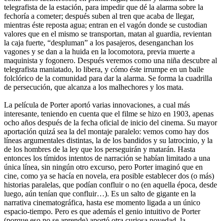
telegrafista de la estación, para impedir que dé la alarma sobre la
fechoría a cometer; después suben al tren que acaba de llegar,
mientras éste reposta agua; entran en el vagón donde se custodian
valores que en el mismo se transportan, matan al guardia, revientan
la caja fuerte, “despluman” a los pasajeros, desenganchan los
vagones y se dan a la huida en la locomotora, previa muerte a
maquinista y fogonero. Después veremos como una niña descubre al
telegrafista maniatado, lo libera, y cómo éste irrumpe en un baile
folclórico de la comunidad para dar la alarma. Se forma la cuadrilla
de persecución, que alcanza a los malhechores y los mata.
La película de Porter aportó varias innovaciones, a cual más
interesante, teniendo en cuenta que el filme se hizo en 1903, apenas
ocho años después de la fecha oficial de inicio del cinema. Su mayor
aportación quizá sea la del montaje paralelo: vemos como hay dos
líneas argumentales distintas, la de los bandidos y su latrocinio, y la
de los hombres de la ley que los perseguirán y matarán. Hasta
entonces los tímidos intentos de narración se habían limitado a una
única línea, sin ningún otro excurso, pero Porter imaginó que en
cine, como ya se hacía en novela, era posible establecer dos (o más)
historias paralelas, que podían confluir o no (en aquella época, desde
luego, aún tenían que confluir…). Es un salto de gigante en la
narrativa cinematográfica, hasta ese momento ligada a un único
espacio-tiempo. Pero es que además el genio intuitivo de Porter
(porque eso no se aprende) aportó otra curiosa novedad, la