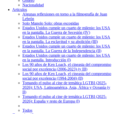
Género
Nacionalidad
Articulos
Algunas reflexiones en torno a la filmografía de Juan
Lebrón
Solo Manolo Solo: obras escogidas
Estados Unidos cumple un cuarto de milenio: los USA
en la pantalla. La Guerra de Secesión (IV)
Estados Unidos cumple un cuarto de milenio: los USA
en la pantalla. La esclavitud y su abolición (III)
Estados Unidos cumple un cuarto de milenio: los USA
en la pantalla. La Guerra de la Independencia (II)
Estados Unidos cumple un cuarto de milenio: los USA
en la pantalla. Introducción (I)
Los 90 años de Ken Loach, el cineasta del compromiso
social por excelencia (2006-2023) (y III)
Los 90 años de Ken Loach, el cineasta del compromiso
social por excelencia (1994-2004) (II)
Tomando el pulso al cine de temática LGTBI (2025-
2026): USA, Latinoamérica, Asia, África y Oceanía (y
II)
Tomando el pulso al cine de temática LGTBI (2025-
2026): España y resto de Europa (I)
Todos