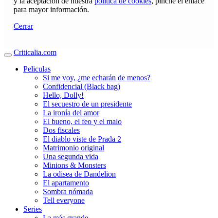
y la aceptación de nuestra
política de cookies
, pinche el enlace
para mayor información.
Cerrar
Criticalia.com
Peliculas
Si me voy, ¿me echarán de menos?
Confidencial (Black bag)
Hello, Dolly!
El secuestro de un presidente
La ironía del amor
El bueno, el feo y el malo
Dos fiscales
El diablo viste de Prada 2
Matrimonio original
Una segunda vida
Minions & Monsters
La odisea de Dandelion
El apartamento
Sombra nómada
Tell everyone
Series
La más grande