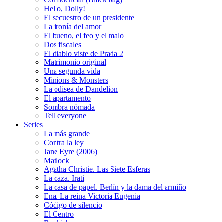
Hello, Dolly!
El secuestro de un presidente
La ironía del amor
El bueno, el feo y el malo
Dos fiscales
El diablo viste de Prada 2
Matrimonio original
Una segunda vida
Minions & Monsters
La odisea de Dandelion
El apartamento
Sombra nómada
Tell everyone
Series
La más grande
Contra la ley
Jane Eyre (2006)
Matlock
Agatha Christie. Las Siete Esferas
La caza. Irati
La casa de papel. Berlín y la dama del armiño
Ena. La reina Victoria Eugenia
Código de silencio
El Centro