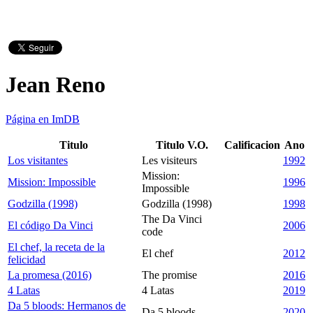
Jean Reno
Página en ImDB
Titulo
Titulo V.O.
Calificacion
Ano
Los visitantes
Les visiteurs
1992
Mission:
Mission: Impossible
1996
Impossible
Godzilla (1998)
Godzilla (1998)
1998
The Da Vinci
El código Da Vinci
2006
code
El chef, la receta de la
El chef
2012
felicidad
La promesa (2016)
The promise
2016
4 Latas
4 Latas
2019
Da 5 bloods: Hermanos de
Da 5 bloods
2020