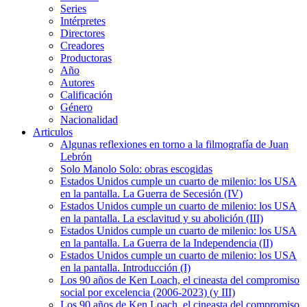
Series
Intérpretes
Directores
Creadores
Productoras
Año
Autores
Calificación
Género
Nacionalidad
Articulos
Algunas reflexiones en torno a la filmografía de Juan
Lebrón
Solo Manolo Solo: obras escogidas
Estados Unidos cumple un cuarto de milenio: los USA
en la pantalla. La Guerra de Secesión (IV)
Estados Unidos cumple un cuarto de milenio: los USA
en la pantalla. La esclavitud y su abolición (III)
Estados Unidos cumple un cuarto de milenio: los USA
en la pantalla. La Guerra de la Independencia (II)
Estados Unidos cumple un cuarto de milenio: los USA
en la pantalla. Introducción (I)
Los 90 años de Ken Loach, el cineasta del compromiso
social por excelencia (2006-2023) (y III)
Los 90 años de Ken Loach, el cineasta del compromiso