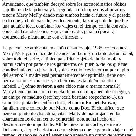
Americano, que también decayó sobre los extraordinarios réditos
taquilleros de la primera y la segunda, con lo que nos ahorramos
tener a Marty McFly dando más tumbos hacia el futuro y el pasado,
en lo que ya hubiera sido, evidentemente, la zurrapa de lo que fue
una notable idea, combinar los viajes en el tiempo con la convulsa
época de la adolescencia y (uf, qué osado, para la época...)
coqueteando pícaramente con el incesto...
La película se ambienta en el año de su rodaje, 1985: conocemos a
Marty McFly, un chico de 17 años con familia un tanto disfuncional,
sobre todo el padre, el típico papafrita, objeto de burla, mofa y
humillación por parte de los gamberros del pueblo, de los que fue
condiscípulo en su juventud, y desde entonces le toman por el pito
del sereno; la madre está permanentemente deprimida, tiene otro
hermano que es carajote, y su hermana es también tirando a
imbécil... (¿cómo tuvieron a este chico más o menos normal?);
Marty tiene también una novieta, Jennifer, compañera de colegio, y
un amigo ya maduro (esto hoy sería bastante sospechoso...), un
sabio con pinta de científico loco, el doctor Emmett Brown,
familiarmente conocido por Marty como Doc. El científico, que
tiene un punto de chaladura, cita a Marty de madrugada en los
aparcamientos de un centro comercial, porque ha hecho un
descubrimiento importante. Allí le muestra un coche, de marca
DeLorean, al que ha dotado de un sistema que le permite viajar en el
tiempo; cuando se lo está enseñando aparece un grupo de terroristas