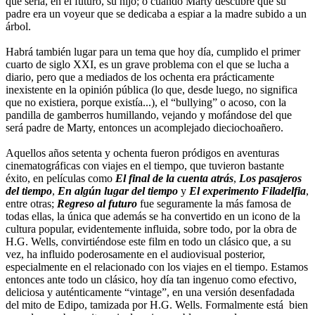
que sería, en el futuro, su hijo; o cuando Marty descubre que su
padre era un voyeur que se dedicaba a espiar a la madre subido a un
árbol.
Habrá también lugar para un tema que hoy día, cumplido el primer
cuarto de siglo XXI, es un grave problema con el que se lucha a
diario, pero que a mediados de los ochenta era prácticamente
inexistente en la opinión pública (lo que, desde luego, no significa
que no existiera, porque existía...), el “bullying” o acoso, con la
pandilla de gamberros humillando, vejando y mofándose del que
será padre de Marty, entonces un acomplejado dieciochoañero.
Aquellos años setenta y ochenta fueron pródigos en aventuras
cinematográficas con viajes en el tiempo, que tuvieron bastante
éxito, en películas como
El final de la cuenta atrás
,
Los pasajeros
del tiempo
,
En algún lugar del tiempo
y
El experimento Filadelfia
,
entre otras;
Regreso al futuro
fue seguramente la más famosa de
todas ellas, la única que además se ha convertido en un icono de la
cultura popular, evidentemente influida, sobre todo, por la obra de
H.G. Wells, convirtiéndose este film en todo un clásico que, a su
vez, ha influido poderosamente en el audiovisual posterior,
especialmente en el relacionado con los viajes en el tiempo. Estamos
entonces ante todo un clásico, hoy día tan ingenuo como efectivo,
deliciosa y auténticamente “vintage”, en una versión desenfadada
del mito de Edipo, tamizada por H.G. Wells. Formalmente está bien