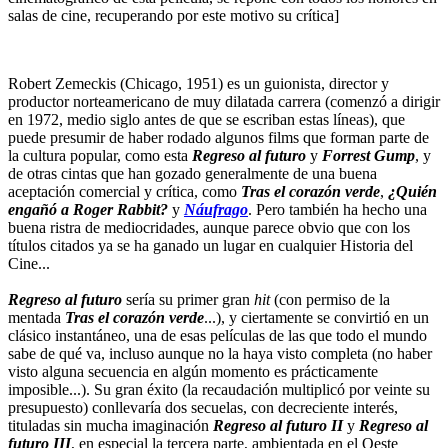
salas de cine, recuperando por este motivo su crítica]
Robert Zemeckis (Chicago, 1951) es un guionista, director y
productor norteamericano de muy dilatada carrera (comenzó a dirigir
en 1972, medio siglo antes de que se escriban estas líneas), que
puede presumir de haber rodado algunos films que forman parte de
la cultura popular, como esta
Regreso al futuro
y
Forrest Gump
, y
de otras cintas que han gozado generalmente de una buena
aceptación comercial y crítica, como
Tras el corazón verde
,
¿Quién
engañó a Roger Rabbit?
y
Náufrago
. Pero también ha hecho una
buena ristra de mediocridades, aunque parece obvio que con los
títulos citados ya se ha ganado un lugar en cualquier Historia del
Cine...
Regreso al futuro
sería su primer gran
hit
(con permiso de la
mentada
Tras el corazón verde
...), y ciertamente se convirtió en un
clásico instantáneo, una de esas películas de las que todo el mundo
sabe de qué va, incluso aunque no la haya visto completa (no haber
visto alguna secuencia en algún momento es prácticamente
imposible...). Su gran éxito (la recaudación multiplicó por veinte su
presupuesto) conllevaría dos secuelas, con decreciente interés,
tituladas sin mucha imaginación
Regreso al futuro II
y
Regreso al
futuro III
, en especial la tercera parte, ambientada en el Oeste