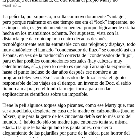
existiría...
La película, por supuesto, resulta conmovedoramente “vintage”,
pero porque realmente en ese tiempo ese era el “look” imperante, no
es impostado, es genuinamente ochentera porque lógicamente estaba
hecha en los mismísimos ochenta. Por supuesto, vista con la
distancia que da contemplarla cuatro décadas después,
tecnológicamente resulta entrañable con sus relojitos y displays, todo
muy analógico; el llamado “condensador de fluzo” se conoció así en
España, en vez de la traducción correcta de “condensador de flujo”,
para evitar posibles connotaciones sexuales (hay cabezas muy
calenturientas, sí...), pero lo cierto es que aquí arraigó la expresión,
hasta el punto incluso de dar años después ese nombre a un
programa televisivo. Ese “condensador de fluzo” sería el ignoto
responsable de los viajes en el tiempo, un invento de Doc, el sabio
tirando a majara, en el fondo la mejor forma para no dar
explicaciones científicas sobre un imposible.
Tiene la peli algunos toques algo picantes, como ese Marty que, tras
ser atropellado, despierta en casa de la madre en calzoncillos (bueno,
bóxers, que para la gente de los cincuenta debía ser lo más raro del
mundo...), habiendo sido su madre (que entonces tenía su misma
edad...) la que le había quitado los pantalones, con cierto
alegramiento de las pajarillas por parte de la chica, para horror del