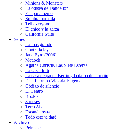
Minions & Monsters
La odisea de Dandelion
El apartamento
Sombra nómada
Tell everyone
El chico y la garza
California Suite
Series
La más grande
Contra la ley
Jane Eyre (2006)
Matlock
Agatha Christie. Las Siete Esferas
La caza. Irati
La casa de papel. Berlín y la dama del armiño
Ena. La reina Victoria Eugenia
Código de silencio
El Centro
Bookish
8 meses
Terra Alta
Escandalosas
Todo esto te daré
Archivo
Películas