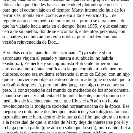
libios a los que Doc les ha escamoteado el plutonio que necesita
para que el coche viaje en el tiempo; Marty, intentando huir de los
terroristas, monta en el coche, acelera a toda velocidad y... de
repente aparece en medio de un campo... pronto se dará cuenta de
que ha viajado hacia atrás en el tiempo, hasta 1955, y que está muy
cerca de su pueblo, donde se encontrará, entre otras personas, con
sus padres, cuando aún no eran novios, pero también con una
versión rejuvenecida de Doc...
A vueltas con la “paradoja del astronauta” (ya saben: si un
astronauta viajara al pasado y matara a su abuelo, no habría
existido...), Zemeckis y su coguionista Bob Gale urdieron una
curiosa aventura fantacientífica en la que combinaron elementos
curiosos, como esa evidente referencia al mito de Edipo, con un hijo
que se convierte en objeto de deseo de su madre (que no sabe que lo
será años después...), pero también juega con algo que cae por su
peso, la contraposición del mundo de mediados de los años ochenta,
cuando se rueda y ambienta el film inicialmente, con el mundo de
mediados de los cincuenta, en el que Elvis
et alii
aún no había
revolucionado la mojigata sociedad norteamericana de la época. Ese
juego que contrapone dos tiempos históricos y sociológicos funciona
razonablemente bien, dentro de la trama del film que girará en torno
a la necesidad de que la madre de Marty deje de interesarse por él y
lo haga por su padre (que aún no sabe que lo será), por cuanto, fiel a
la paradoja del astronauta, de otra forma el propio Marty no