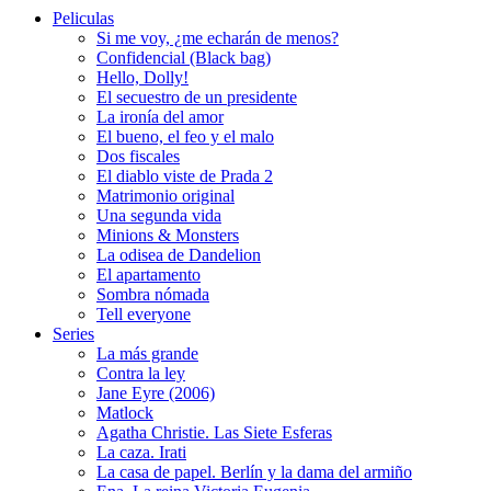
Peliculas
Si me voy, ¿me echarán de menos?
Confidencial (Black bag)
Hello, Dolly!
El secuestro de un presidente
La ironía del amor
El bueno, el feo y el malo
Dos fiscales
El diablo viste de Prada 2
Matrimonio original
Una segunda vida
Minions & Monsters
La odisea de Dandelion
El apartamento
Sombra nómada
Tell everyone
Series
La más grande
Contra la ley
Jane Eyre (2006)
Matlock
Agatha Christie. Las Siete Esferas
La caza. Irati
La casa de papel. Berlín y la dama del armiño