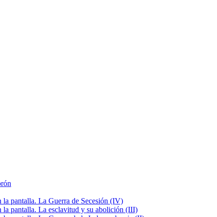
brón
la pantalla. La Guerra de Secesión (IV)
 pantalla. La esclavitud y su abolición (III)