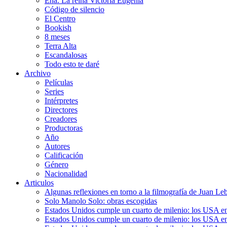
Ena. La reina Victoria Eugenia
Código de silencio
El Centro
Bookish
8 meses
Terra Alta
Escandalosas
Todo esto te daré
Archivo
Películas
Series
Intérpretes
Directores
Creadores
Productoras
Año
Autores
Calificación
Género
Nacionalidad
Articulos
Algunas reflexiones en torno a la filmografía de Juan Le
Solo Manolo Solo: obras escogidas
Estados Unidos cumple un cuarto de milenio: los USA en 
Estados Unidos cumple un cuarto de milenio: los USA en la