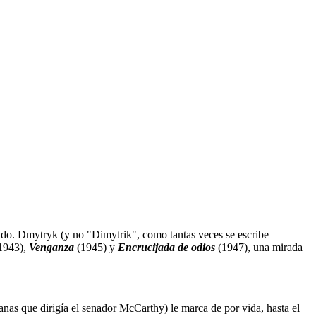
ado. Dmytryk (y no "Dimytrik", como tantas veces se escribe
1943),
Venganza
(1945) y
Encrucijada de odios
(1947), una mirada
nas que dirigía el senador McCarthy) le marca de por vida, hasta el