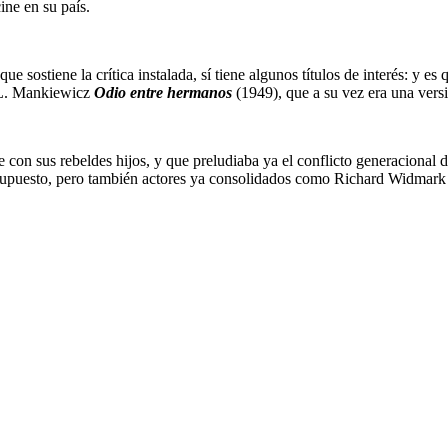
ine en su país.
e sostiene la crítica instalada, sí tiene algunos títulos de interés: y es q
h L. Mankiewicz
Odio entre hermanos
(1949), que a su vez era una vers
 con sus rebeldes hijos, y que preludiaba ya el conflicto generacional d
or supuesto, pero también actores ya consolidados como Richard Widmar