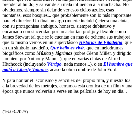
prender al huido, y salvar de su mala influencia a la muchacha. No
olvidemos, siempre sin dejar de ver esos cielos azules, esas
montañas, esos bosques... que probablemente son lo más importante
para el director. Un final amargo (muerte incluida) cierra una cinta,
con su protagonista ambiguo, honesto, siempre dubitativo y
encarnado con sinceridad por un actor tan prolijo y flexible como
James Stewart (al que se le cuentan en más de ochenta sus trabajos)
que lo mismo vemos en un superclásico
Historias de Filadelfia
, que
en un símbolo navideño,
Qué bello es vivir
, que en melodramas
biográficos como
Música y lágrimas
(sobre Glenn Miller, y dirigido
también por Anthony Mann...), que en varias cintas de Alfred
Hitchcock (incluyendo
Vértigo
, nada menos...), o en
El hombre que
mató a Liberty Valance
, acaso la obra cumbre de John Ford.
Y para honrar el laconismo y sencillez del propio film, y nuestra loa
a la brevedad de los metrajes, cerramos esta crónica de un film y una
época que nunca volverán a verse en las películas de hoy en día...
(16-03-2025)