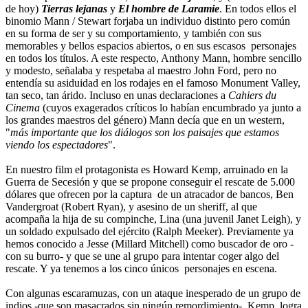
de hoy)
Tierras lejanas
y
El hombre de Laramie
. En todos ellos el
binomio Mann / Stewart forjaba un individuo distinto pero común
en su forma de ser y su comportamiento, y también con sus
memorables y bellos espacios abiertos, o en sus escasos personajes
en todos los títulos. A este respecto, Anthony Mann, hombre sencillo
y modesto, señalaba y respetaba al maestro John Ford, pero no
entendía su asiduidad en los rodajes en el famoso Monument Valley,
tan seco, tan árido. Incluso en unas declaraciones a
Cahiers du
Cinema
(cuyos exagerados críticos lo habían encumbrado ya junto a
los grandes maestros del género) Mann decía que en un western,
"
más importante que los diálogos son los paisajes que estamos
viendo los espectadores
".
En nuestro film el protagonista es Howard Kemp, arruinado en la
Guerra de Secesión y que se propone conseguir el rescate de 5.000
dólares que ofrecen por la captura de un atracador de bancos, Ben
Vandergroat (Robert Ryan), y asesino de un sheriff, al que
acompaña la hija de su compinche, Lina (una juvenil Janet Leigh), y
un soldado expulsado del ejército (Ralph Meeker). Previamente ya
hemos conocido a Jesse (Millard Mitchell) como buscador de oro -
con su burro- y que se une al grupo para intentar coger algo del
rescate. Y ya tenemos a los cinco únicos personajes en escena.
Con algunas escaramuzas, con un ataque inesperado de un grupo de
indios -que son masacrados sin ningún remordimiento-, Kemp logra