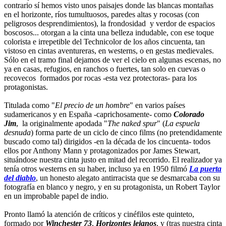
contrario sí hemos visto unos paisajes donde las blancas montañas
en el horizonte, ríos tumultuosos, paredes altas y rocosas (con
peligrosos desprendimientos), la frondosidad y verdor de espacios
boscosos... otorgan a la cinta una belleza indudable, con ese toque
colorista e irrepetible del Technicolor de los años cincuenta, tan
vistoso en cintas aventureras, en westerns, o en gestas medievales.
Sólo en el tramo final dejamos de ver el cielo en algunas escenas, no
ya en casas, refugios, en ranchos o fuertes, tan solo en cuevas o
recovecos formados por rocas -esta vez protectoras- para los
protagonistas.
Titulada como "
El precio de un hombre
" en varios países
sudamericanos y en España -caprichosamente- como
Colorado
Jim
, la originalmente apodada "
The naked spur
" (
La espuela
desnuda
) forma parte de un ciclo de cinco films (no pretendidamente
buscado como tal) dirigidos -en la década de los cincuenta- todos
ellos por Anthony Mann y protagonizados por James Stewart,
situándose nuestra cinta justo en mitad del recorrido. El realizador ya
tenía otros westerns en su haber, incluso ya en 1950 filmó
La puerta
del diablo
, un honesto alegato antirracista que se desmarcaba con su
fotografía en blanco y negro, y en su protagonista, un Robert Taylor
en un improbable papel de indio.
Pronto llamó la atención de críticos y cinéfilos este quinteto,
formado por
Winchester 73
,
Horizontes lejanos
, y (tras nuestra cinta