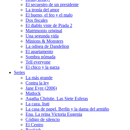
El secuestro de un presidente
La ironía del amor
El bueno, el feo y el malo
Dos fiscales
El diablo viste de Prada 2
Matrimonio original
Una segunda vida
Minions & Monsters
La odisea de Dandelion
El apartamento
Sombra nómada
Tell everyone
El chico y la garza
Series
La más grande
Contra la ley
Jane Eyre (2006)
Matlock
Agatha Christie. Las Siete Esferas
La caza. Irati
La casa de papel. Berlín y la dama del armiño
Ena. La reina Victoria Eugenia
Código de silencio
El Centro
Bookish